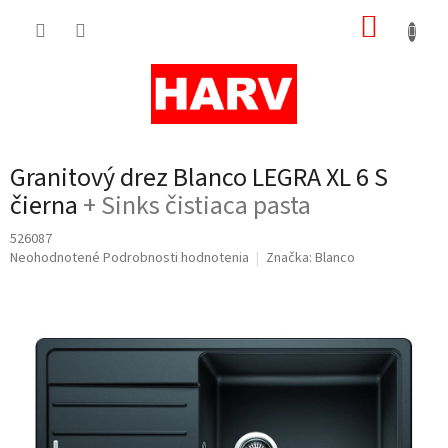
Prejsť
NÁKUP
na
obsah
KOŠÍK
Granitový drez Blanco LEGRA XL 6 S
čierna
+ Sinks čistiaca pasta
526087
Priemerné
Neohodnotené
Podrobnosti hodnotenia
Značka:
Blanco
hodnotenie
produktu
je
0,0
z
5
hviezdičiek.