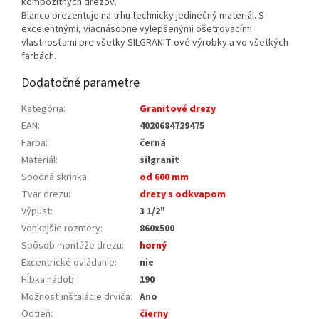
kompozitných drezov.
Blanco prezentuje na trhu technicky jedinečný materiál. S
excelentnými, viacnásobne vylepšenými ošetrovacími
vlastnosťami pre všetky SILGRANIT-ové výrobky a vo všetkých
farbách.
Dodatočné parametre
Kategória
:
Granitové drezy
EAN
:
4020684729475
Farba
:
černá
Materiál
:
silgranit
Spodná skrinka
:
od 600 mm
Tvar drezu
:
drezy s odkvapom
Výpust
:
3 1/2"
Vonkajšie rozmery
:
860x500
Spôsob montáže drezu
:
horný
Excentrické ovládanie
:
nie
Hĺbka nádob
:
190
Možnosť inštalácie drviča
:
Ano
Odtieň
:
čierny