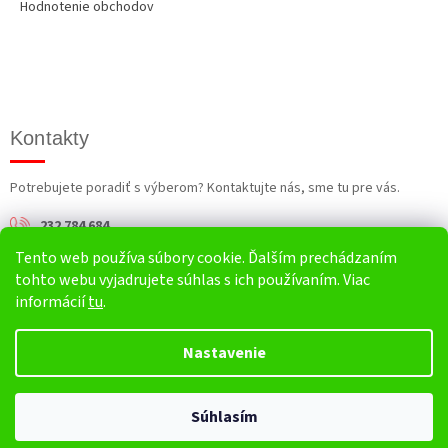
Hodnotenie obchodov
Kontakty
Potrebujete poradiť s výberom? Kontaktujte nás, sme tu pre vás.
232 784 684
Tento web používa súbory cookie. Ďalším prechádzaním
info@harv.sk
tohto webu vyjadrujete súhlas s ich používaním. Viac
informácií
tu
.
Nastavenie
Vytvoril Shoptet
Súhlasím
Copyright 2026
HARV.sk
. Všetky práva vyhradené.