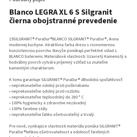
Blanco LEGRA XL 6 S Silgranit
čierna obojstranné prevedenie
19SILGRANIT® PuraDur®BLANCO SILGRANIT® PuraDur®, ikona
modernej kuchyne. Atraktívna farba drezu s rovnomernou
konzistenciou povrchu. Navyše ponúkajú perfektné súlad s
BLANCO bateriemi. Materiálové vlastnosti: Uzavretý Kamenistý a
hodvábny povrch vytvára príjemný vzhľad sa znateľne
kamenitým charakterom.
K tomu garantuje SILGRANIT® PuraDur® dlhodobú spoľahlivosť:
• neprekonateľne odolný proti poškriabaniu
• neprekonateľne odolný proti rozbitiu
• neprekonateľne teploodolný do 280 ° C
• 100% hygienicky a zdravotne nezávadný
• 100% farebne stály
• neprekonateľne ľahko ošetrovateľný a trvalý.
Pre nové, vynikajúce vlastnosti materiálu ponúka SILGRANIT®
PuraDur®lehkou ošetrovatelnost a odolnosť farebných