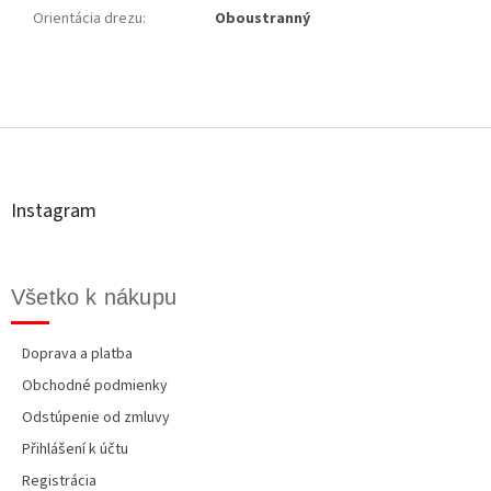
Orientácia drezu
:
Oboustranný
Z
á
p
ä
t
Instagram
i
e
Všetko k nákupu
Doprava a platba
Obchodné podmienky
Odstúpenie od zmluvy
Přihlášení k účtu
Registrácia