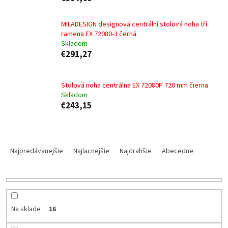
MILADESIGN designová centrální stolová noha tři
ramena EX 72080-3 černá
Skladom
€291,27
Stolová noha centrálna EX 72080P 720 mm čierna
Skladom
€243,15
R
a
Najpredávanejšie
Najlacnejšie
Najdrahšie
Abecedne
d
e
n
i
e
Na sklade
16
p