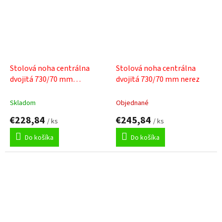
Stolová noha centrálna
Stolová noha centrálna
dvojitá 730/70 mm
dvojitá 730/70 mm nerez
strieborná
Skladom
Objednané
€228,84
€245,84
/ ks
/ ks
Do košíka
Do košíka