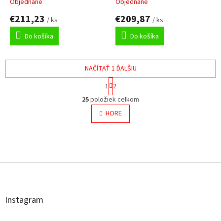
Objednané
Objednané
€211,23
€209,87
/ ks
/ ks
Do košíka
Do košíka
NAČÍTAŤ 1 ĎALŠIU
S
1
2
t
O
r
25
položiek celkom
v
á
l
HORE
n
á
k
o
d
v
a
a
c
Z
n
i
á
i
e
e
p
p
ä
r
t
v
Instagram
i
k
y
e