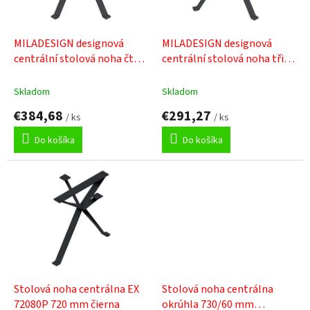
r
o
d
MILADESIGN designová
MILADESIGN designová
u
centrální stolová noha čtyři
centrální stolová noha tři
k
ramena EX 72080-4 černá
ramena EX 72080-3 černá
t
Skladom
Skladom
o
€384,68
€291,27
v
/ ks
/ ks
Do košíka
Do košíka
Stolová noha centrálna EX
Stolová noha centrálna
72080P 720 mm čierna
okrúhla 730/60 mm