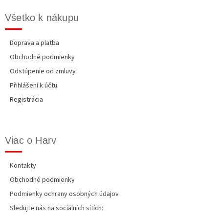
v
ý
Všetko k nákupu
p
i
s
Doprava a platba
u
Obchodné podmienky
Odstúpenie od zmluvy
Přihlášení k účtu
Registrácia
Viac o Harv
Kontakty
Obchodné podmienky
Podmienky ochrany osobných údajov
Sledujte nás na sociálních sítích: