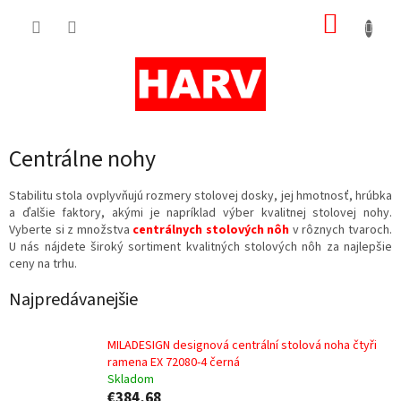
Prejsť
NÁKUP
na
obsah
KOŠÍK
Centrálne nohy
Stabilitu stola ovplyvňujú rozmery stolovej dosky, jej hmotnosť, hrúbka
a ďalšie faktory, akými je napríklad výber kvalitnej stolovej nohy.
Vyberte si z množstva
centrálnych stolových nôh
v rôznych tvaroch.
U nás nájdete široký sortiment kvalitných stolových nôh za najlepšie
ceny na trhu.
Najpredávanejšie
MILADESIGN designová centrální stolová noha čtyři
ramena EX 72080-4 černá
Skladom
€384,68