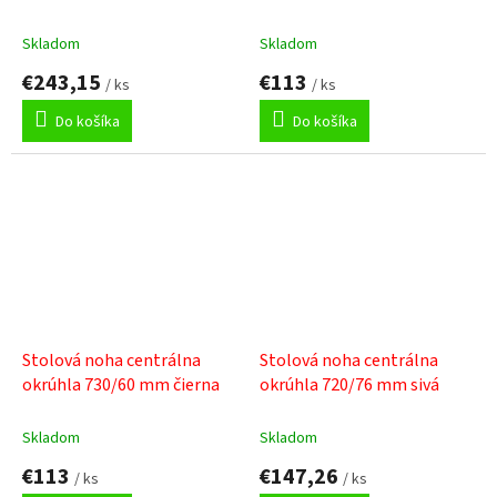
strieborná
Skladom
Skladom
€243,15
€113
/ ks
/ ks
Do košíka
Do košíka
Stolová noha centrálna
Stolová noha centrálna
okrúhla 730/60 mm čierna
okrúhla 720/76 mm sivá
Skladom
Skladom
€113
€147,26
/ ks
/ ks