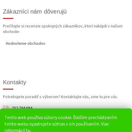
Zákazníci nám dôverujú
Prečítajte si recenzie spokojných zákazníkov, ktorí nakúpili v našom
obchode:
Hodnotenie obchodov
Kontakty
Potrebujete poradiť s výberom? Kontaktujte nás, sme tu pre vás.
232 784 684
Tento web používa súbory cookie. Ďalším prechádzaním
info@harv.sk
tohto webu vyjadrujete súhlas s ich používaním. Viac
informácií
tu
.