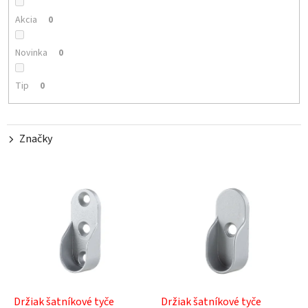
r
o
Akcia
0
d
u
Novinka
0
k
t
Tip
0
o
v
Značky
V
ý
p
i
s
p
r
o
d
Držiak šatníkové tyče
Držiak šatníkové tyče