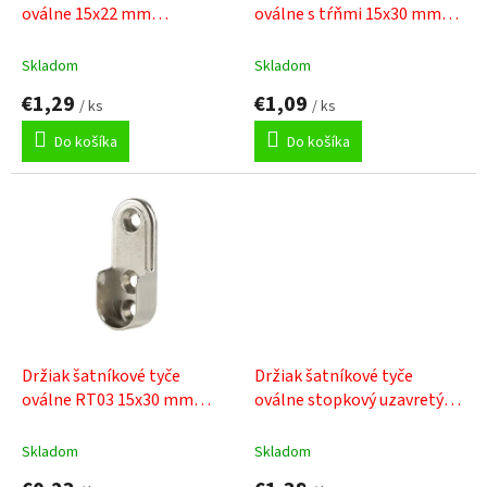
u
oválne 15x22 mm
oválne s tŕňmi 15x30 mm
k
strieborná
strieborná
t
Skladom
Skladom
o
€1,29
€1,09
v
/ ks
/ ks
Do košíka
Do košíka
Držiak šatníkové tyče
Držiak šatníkové tyče
oválne RT03 15x30 mm
oválne stopkový uzavretý
chróm
15x30 mm nikel
Skladom
Skladom