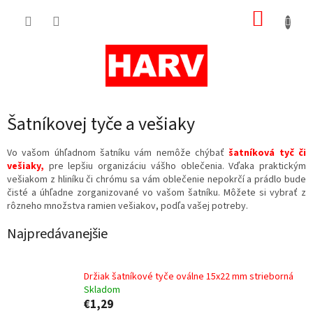
Prejsť
NÁKUP
na
obsah
KOŠÍK
Šatníkovej tyče a vešiaky
Vo vašom
úhľadnom šatníku
vám nemôže chýbať
šatníková tyč či
vešiaky
,
pre
lepšiu organizáciu
vášho oblečenia. Vďaka praktickým
vešiakom z
hliníku či chrómu
sa vám oblečenie nepokrčí a prádlo bude
čisté a úhľadne zorganizované vo vašom šatníku. Môžete si vybrať z
rôzneho množstva ramien vešiakov,
podľa vašej potreby.
Najpredávanejšie
Držiak šatníkové tyče oválne 15x22 mm strieborná
Skladom
€1,29