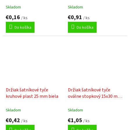
Skladom
Skladom
€0,16
€0,91
/ ks
/ ks
Do košíka
Do košíka
Držiak šatníkové tyče
Držiak šatníkové tyče
kruhové plast 25 mm biela
oválne stopkový 15x30 mm
chróm
Skladom
Skladom
€0,42
€1,05
/ ks
/ ks