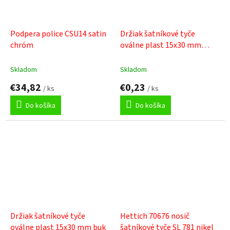
Podpera police CSU14 satin
Držiak šatníkové tyče
chróm
oválne plast 15x30 mm
hnedá
Skladom
Skladom
€34,82
€0,23
/ ks
/ ks
Do košíka
Do košíka
Držiak šatníkové tyče
Hettich 70676 nosič
oválne plast 15x30 mm buk
šatníkové tyče SL 781 nikel