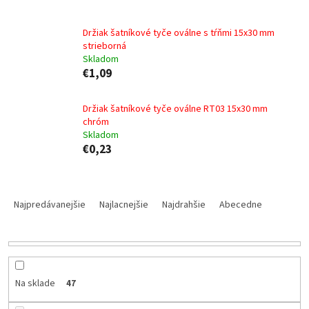
Držiak šatníkové tyče oválne s tŕňmi 15x30 mm
strieborná
Skladom
€1,09
Držiak šatníkové tyče oválne RT03 15x30 mm
chróm
Skladom
€0,23
R
a
Najpredávanejšie
Najlacnejšie
Najdrahšie
Abecedne
d
e
n
i
e
Na sklade
47
p