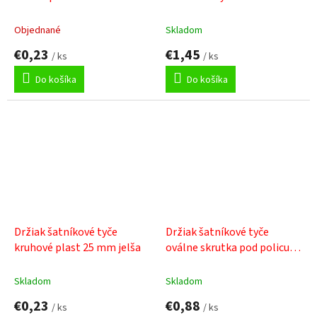
Objednané
Skladom
€0,23
€1,45
/ ks
/ ks
Do košíka
Do košíka
Držiak šatníkové tyče
Držiak šatníkové tyče
kruhové plast 25 mm jelša
oválne skrutka pod policu
15x30 mm nikel
Skladom
Skladom
€0,23
€0,88
/ ks
/ ks