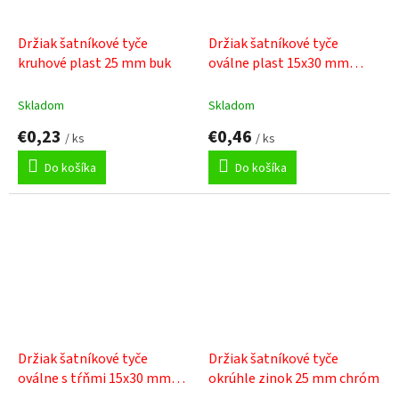
Držiak šatníkové tyče
Držiak šatníkové tyče
kruhové plast 25 mm buk
oválne plast 15x30 mm
biela
Skladom
Skladom
€0,23
€0,46
/ ks
/ ks
Do košíka
Do košíka
Držiak šatníkové tyče
Držiak šatníkové tyče
oválne s tŕňmi 15x30 mm
okrúhle zinok 25 mm chróm
chróm