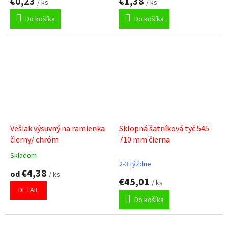
€0,23
€1,38
/ ks
/ ks
Do košíka
Do košíka
Vešiak výsuvný na ramienka
Sklopná šatníková tyč 545-
čierny/ chróm
710 mm čierna
Skladom
Priemerné
2-3 týždne
hodnotenie
€4,38
od
/ ks
produktu
€45,01
/ ks
je
DETAIL
5,0
Do košíka
z
5
hviezdičiek.