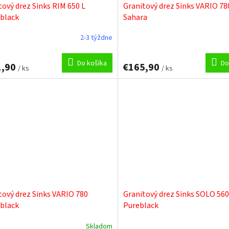
tový drez Sinks RIM 650 L
Granitový drez Sinks VARIO 78
black
Sahara
2-3 týždne
Priemerné
hodnotenie
produktu
Do košíka
Do
1,90
€165,90
/ ks
je
/ ks
5,0
z
5
hviezdičiek.
tový drez Sinks VARIO 780
Granitový drez Sinks SOLO 560
black
Pureblack
Skladom