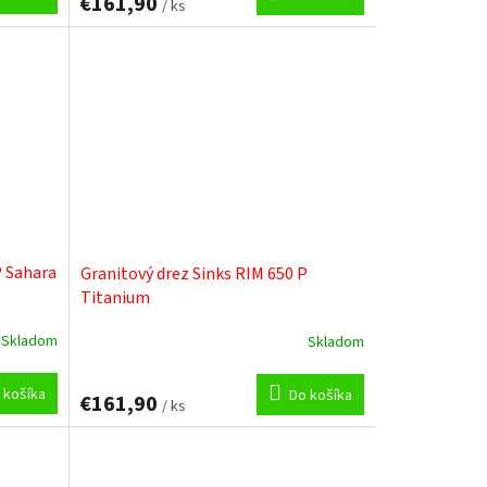
€161,90
/ ks
M
O
P Sahara
Granitový drez Sinks RIM 650 P
Titanium
Skladom
Skladom
 košíka
Do košíka
€161,90
/ ks