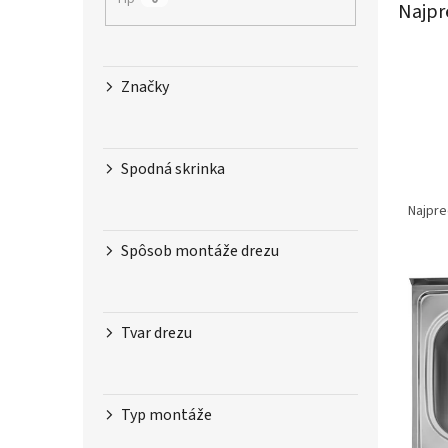
Najpr
Značky
Spodná skrinka
R
a
Najpre
d
e
Spôsob montáže drezu
V
n
ý
i
p
e
Tvar drezu
i
p
s
r
p
o
r
d
Typ montáže
o
u