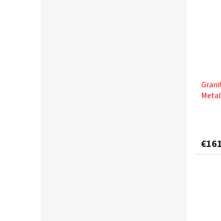
Grani
Metal
€16