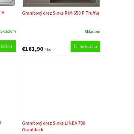
0 M
Granitový drez Sinks RIM 650 P Truffle
Skladom
Skladom
 košíka
Do košíka
€161,90
/ ks
0
Granitový drez Sinks LINEA 780
Granblack