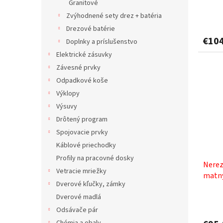
Granitové
Zvýhodnené sety drez + batéria
Drezové batérie
€10
Doplnky a príslušenstvo
Elektrické zásuvky
Závesné prvky
Odpadkové koše
Výklopy
Výsuvy
Drôtený program
Spojovacie prvky
Káblové priechodky
Profily na pracovné dosky
Nerez
Vetracie mriežky
matn
Dverové kľučky, zámky
Dverové madlá
Priem
hodno
Odsávače pár
produ
Chémia a obaly