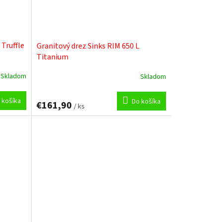
 Truffle
Granitový drez Sinks RIM 650 L
Titanium
Skladom
Skladom
 košíka
Do košíka
€161,90
/ ks