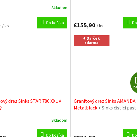
Skladom
Priemerné
hodnotenie
produktu
Do košíka
Do
4
€155,90
/ ks
je
/ ks
4,7
z
+ Darček
zdarma
5
hviezdičiek.
Z
ový drez Sinks STAR 780 XXL V
Granitový drez Sinks AMANDA 
ý
Metalblack
+ Sinks čistící past
Skladom
erné
tenie
ktu
Do košíka
Do