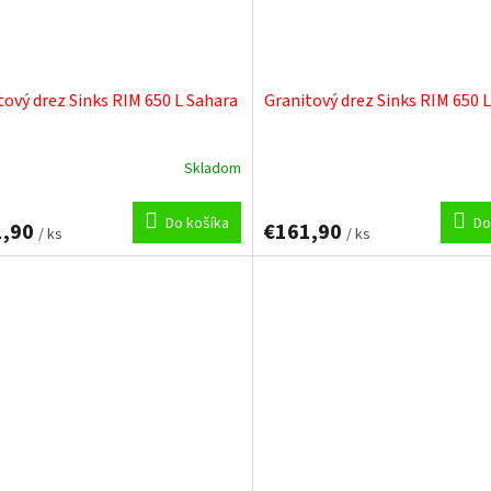
tový drez Sinks RIM 650 L Sahara
Granitový drez Sinks RIM 650 L
Skladom
Do košíka
Do
1,90
€161,90
/ ks
/ ks