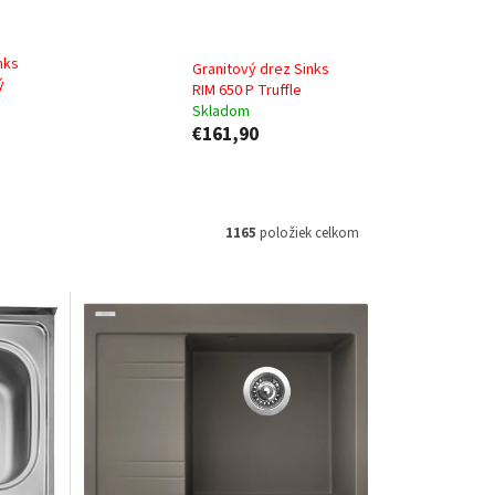
nks
Granitový drez Sinks
ý
RIM 650 P Truffle
Skladom
€161,90
1165
položiek celkom