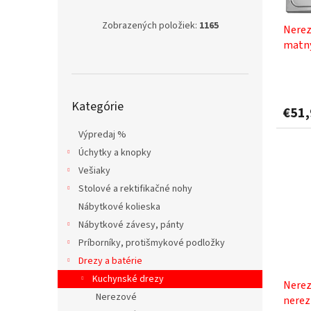
d
k
u
t
Zobrazených položiek:
1165
Nerez
k
o
matný
t
v
o
Priem
v
hodno
Preskočiť
produ
Kategórie
kategórie
€51
je
5,0
Výpredaj %
z
Úchytky a knopky
5
hviezd
Vešiaky
Stolové a rektifikačné nohy
Nábytkové kolieska
Nábytkové závesy, pánty
Príborníky, protišmykové podložky
Drezy a batérie
Kuchynské drezy
Nerez
Nerezové
nerez