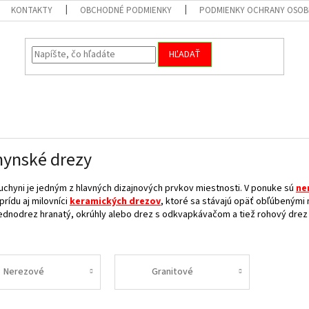
KONTAKTY
OBCHODNÉ PODMIENKY
PODMIENKY OCHRANY OSOB
HĽADAŤ
ynské drezy
uchyni je jedným z hlavných dizajnových prvkov miestnosti. V ponuke sú
ne
 prídu aj milovníci
keramických drezov
, ktoré sa stávajú opäť obľúbenými 
ednodrez hranatý, okrúhly alebo drez s odkvapkávačom a tiež rohový drez
Nerezové
Granitové