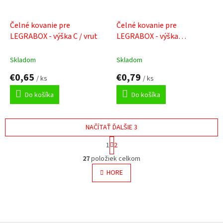
Čelné kovanie pre
Čelné kovanie pre
LEGRABOX - výška C / vrut
LEGRABOX - výška
C/expando
Skladom
Skladom
€0,65
€0,79
/ ks
/ ks
Do košíka
Do košíka
NAČÍTAŤ ĎALŠIE 3
S
1
2
t
O
r
27
položiek celkom
v
á
l
HORE
n
á
k
o
d
v
a
a
c
Z
n
i