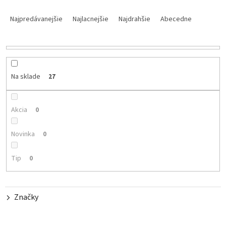
R
a
Najpredávanejšie
Najlacnejšie
Najdrahšie
Abecedne
d
e
n
i
e
Na sklade
27
p
r
o
Akcia
0
d
u
Novinka
0
k
t
Tip
0
o
v
Značky