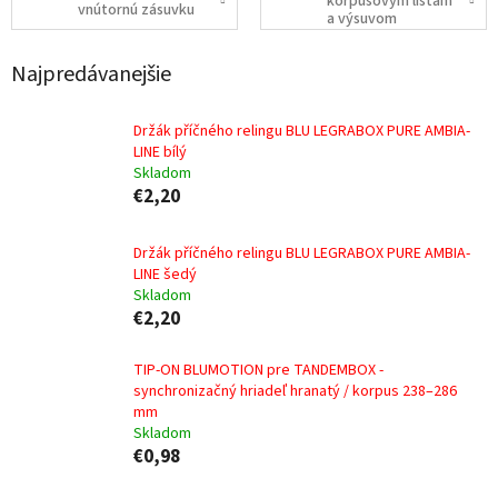
korpusovým lištám
vnútornú zásuvku
a výsuvom
Najpredávanejšie
Držák příčného relingu BLU LEGRABOX PURE AMBIA-
LINE bílý
Skladom
€2,20
Držák příčného relingu BLU LEGRABOX PURE AMBIA-
LINE šedý
Skladom
€2,20
TIP-ON BLUMOTION pre TANDEMBOX -
synchronizačný hriadeľ hranatý / korpus 238–286
mm
Skladom
€0,98