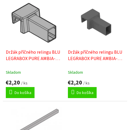
V
ý
p
i
s
p
r
o
d
Držák příčného relingu BLU
Držák příčného relingu BLU
u
LEGRABOX PURE AMBIA-
LEGRABOX PURE AMBIA-
k
LINE bílý
LINE šedý
t
Skladom
Skladom
o
€2,20
€2,20
v
/ ks
/ ks
Do košíka
Do košíka