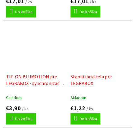
€17,01
€17,01
/ ks
/ ks
Do košíka
Do košíka
TIP-ON BLUMOTION pre
Stabilizácia čela pre
LEGRABOX - synchronizačný
LEGRABOX
hriadeľ guľatá / korpus >294
mm
Skladom
Skladom
€3,90
€1,22
/ ks
/ ks
Do košíka
Do košíka