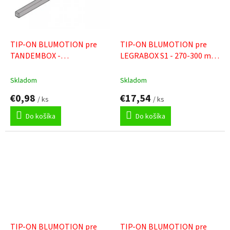
TIP-ON BLUMOTION pre
TIP-ON BLUMOTION pre
TANDEMBOX -
LEGRABOX S1 - 270-300 mm
synchronizačný hriadeľ
/ 10-20 kg
hranatý / korpus 238–286
Skladom
Skladom
mm
€0,98
€17,54
/ ks
/ ks
Do košíka
Do košíka
TIP-ON BLUMOTION pre
TIP-ON BLUMOTION pre