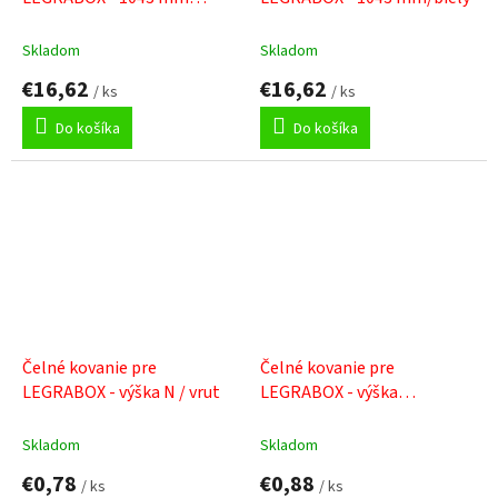
Predný diel bez drážky pre
LEGRABOX - 1043 mm / sivý
Skladom
Skladom
€16,62
€16,62
/ ks
/ ks
Do košíka
Do košíka
Čelné kovanie pre
Čelné kovanie pre
LEGRABOX - výška N / vrut
LEGRABOX - výška
N/expando
Skladom
Skladom
€0,78
€0,88
/ ks
/ ks