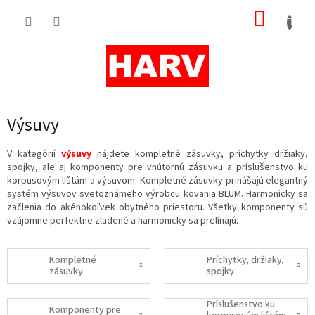
Prejsť
NÁKUP
na
obsah
KOŠÍK
Výsuvy
V kategórií
výsuvy
nájdete kompletné zásuvky, príchytky držiaky,
spojky, ale aj komponenty pre vnútornú zásuvku a príslušenstvo ku
korpusovým lištám a výsuvom. Kompletné zásuvky prinášajú elegantný
systém výsuvov svetoznámeho výrobcu kovania BLUM. Harmonicky sa
začlenia do akéhokoľvek obytného priestoru. Všetky komponenty sú
vzájomne perfektne zladené a harmonicky sa prelínajú.
Kompletné
Príchytky, držiaky,
zásuvky
spojky
Príslušenstvo ku
Komponenty pre