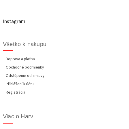
á
i
e
e
p
p
ä
r
t
v
Instagram
i
k
y
e
v
ý
Všetko k nákupu
p
i
s
Doprava a platba
u
Obchodné podmienky
Odstúpenie od zmluvy
Přihlášení k účtu
Registrácia
Viac o Harv