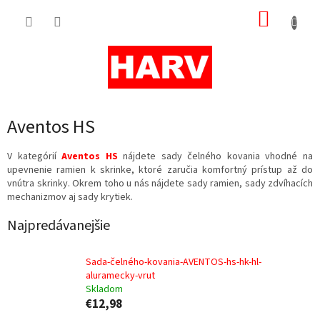
Prejsť
NÁKUP
na
obsah
KOŠÍK
Aventos HS
V kategórií
Aventos HS
nájdete sady čelného kovania vhodné na
upevnenie ramien k skrinke, ktoré zaručia komfortný prístup až do
vnútra skrinky. Okrem toho u nás nájdete sady ramien, sady zdvíhacích
mechanizmov aj sady krytiek.
Najpredávanejšie
Sada-čelného-kovania-AVENTOS-hs-hk-hl-
aluramecky-vrut
Skladom
€12,98