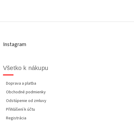
v
l
á
Z
d
á
a
p
c
ä
i
t
e
Instagram
p
i
r
e
v
k
Všetko k nákupu
y
v
ý
Doprava a platba
p
Obchodné podmienky
i
s
Odstúpenie od zmluvy
u
Přihlášení k účtu
Registrácia