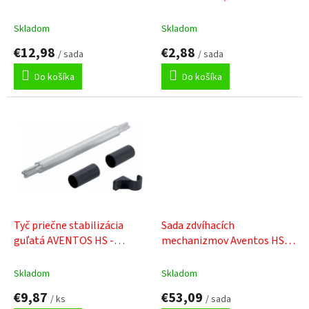
k
aluramecky-vrut
čela - vrut
t
Skladom
Skladom
o
€12,98
€2,88
v
/ sada
/ sada
Do košíka
Do košíka
Tyč priečne stabilizácia
Sada zdvíhacích
guľatá AVENTOS HS -
mechanizmov Aventos HS /
predlžovací diel
676 - 800 mm - slabá
Skladom
Skladom
€9,87
€53,09
/ ks
/ sada