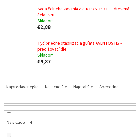
Sada čelného kovania AVENTOS HS / HL - drevená
čela - vrut
Skladom
€2,88
Tyč priečne stabilizácia guľatá AVENTOS HS -
predlžovací diel
Skladom
€9,87
R
a
Najpredávanejšie
Najlacnejšie
Najdrahšie
Abecedne
d
e
n
i
e
Na sklade
4
p
r