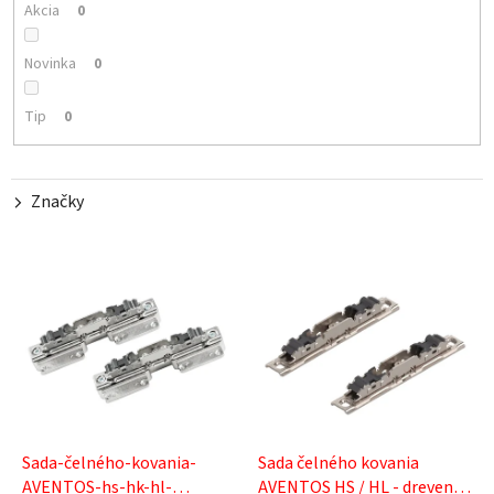
o
Akcia
0
d
u
Novinka
0
k
t
Tip
0
o
v
Značky
V
ý
p
i
s
p
r
o
d
Sada-čelného-kovania-
Sada čelného kovania
u
AVENTOS-hs-hk-hl-
AVENTOS HS / HL - drevená