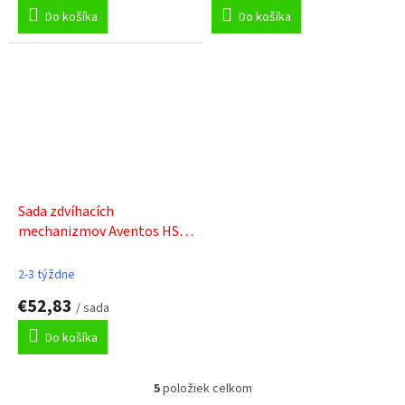
Do košíka
Do košíka
Sada zdvíhacích
mechanizmov Aventos HS /
526 - 675 mm - stredná
2-3 týždne
€52,83
/ sada
Do košíka
5
položiek celkom
O