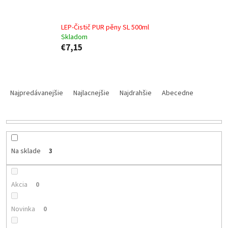
LEP-Čistič PUR pěny SL 500ml
Skladom
€7,15
R
a
Najpredávanejšie
Najlacnejšie
Najdrahšie
Abecedne
d
e
n
i
e
Na sklade
3
p
r
o
Akcia
0
d
u
Novinka
0
k
t