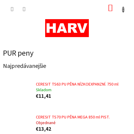
Prejsť
NÁKUP
na
obsah
KOŠÍK
PUR peny
Najpredávanejšie
CERESIT TS63 PU PĚNA NÍZKOEXPANZNÍ. 750 ml
Skladom
€11,41
CERESIT TS70 PU PĚNA MEGA 850 ml PIST.
Objednané
€13,42