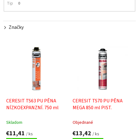
Tip
0
o
v
Značky
V
ý
p
i
s
p
r
o
d
CERESIT TS63 PU PĚNA
CERESIT TS70 PU PĚNA
u
NÍZKOEXPANZNÍ. 750 ml
MEGA 850 ml PIST.
k
t
Skladom
Objednané
o
€11,41
€13,42
v
/ ks
/ ks