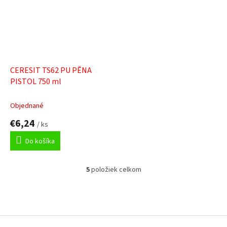
CERESIT TS62 PU PĚNA
PISTOL 750 ml
Objednané
€6,24
/ ks
Do košíka
5
položiek celkom
O
v
l
á
Z
d
á
a