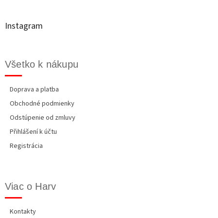
p
c
ä
i
t
e
Instagram
p
i
r
e
v
k
Všetko k nákupu
y
v
ý
Doprava a platba
p
Obchodné podmienky
i
s
Odstúpenie od zmluvy
u
Přihlášení k účtu
Registrácia
Viac o Harv
Kontakty