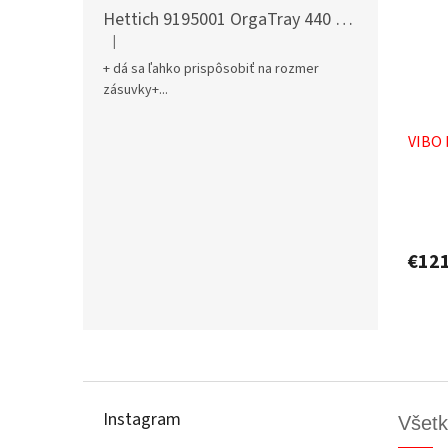
Hettich 9195001 OrgaTray 440 701-800/441-520 mm antracit
|
Hodnotenie produktu je 5 z 5 hviezdičiek.
+ dá sa ľahko prispôsobiť na rozmer
zásuvky+...
VIBO 
€12
Z
á
p
Instagram
Všetk
ä