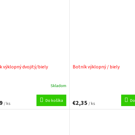
k výklopný dvojitý/biely
Botník výklopný / biely
Skladom
Priemerné
hodnotenie
produktu
Do košíka
Do
39
€2,35
/ ks
je
/ ks
5,0
z
5
hviezdičiek.