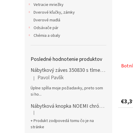
Vetracie mriežky
Dverové kľučky, zámky
Dverové madlá
Odsávače pár
Chémia a obaly
Posledné hodnotenie produktov
Botní
Nábytkový záves 350830 s tlmením naložený + podložka H0 na vrut
Pavol Pavlík
|
Hodnotenie produktu je 5 z 5 hviezdičiek.
Úplne spĺňa moje požiadavky, preto som
si ho...
€3,
Nábytková knopka NOEMI chróm satén
|
Hodnotenie produktu je 5 z 5 hviezdičiek.
+ Produkt zodpovedá tomu čo je na
stránke