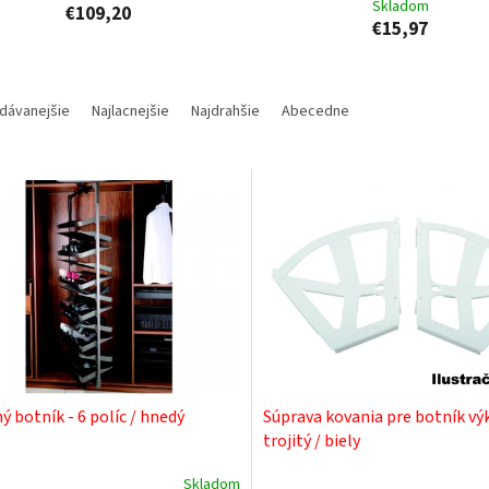
Skladom
€109,20
€15,97
dávanejšie
Najlacnejšie
Najdrahšie
Abecedne
ý botník - 6 políc / hnedý
Súprava kovania pre botník vý
trojitý / biely
Skladom