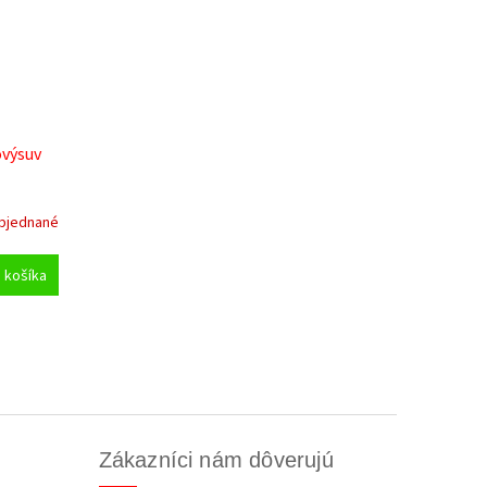
ovýsuv
bjednané
 košíka
Zákazníci nám dôverujú