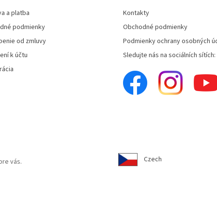
e
a a platba
Kontakty
p
r
dné podmienky
Obchodné podmienky
v
enie od zmluvy
Podmienky ochrany osobných ú
k
y
ení k účtu
Sledujte nás na sociálních sítích:
v
rácia
ý
p
i
s
u
Czech
pre vás.