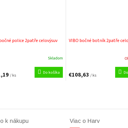
bočné police 2patře celovýsuv
VIBO bočné botník 2patře cel
Skladom
O
Do košíka
Do
1,19
€108,63
/ ks
/ ks
O
v
l
á
d
a
c
o k nákupu
Viac o Harv
i