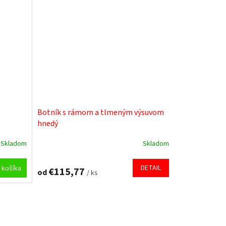
Botník s rámom a tlmeným výsuvom
hnedý
Skladom
Skladom
DETAIL
 košíka
€115,77
od
/ ks