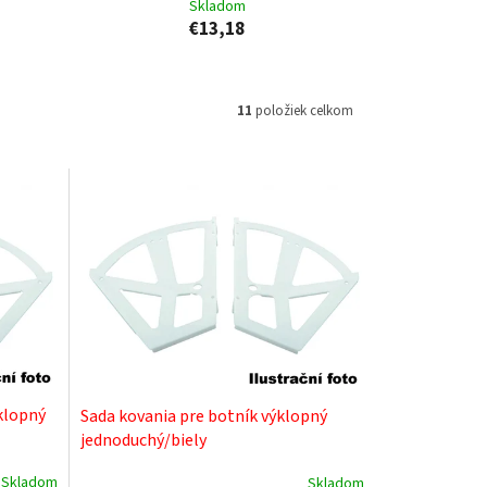
Skladom
€13,18
11
položiek celkom
klopný
Sada kovania pre botník výklopný
jednoduchý/biely
Skladom
Skladom