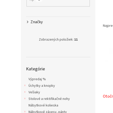
R
Značky
a
Najpre
d
e
Zobrazených položiek:
11
V
n
ý
i
p
e
i
p
s
r
Preskočiť
Kategórie
p
o
kategórie
r
d
Výpredaj %
o
u
d
k
Úchytky a knopky
u
t
Vešiaky
Otočn
k
o
Stolové a rektifikačné nohy
t
v
Nábytkové kolieska
o
Nábytkové závesy, pánty