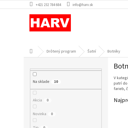
Prejsť
+421 232 784 684
info@harv.sk
na
obsah
Domov
Drôtený program
Šatní
Botníky
B
Botn
o
č
V kateg
n
Na sklade
10
patrí d
ý
farieb, 
p
a
Najpr
Akcia
0
n
e
Novinka
0
l
Tip
0