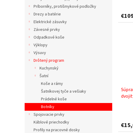
v
Príborníky, protišmykové podložky
Drezy a batérie
€10
Elektrické zásuvky
Závesné prvky
Odpadkové koše
Výklopy
Výsuvy
Drôtený program
Kuchynský
Šatní
Koše a rámy
Súpra
Šatníkovej tyče a vešiaky
dvojit
Prádelné koše
Botníky
Spojovacie prvky
Káblové priechodky
€15
Profily na pracovné dosky