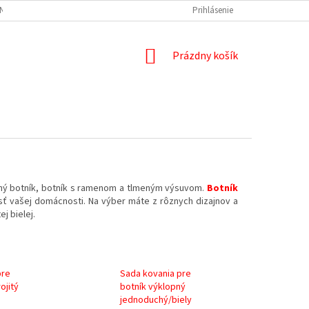
NÝCH ÚDAJOV
DOPRAVA A PLATBA
REKLAMÁCIA
Prihlásenie
ODSTÚPENIE
NÁKUPNÝ
Prázdny košík
KOŠÍK
ný botník, botník s ramenom a tlmeným výsuvom.
Botník
sť vašej domácnosti. Na výber máte z rôznych dizajnov a
j bielej.
pre
Sada kovania pre
ojitý
botník výklopný
jednoduchý/biely