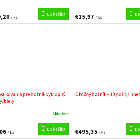
Do košíka
Do
9,20
€15,97
/ ks
/ ks
va kovania pre botník výklopný
Otočný botník - 10 políc / hne
ý/biely
Skladom
Do košíka
Do
,06
€495,35
/ ks
/ ks