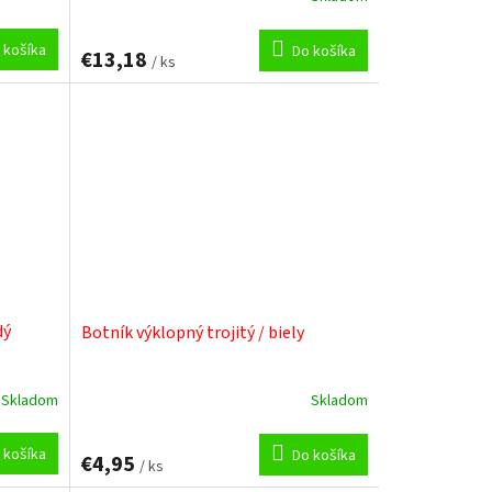
 košíka
Do košíka
€13,18
/ ks
dý
Botník výklopný trojitý / biely
Skladom
Skladom
 košíka
Do košíka
€4,95
/ ks