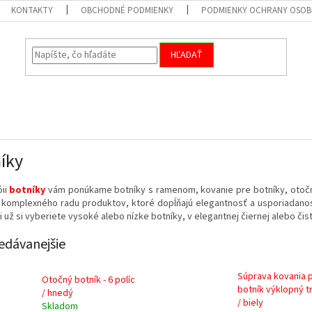
KONTAKTY
OBCHODNÉ PODMIENKY
PODMIENKY OCHRANY OSOB
HĽADAŤ
íky
óii
botníky
vám ponúkame botníky s ramenom, kovanie pre botníky, otoč
o komplexného radu produktov, ktoré dopĺňajú elegantnosť a usporiadano
či už si vyberiete vysoké alebo nízke botníky, v elegantnej čiernej alebo čiste
edávanejšie
Súprava kovania 
Otočný botník - 6 políc
botník výklopný tr
/ hnedý
/ biely
Skladom