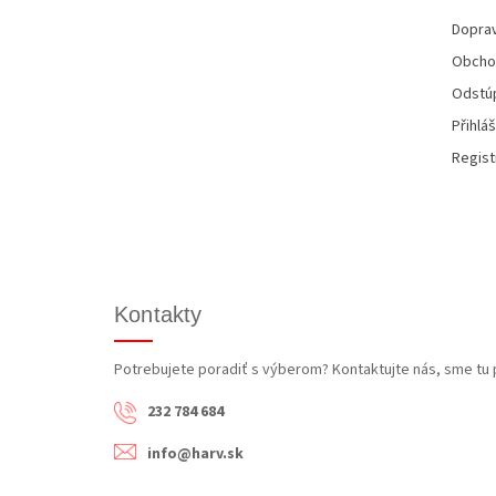
t
i
Doprav
e
Obcho
Odstúp
Přihláš
Regist
Kontakty
Potrebujete poradiť s výberom? Kontaktujte nás, sme tu 
232 784 684
info@harv.sk