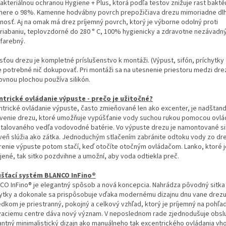
akteriálnou ochranou Hygiene + Plus, ktorá podľa testov znižuje rast baktér
mere o 98%. Kamenne hodvábny povrch prepožičiava drezu mimoriadne dl
tnosť. Aj na omak má drez príjemný povrch, ktorý je výborne odolný proti
riabaniu, teplovzdorné do 280 ° C, 100% hygienicky a zdravotne nezávadný
ofarebný.
sťou drezu je kompletné príslušenstvo k montáži. (Výpust, sifón, príchytky 
je potrebné nič dokupovať. Pri montáži sa na utesnenie priestoru medzi dr
ovnou plochou používa silikón.
ntrické ovládanie výpuste - prečo je užitočné?
ntrické ovládanie výpuste, často zmieňované len ako excenter, je nadštan
venie drezu, ktoré umožňuje vypúšťanie vody suchou rukou pomocou ovlá
štalovaného vedľa vodovodné batérie. Vo výpuste drezu je namontované si
veň slúžia ako zátka. Jednoduchým stlačením zabránite odtoku vody zo dre
renie výpuste potom stačí, keď otočíte otočným ovládačom. Lanko, ktoré j
jené, tak sitko pozdvihne a umožní, aby voda odtiekla preč.
šťací systém BLANCO InFino®
CO InFino® je elegantný spôsob a nová koncepcia. Nahrádza pôvodný sitk
ytky a dokonale sa prispôsobuje vďaka modernému dizajnu dnu vane drezu
edkom je priestranný, pokojný a celkový vzhľad, ktorý je príjemný na pohľa
aciemu centre dáva nový význam. V neposlednom rade zjednodušuje obsl
antný minimalistický dizajn ako manuálneho tak excentrického ovládania vh