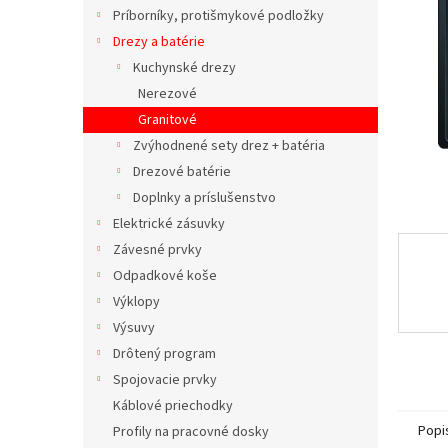
Príborníky, protišmykové podložky
Drezy a batérie
Kuchynské drezy
Nerezové
Granitové
Zvýhodnené sety drez + batéria
Drezové batérie
Doplnky a príslušenstvo
Elektrické zásuvky
Závesné prvky
Odpadkové koše
Výklopy
Výsuvy
Drôtený program
Spojovacie prvky
Káblové priechodky
Popi
Profily na pracovné dosky