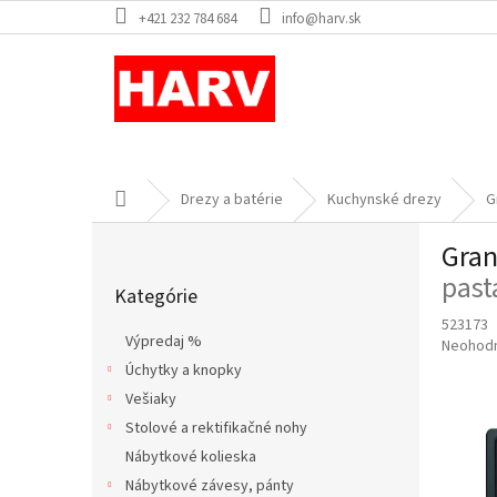
Prejsť
+421 232 784 684
info@harv.sk
na
obsah
Domov
Drezy a batérie
Kuchynské drezy
G
B
Gran
o
Preskočiť
č
past
Kategórie
kategórie
n
523173
ý
Výpredaj %
Priemer
Neohod
p
hodnote
Úchytky a knopky
a
produkt
Vešiaky
n
je
e
Stolové a rektifikačné nohy
0,0
l
z
Nábytkové kolieska
5
Nábytkové závesy, pánty
hviezdič