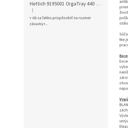
antib
Hettich 9195001 OrgaTray 440 701-800/441-520 mm antracit
prie
|
Hodnotenie produktu je 5 z 5 hviezdičiek.
živo
pošk
+ dá sa ľahko prispôsobiť na rozmer
stál
zásuvky+...
Súča
Nie 
prac
Exce
Exce
vyba
nain
záro
otvo
napo
Vypú
BLAN
zách
Výsl
umýv
Eleg