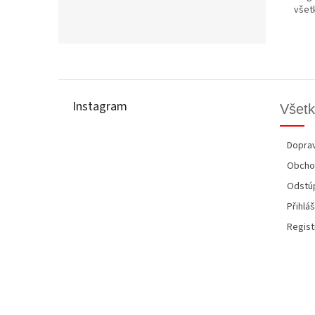
všet
Z
á
p
Instagram
Všetk
ä
t
i
Doprav
e
Obcho
Odstúp
Přihláš
Regist