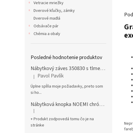
Vetracie mriežky
Dverové kľučky, zámky
Pod
Dverové madlá
Gr
Odsávače pár
ex
Chémia a obaly
Posledné hodnotenie produktov
Nábytkový záves 350830 s tlmením naložený + podložka H0 na vrut
Pavol Pavlík
|
Hodnotenie produktu je 5 z 5 hviezdičiek.
Úplne spĺňa moje požiadavky, preto som
si ho...
Nábytková knopka NOEMI chróm satén
|
Hodnotenie produktu je 5 z 5 hviezdičiek.
+ Produkt zodpovedá tomu čo je na
Nepr
stránke
fare