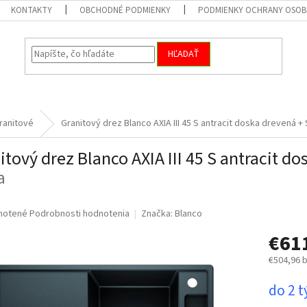
KONTAKTY
OBCHODNÉ PODMIENKY
PODMIENKY OCHRANY OSOB
HĽADAŤ
ranitové
Granitový drez Blanco AXIA III 45 S antracit doska drevená
+ 
itový drez Blanco AXIA III 45 S antracit d
a
né
notené
Podrobnosti hodnotenia
Značka:
Blanco
nie
€61
u
€504,96 
Jednotk
do 2 
cena:
iek.