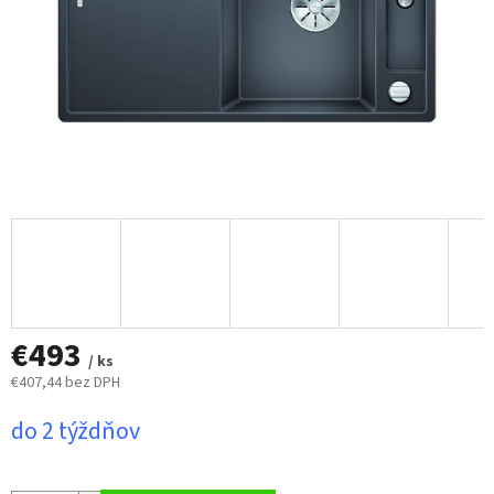
€493
/ ks
€407,44 bez DPH
Jednotková
do 2 týždňov
cena: