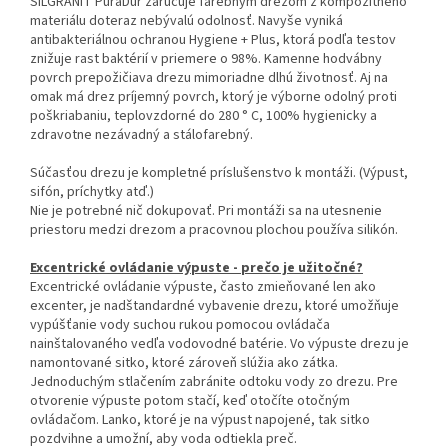
SILGRANIT PuraDur zaručuje farebným drezom z kompozitného
materiálu doteraz nebývalú odolnosť. Navyše vyniká
antibakteriálnou ochranou Hygiene + Plus, ktorá podľa testov
znižuje rast baktérií v priemere o 98%. Kamenne hodvábny
povrch prepožičiava drezu mimoriadne dlhú životnosť. Aj na
omak má drez príjemný povrch, ktorý je výborne odolný proti
poškriabaniu, teplovzdorné do 280 ° C, 100% hygienicky a
zdravotne nezávadný a stálofarebný.
Súčasťou drezu je kompletné príslušenstvo k montáži. (Výpust,
sifón, príchytky atď.)
Nie je potrebné nič dokupovať. Pri montáži sa na utesnenie
priestoru medzi drezom a pracovnou plochou používa silikón.
Excentrické ovládanie výpuste - prečo je užitočné?
Excentrické ovládanie výpuste, často zmieňované len ako
excenter, je nadštandardné vybavenie drezu, ktoré umožňuje
vypúšťanie vody suchou rukou pomocou ovládača
nainštalovaného vedľa vodovodné batérie. Vo výpuste drezu je
namontované sitko, ktoré zároveň slúžia ako zátka.
Jednoduchým stlačením zabránite odtoku vody zo drezu. Pre
otvorenie výpuste potom stačí, keď otočíte otočným
ovládačom. Lanko, ktoré je na výpust napojené, tak sitko
pozdvihne a umožní, aby voda odtiekla preč.