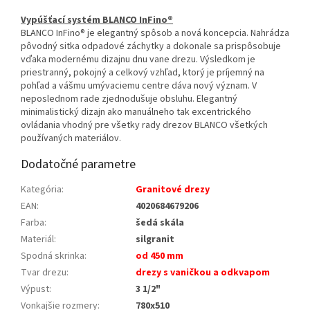
Vypúšťací systém BLANCO InFino®
BLANCO InFino® je elegantný spôsob a nová koncepcia. Nahrádza
pôvodný sitka odpadové záchytky a dokonale sa prispôsobuje
vďaka modernému dizajnu dnu vane drezu. Výsledkom je
priestranný, pokojný a celkový vzhľad, ktorý je príjemný na
pohľad a vášmu umývaciemu centre dáva nový význam. V
neposlednom rade zjednodušuje obsluhu. Elegantný
minimalistický dizajn ako manuálneho tak excentrického
ovládania vhodný pre všetky rady drezov BLANCO všetkých
používaných materiálov.
Dodatočné parametre
Kategória
:
Granitové drezy
EAN
:
4020684679206
Farba
:
šedá skála
Materiál
:
silgranit
Spodná skrinka
:
od 450 mm
Tvar drezu
:
drezy s vaničkou a odkvapom
Výpust
:
3 1/2"
Vonkajšie rozmery
:
780x510