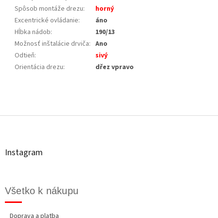
Spôsob montáže drezu
:
horný
Excentrické ovládanie
:
áno
Hĺbka nádob
:
190/13
Možnosť inštalácie drviča
:
Ano
Odtieň
:
sivý
Orientácia drezu
:
dřez vpravo
Z
á
p
ä
t
Instagram
i
e
Všetko k nákupu
Doprava a platba