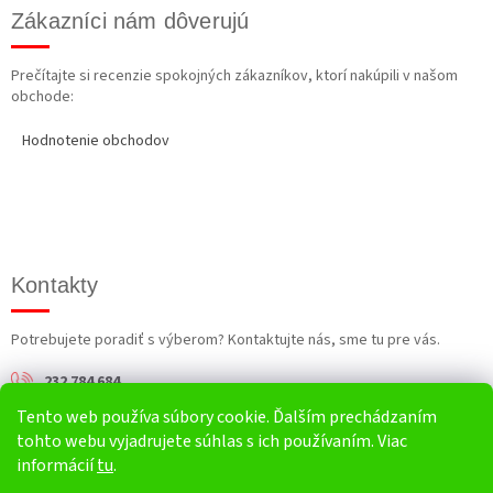
Zákazníci nám dôverujú
Prečítajte si recenzie spokojných zákazníkov, ktorí nakúpili v našom
obchode:
Hodnotenie obchodov
Kontakty
Potrebujete poradiť s výberom? Kontaktujte nás, sme tu pre vás.
232 784 684
Tento web používa súbory cookie. Ďalším prechádzaním
info@harv.sk
tohto webu vyjadrujete súhlas s ich používaním. Viac
informácií
tu
.