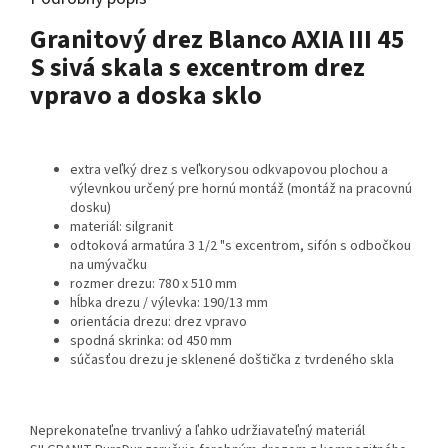
Granitový drez Blanco AXIA III 45
S sivá skala s excentrom drez
vpravo a doska sklo
extra veľký drez s veľkorysou odkvapovou plochou a
výlevnkou určený pre hornú montáž (montáž na pracovnú
dosku)
materiál: silgranit
odtoková armatúra 3 1/2 "s excentrom, sifón s odbočkou
na umývačku
rozmer drezu: 780 x 510 mm
hĺbka drezu / výlevka: 190/13 mm
orientácia drezu: drez vpravo
spodná skrinka: od 450 mm
súčasťou drezu je sklenené doštička z tvrdeného skla
Neprekonateľne trvanlivý a ľahko udržiavateľný materiál