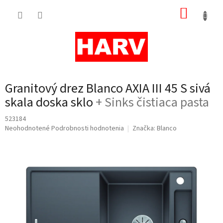
Prejsť
NÁKUP
na
obsah
KOŠÍK
Granitový drez Blanco AXIA III 45 S sivá
skala doska sklo
+ Sinks čistiaca pasta
523184
Priemerné
Neohodnotené
Podrobnosti hodnotenia
Značka:
Blanco
hodnotenie
produktu
je
0,0
z
5
hviezdičiek.