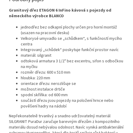
Granitový dřez ETAGON 6 InFino kávová s pojezdy od
německého výrobce BLANCO
jednodřez bez odkapní plochy určen pro horní montáž
(usazen na pracovní desku)
Velkorysé umyvadlo se „schůdkem“, s funkčností mycího
centra
Integrovaný „schůdek“ poskytuje funkční prostor navíc
materiál: silgranit
odtoková armatura 3 1/2" bez excentru, sifon s odbočkou
na myčku
rozměr dřezu: 600 x 510 mm
hloubka: 220 mm
orientace dřezu: nerozlišuje se
možnost instalace drtiče
spodní skříňka: od 600 mm
součástí dřezu jsou pojezdy na položení hrnce nebo
pověšení hadry na nádobí
Nepřekonatelně trvanlivý a snadno udržovatelný materiál
SILGRANIT PuraDur zaručuje barevným dřezům z kompozitního
materiálu dosud nebývalou odolnost. Navíc vyniká antibakteriální