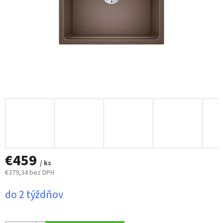
€459
/ ks
€379,34 bez DPH
Jednotková
do 2 týždňov
cena: