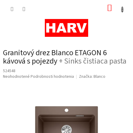
Prejsť
NÁKUP
na
obsah
KOŠÍK
Granitový drez Blanco ETAGON 6
kávová s pojezdy
+ Sinks čistiaca pasta
524548
Priemerné
Neohodnotené
Podrobnosti hodnotenia
Značka:
Blanco
hodnotenie
produktu
je
0,0
z
5
hviezdičiek.