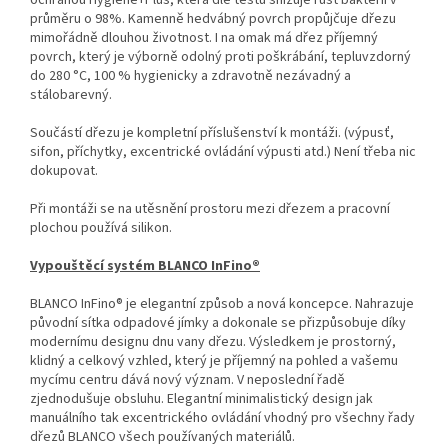
ochranou Hygiene+Plus, která dle testů snižuje růst bakterií v
průměru o 98%. Kamenně hedvábný povrch propůjčuje dřezu
mimořádně dlouhou životnost. I na omak má dřez příjemný
povrch, který je výborně odolný proti poškrábání, tepluvzdorný
do 280 °C, 100 % hygienicky a zdravotně nezávadný a
stálobarevný.
Součástí dřezu je kompletní příslušenství k montáži. (výpusť,
sifon, příchytky, excentrické ovládání výpusti atd.) Není třeba nic
dokupovat.
Při montáži se na utěsnění prostoru mezi dřezem a pracovní
plochou používá silikon.
Vypouštěcí systém BLANCO InFino®
BLANCO InFino® je elegantní způsob a nová koncepce. Nahrazuje
původní sítka odpadové jímky a dokonale se přizpůsobuje díky
modernímu designu dnu vany dřezu. Výsledkem je prostorný,
klidný a celkový vzhled, který je příjemný na pohled a vašemu
mycímu centru dává nový význam. V neposlední řadě
zjednodušuje obsluhu. Elegantní minimalistický design jak
manuálního tak excentrického ovládání vhodný pro všechny řady
dřezů BLANCO všech používaných materiálů.