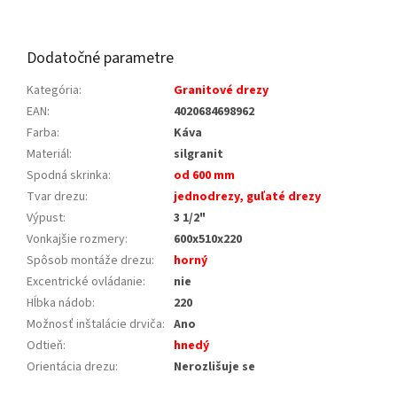
Dodatočné parametre
Kategória
:
Granitové drezy
EAN
:
4020684698962
Farba
:
Káva
Materiál
:
silgranit
Spodná skrinka
:
od 600 mm
Tvar drezu
:
jednodrezy, guľaté drezy
Výpust
:
3 1/2"
Vonkajšie rozmery
:
600x510x220
Spôsob montáže drezu
:
horný
Excentrické ovládanie
:
nie
Hĺbka nádob
:
220
Možnosť inštalácie drviča
:
Ano
Odtieň
:
hnedý
Orientácia drezu
:
Nerozlišuje se