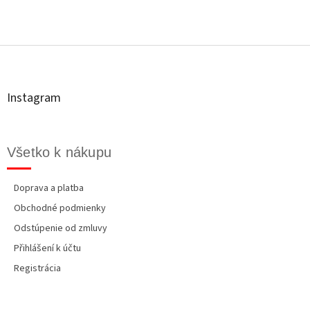
Z
á
p
ä
t
Instagram
i
e
Všetko k nákupu
Doprava a platba
Obchodné podmienky
Odstúpenie od zmluvy
Přihlášení k účtu
Registrácia