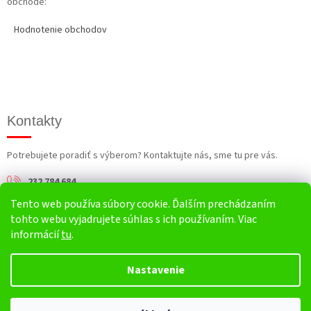
obchode:
Hodnotenie obchodov
Kontakty
Potrebujete poradiť s výberom? Kontaktujte nás, sme tu pre vás.
232 784 684
Tento web používa súbory cookie. Ďalším prechádzaním
info@harv.sk
tohto webu vyjadrujete súhlas s ich používaním. Viac
informácií
tu
.
Nastavenie
Vytvoril Shoptet