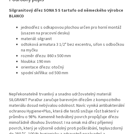
Silgranitový dřez SONA 5 S tartufo od německého výrobce
BLANCO
jednodřez s odkapovou plochou určen pro horní montáž
(usazen na pracovní desku)
materiál: silgranit
odtoková armatura 3 1/2" bez excentru, sifon s odbočkou
na myčku
rozměr dřezu: 860 x 500 mm
hloubka: 190 mm
orientace dřezu: otočný
spodní skříňka: od 500 mm
Nepřekonatelně trvanlivý a snadno udržovatelný materiál
SILGRANIT PuraDur zaručuje barevným dřezům z kompozitního
materiálu dosud nebývalou odolnost. Navíc vyniká antibakteriální
ochranou Hygiene+Plus, která dle testů snižuje růst bakterií v
průměru o 98%. Kamenně hedvábný povrch propůjčuje dřezu
mimořádně dlouhou životnost. I na omak má dřez příjemný
povrch, který je výborně odolný proti poškrábání, tepluvzdorný