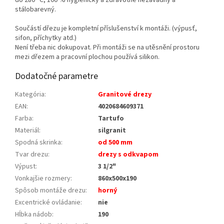
do 280 °C, 100 % hygienicky a zdravotně nezávadný a
stálobarevný.
Součástí dřezu je kompletní příslušenství k montáži. (výpusť,
sifon, příchytky atd.)
Není třeba nic dokupovat. Při montáži se na utěsnění prostoru
mezi dřezem a pracovní plochou používá silikon.
Dodatočné parametre
Kategória
:
Granitové drezy
EAN
:
4020684609371
Farba
:
Tartufo
Materiál
:
silgranit
Spodná skrinka
:
od 500 mm
Tvar drezu
:
drezy s odkvapom
Výpust
:
3 1/2"
Vonkajšie rozmery
:
860x500x190
Spôsob montáže drezu
:
horný
Excentrické ovládanie
:
nie
Hĺbka nádob
:
190