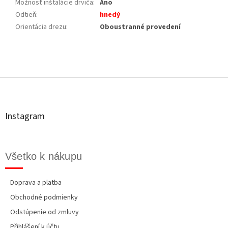
Možnosť inštalácie drviča
:
Ano
Odtieň
:
hnedý
Orientácia drezu
:
Oboustranné provedení
Z
á
p
ä
t
Instagram
i
e
Všetko k nákupu
Doprava a platba
Obchodné podmienky
Odstúpenie od zmluvy
Přihlášení k účtu