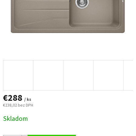
€288
/ ks
€238,02 bez DPH
Jednotková
Skladom
cena: