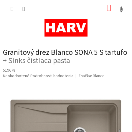
Prejsť
NÁKUP
na
obsah
KOŠÍK
Granitový drez Blanco SONA 5 S tartufo
+ Sinks čistiaca pasta
519678
Priemerné
Neohodnotené
Podrobnosti hodnotenia
Značka:
Blanco
hodnotenie
produktu
je
0,0
z
5
hviezdičiek.