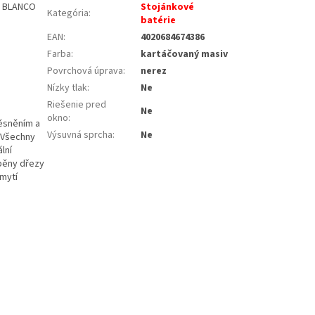
e BLANCO
Stojánkové
Kategória
:
batérie
EAN
:
4020684674386
Farba
:
kartáčovaný masiv
Povrchová úprava
:
nerez
Nízky tlak
:
Ne
Riešenie pred
Ne
okno
:
těsněním a
Výsuvná sprcha
:
Ne
. Všechny
lní
áběny dřezy
 mytí