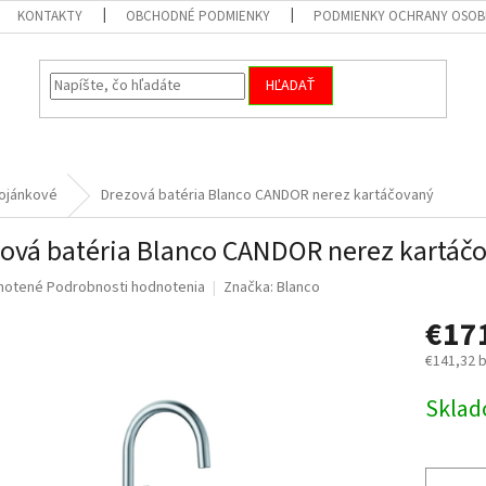
KONTAKTY
OBCHODNÉ PODMIENKY
PODMIENKY OCHRANY OSOB
HĽADAŤ
ojánkové
Drezová batéria Blanco CANDOR nerez kartáčovaný
ová batéria Blanco CANDOR nerez kartáč
né
notené
Podrobnosti hodnotenia
Značka:
Blanco
nie
€17
u
€141,32 
Jednotk
Skla
cena:
iek.