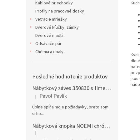
Kuch
Káblové priechodky
Profily na pracovné dosky
Vetracie mriežky
Dverové kľučky, zámky
Dverové madlá
Odsávače pár
Chémia a obaly
Kval
dlouh
bater
bezp
Posledné hodnotenie produktov
jsou
nádo
Nábytkový záves 350830 s tlmením naložený + podložka H0 na vrut
Pavol Pavlík
|
Hodnotenie produktu je 5 z 5 hviezdičiek.
Úplne spĺňa moje požiadavky, preto som
si ho...
Nábytková knopka NOEMI chróm satén
|
Hodnotenie produktu je 5 z 5 hviezdičiek.