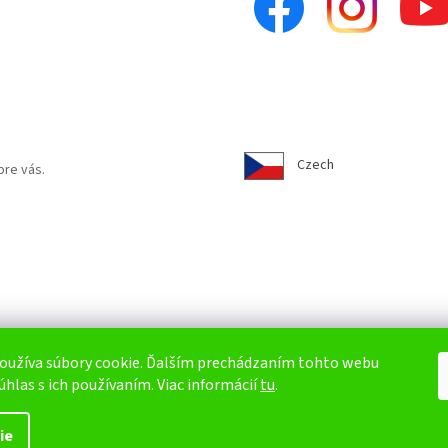
Czech
pre vás.
oužíva súbory cookie. Ďalším prechádzaním tohto webu
úhlas s ich používaním. Viac informácií
tu
.
ie