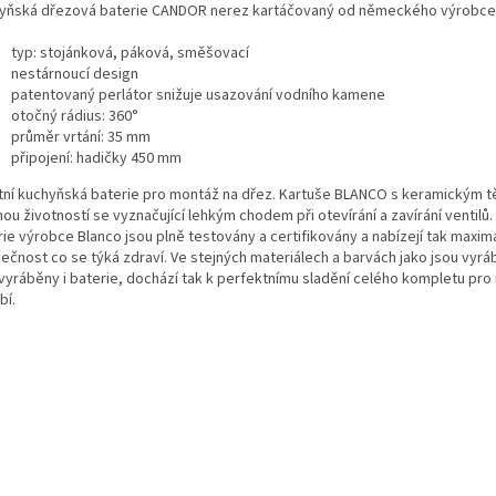
yňská dřezová baterie CANDOR nerez kartáčovaný od německého výrobc
typ: stojánková, páková, směšovací
nestárnoucí design
patentovaný perlátor snižuje usazování vodního kamene
otočný rádius: 360°
průměr vrtání: 35 mm
připojení: hadičky 450 mm
itní kuchyňská baterie pro montáž na dřez. Kartuše BLANCO s keramickým 
ou životností se vyznačující lehkým chodem při otevírání a zavírání ventilů
ie výrobce Blanco jsou plně testovány a certifikovány a nabízejí tak maximá
ečnost co se týká zdraví. Ve stejných materiálech a barvách jako jsou vyr
 vyráběny i baterie, dochází tak k perfektnímu sladění celého kompletu pro
bí.