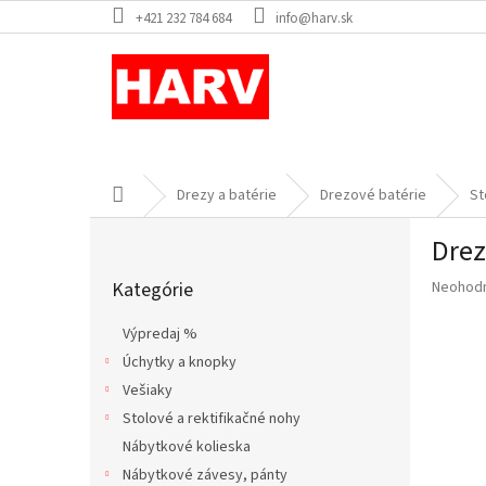
Prejsť
+421 232 784 684
info@harv.sk
na
obsah
Domov
Drezy a batérie
Drezové batérie
St
B
Drez
o
Preskočiť
č
Priemer
Kategórie
Neohod
kategórie
n
hodnote
ý
produkt
Výpredaj %
p
je
Úchytky a knopky
a
0,0
z
Vešiaky
n
5
e
Stolové a rektifikačné nohy
hviezdič
l
Nábytkové kolieska
Nábytkové závesy, pánty