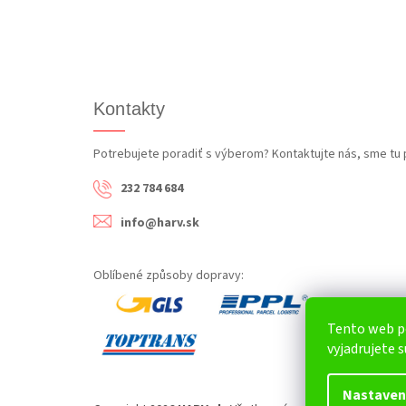
Kontakty
Potrebujete poradiť s výberom? Kontaktujte nás, sme tu 
232 784 684
info@harv.sk
Oblíbené způsoby dopravy:
Tento web p
vyjadrujete s
Nastaven