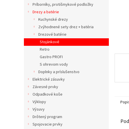
Príborníky, protišmykové podložky
Drezy a batérie
Kuchynské drezy
Zvýhodnené sety drez + batéria
Drezové batérie
Stojánkové
Retro
Gastro PROFI
S ohrevom vody
Doplnky a príslušenstvo
Elektrické zásuvky
Závesné prvky
Odpadkové koše
Výklopy
Popi
Výsuvy
Drôtený program
Pod
Spojovacie prvky