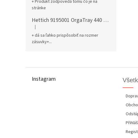
+ Produkt zodpovedá tomu čo je na
stránke
Hettich 9195001 OrgaTray 440 701-800/441-520 mm antracit
|
Hodnotenie produktu je 5 z 5 hviezdičiek.
+ dá sa ľahko prispôsobiť na rozmer
zásuvky+...
Z
á
p
Instagram
Všetk
ä
t
i
Doprav
e
Obcho
Odstúp
Přihláš
Regist