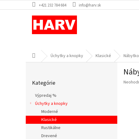
Prejsť
+421 232 784 684
info@harv.sk
na
obsah
Domov
Úchytky a knopky
Klasické
Nábytko
B
Náby
o
Preskočiť
č
Priemer
Kategórie
Neohod
kategórie
n
hodnote
ý
produkt
Výpredaj %
p
je
Úchytky a knopky
a
0,0
z
Moderné
n
5
e
Klasické
hviezdič
l
Rustikálne
Drevené