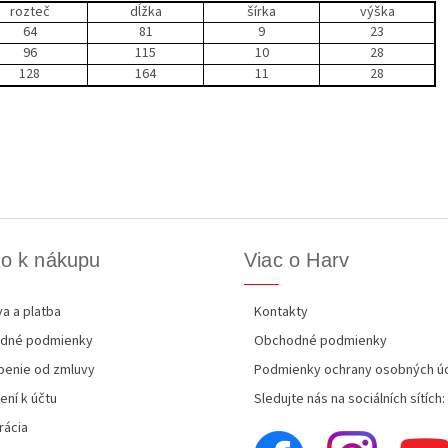
rozteč
dĺžka
šírka
výška
64
81
9
23
96
115
10
28
128
164
11
28
o k nákupu
Viac o Harv
a a platba
Kontakty
dné podmienky
Obchodné podmienky
enie od zmluvy
Podmienky ochrany osobných ú
ení k účtu
Sledujte nás na sociálních sítích:
rácia