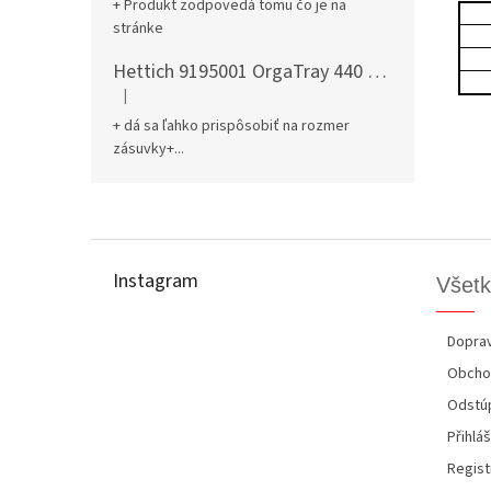
+ Produkt zodpovedá tomu čo je na
stránke
Hettich 9195001 OrgaTray 440 701-800/441-520 mm antracit
|
Hodnotenie produktu je 5 z 5 hviezdičiek.
+ dá sa ľahko prispôsobiť na rozmer
zásuvky+...
Z
á
p
Instagram
Všetk
ä
t
i
Doprav
e
Obcho
Odstúp
Přihláš
Regist