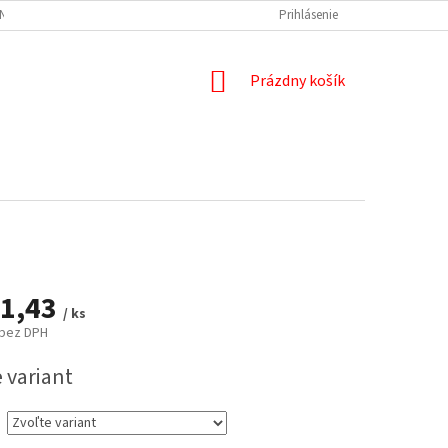
NÝCH ÚDAJOV
DOPRAVA A PLATBA
REKLAMÁCIA
Prihlásenie
ODSTÚPENIE
NÁKUPNÝ
Prázdny košík
KOŠÍK
1,43
/ ks
bez DPH
ová
 variant