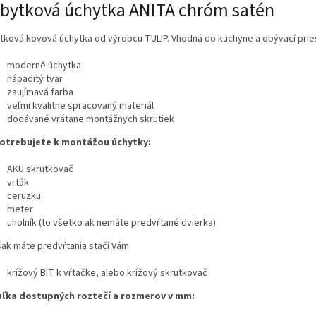
bytková úchytka ANITA chróm satén
tková kovová úchytka od výrobcu TULIP. Vhodná do kuchyne a obývací pries
moderné úchytka
nápaditý tvar
zaujímavá farba
veľmi kvalitne spracovaný materiál
dodávané vrátane montážnych skrutiek
otrebujete k montážou úchytky:
AKU skrutkovač
vrták
ceruzku
meter
uholník (to všetko ak nemáte predvŕtané dvierka)
šak máte predvŕtania stačí Vám
krížový BIT k vŕtačke, alebo krížový skrutkovač
ľka dostupných roztečí a rozmerov v mm: