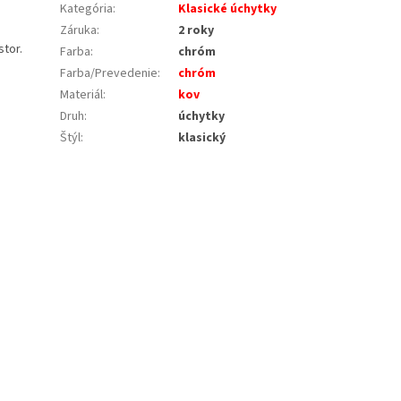
Kategória
:
Klasické úchytky
Záruka
:
2 roky
tor.
Farba
:
chróm
Farba/Prevedenie
:
chróm
Materiál
:
kov
Druh
:
úchytky
Štýl
:
klasický