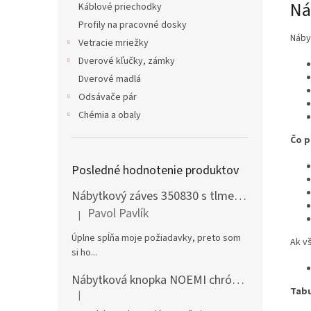
Ná
Káblové priechodky
Profily na pracovné dosky
Náby
Vetracie mriežky
Dverové kľučky, zámky
Dverové madlá
Odsávače pár
Chémia a obaly
Čo p
Posledné hodnotenie produktov
Nábytkový záves 350830 s tlmením naložený + podložka H0 na vrut
Pavol Pavlík
|
Hodnotenie produktu je 5 z 5 hviezdičiek.
Úplne spĺňa moje požiadavky, preto som
Ak v
si ho...
Nábytková knopka NOEMI chróm satén
Tabu
|
Hodnotenie produktu je 5 z 5 hviezdičiek.