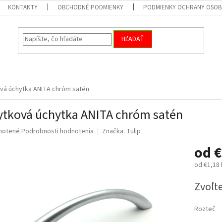
KONTAKTY
OBCHODNÉ PODMIENKY
PODMIENKY OCHRANY OSOB
HĽADAŤ
vá úchytka ANITA chróm satén
tková úchytka ANITA chróm satén
né
notené
Podrobnosti hodnotenia
Značka:
Tulip
nie
od
€
u
od
€1,18
Jednotk
Zvoľte
cena:
iek.
Rozteč