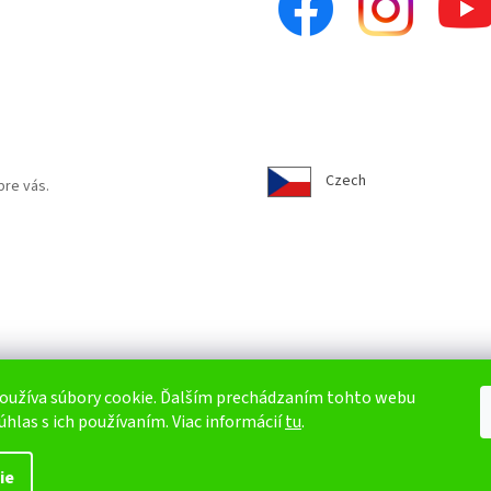
Czech
pre vás.
oužíva súbory cookie. Ďalším prechádzaním tohto webu
úhlas s ich používaním. Viac informácií
tu
.
ie