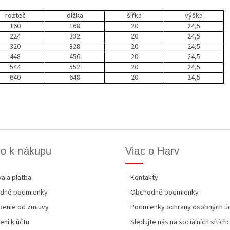
rozteč
dĺžka
šířka
výška
160
168
20
24,5
224
332
20
24,5
320
328
20
24,5
448
456
20
24,5
544
552
20
24,5
640
648
20
24,5
o k nákupu
Viac o Harv
a a platba
Kontakty
dné podmienky
Obchodné podmienky
enie od zmluvy
Podmienky ochrany osobných ú
ení k účtu
Sledujte nás na sociálních sítích: