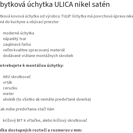
bytková úchytka ULICA nikel satén
tková kovová úchytka od výrobcu TULIP. Úchytka má povrchovú úpravu nike
ná do kuchyne a obývací priestor.
moderné úchytka
nápaditý tvar
zaujímavá farba
veľmi kvalitne spracovaný materiál
dodávané vrátane montážnych skrutiek
otrebujete k montážou úchytky:
AKU skrutkovač
vrták
ceruzku
meter
uholník (to všetko ak nemáte predvŕtané dvierka)
šak máte predvŕtania stačí Vám
krížový BIT k vŕtačke, alebo krížový skrutkovač
ľka dostupných roztečí a rozmerov v mm: