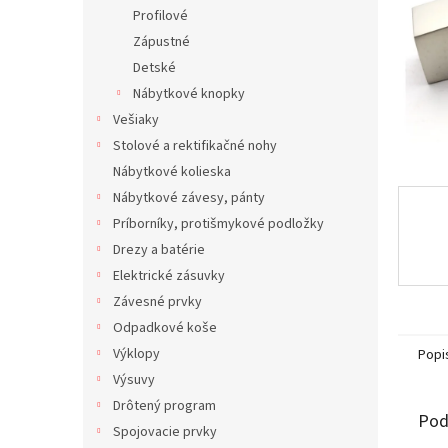
Profilové
Zápustné
Detské
Nábytkové knopky
Vešiaky
Stolové a rektifikačné nohy
Nábytkové kolieska
Nábytkové závesy, pánty
Príborníky, protišmykové podložky
Drezy a batérie
Elektrické zásuvky
Závesné prvky
Odpadkové koše
Výklopy
Popi
Výsuvy
Drôtený program
Pod
Spojovacie prvky