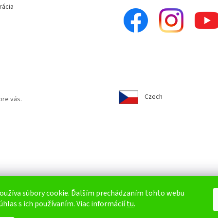
rácia
Czech
pre vás.
oužíva súbory cookie. Ďalším prechádzaním tohto webu
úhlas s ich používaním. Viac informácií
tu
.