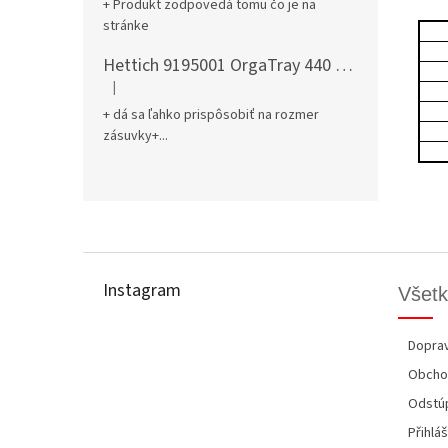
+ Produkt zodpovedá tomu čo je na
stránke
Hettich 9195001 OrgaTray 440 701-800/441-520 mm antracit
|
Hodnotenie produktu je 5 z 5 hviezdičiek.
+ dá sa ľahko prispôsobiť na rozmer
zásuvky+...
Z
á
p
Instagram
Všetk
ä
t
i
Doprav
e
Obcho
Odstúp
Přihláš