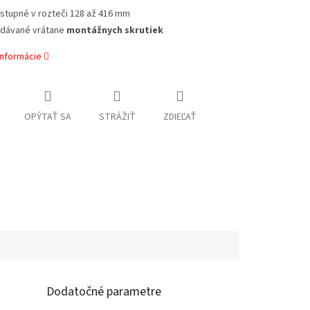
stupné v rozteči 128 až 416 mm
dávané vrátane
montážnych skrutiek
informácie
OPÝTAŤ SA
STRÁŽIŤ
ZDIEĽAŤ
Dodatočné parametre