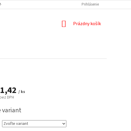
NÝCH ÚDAJOV
DOPRAVA A PLATBA
REKLAMÁCIA
Prihlásenie
ODSTÚPENIE
NÁKUPNÝ
Prázdny košík
KOŠÍK
1,42
/ ks
bez DPH
ová
 variant