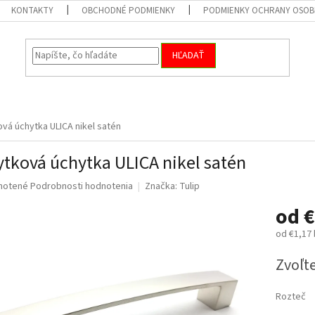
KONTAKTY
OBCHODNÉ PODMIENKY
PODMIENKY OCHRANY OSOB
HĽADAŤ
vá úchytka ULICA nikel satén
tková úchytka ULICA nikel satén
né
notené
Podrobnosti hodnotenia
Značka:
Tulip
nie
od
€
u
od
€1,17
Jednotk
Zvoľte
cena:
iek.
Rozteč