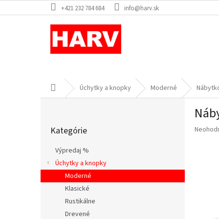
Prejsť
+421 232 784 684
info@harv.sk
na
obsah
Domov
Úchytky a knopky
Moderné
Nábytko
B
Náby
o
Preskočiť
č
Priemer
Kategórie
Neohod
kategórie
n
hodnote
ý
produkt
Výpredaj %
p
je
Úchytky a knopky
a
0,0
z
Moderné
n
5
e
Klasické
hviezdič
l
Rustikálne
Drevené