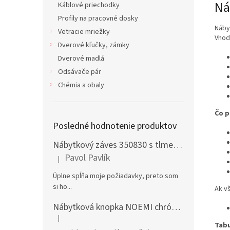
Ná
Káblové priechodky
Profily na pracovné dosky
Náby
Vetracie mriežky
Vhod
Dverové kľučky, zámky
Dverové madlá
Odsávače pár
Chémia a obaly
Čo p
Posledné hodnotenie produktov
Nábytkový záves 350830 s tlmením naložený + podložka H0 na vrut
Pavol Pavlík
|
Hodnotenie produktu je 5 z 5 hviezdičiek.
Úplne spĺňa moje požiadavky, preto som
si ho...
Ak v
Nábytková knopka NOEMI chróm satén
|
Hodnotenie produktu je 5 z 5 hviezdičiek.
Tabu