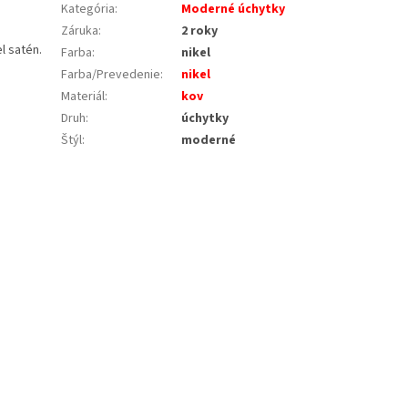
Kategória
:
Moderné úchytky
Záruka
:
2 roky
l satén.
Farba
:
nikel
Farba/Prevedenie
:
nikel
Materiál
:
kov
Druh
:
úchytky
Štýl
:
moderné