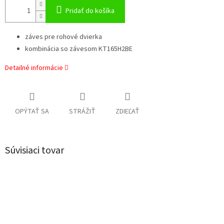
Pridať do košíka
záves pre rohové dvierka
kombinácia so závesom KT165H2BE
Detailné informácie
OPÝTAŤ SA
STRÁŽIŤ
ZDIEĽAŤ
Súvisiaci tovar