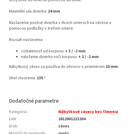
Maximílní sila dvierka:
24 mm
Nastavenie pozície dvierka v dvoch smeroch na závese a
pomocou podložky v treťom smere.
Rozsah nastavenia:
vzdialenosť od korpusu:
+ 3 / -2 mm
naloženie dvierka voči korpusu:
+ 2 / -2 mm
Nábytkový záves sa používa do otvorov s priemerom
10 mm
.
Uhol otvorenia:
135 °
Dodatočné parametre
Kategória
:
Nábytkové závesy bez tlmenia
EAN
:
2012801213204
Druh
:
záves
Montáž do materiálu
:
vruty