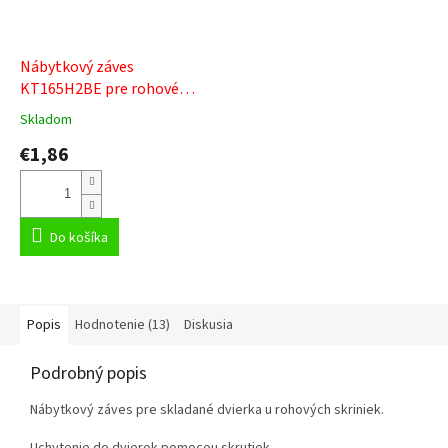
Nábytkový záves
KT165H2BE pre rohové
dvierka + podložka 165°
Skladom
Priemerné
hodnotenie
€1,86
produktu
je
5,0
z
5
Do košíka
hviezdičiek.
Popis
Hodnotenie (13)
Diskusia
Podrobný popis
Nábytkový záves pre skladané dvierka u rohových skriniek.
Uchytenie do dvierok pomocou skrutiek.