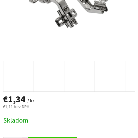
€1,34
/ ks
€1,11 bez DPH
Jednotková
Skladom
cena: