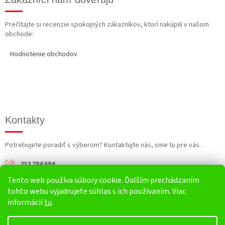
Prečítajte si recenzie spokojných zákazníkov, ktorí nakúpili v našom
obchode:
Hodnotenie obchodov
Kontakty
Potrebujete poradiť s výberom? Kontaktujte nás, sme tu pre vás.
232 784 684
Tento web používa súbory cookie. Ďalším prechádzaním
info@harv.sk
tohto webu vyjadrujete súhlas s ich používaním. Viac
informácií
tu
.