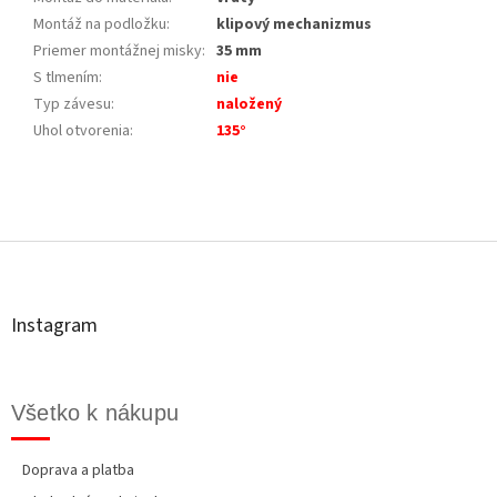
Montáž na podložku
:
klipový mechanizmus
Priemer montážnej misky
:
35 mm
S tlmením
:
nie
Typ závesu
:
naložený
Uhol otvorenia
:
135°
Z
á
p
ä
t
Instagram
i
e
Všetko k nákupu
Doprava a platba