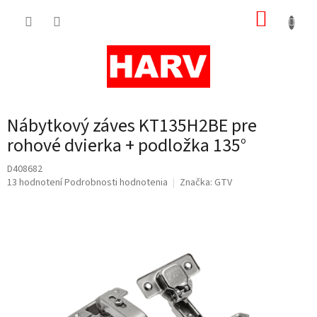
Prejsť
NÁKUP
na
obsah
KOŠÍK
Nábytkový záves KT135H2BE pre
rohové dvierka + podložka 135°
D408682
Priemerné
13 hodnotení
Podrobnosti hodnotenia
Značka:
GTV
hodnotenie
produktu
je
5,0
z
5
hviezdičiek.