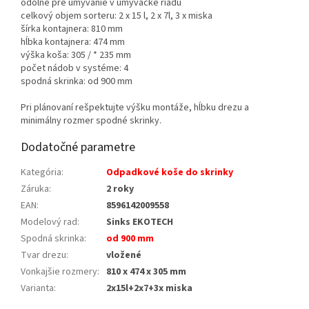
odolné pre umývanie v umývačke riadu
celkový objem sorteru: 2 x 15 l, 2 x 7l, 3 x miska
šírka kontajnera: 810 mm
hĺbka kontajnera: 474 mm
výška koša: 305 / * 235 mm
počet nádob v systéme: 4
spodná skrinka: od 900 mm
Pri plánovaní rešpektujte výšku montáže, hĺbku drezu a
minimálny rozmer spodné skrinky.
Dodatočné parametre
Kategória
:
Odpadkové koše do skrinky
Záruka
:
2 roky
EAN
:
8596142009558
Modelový rad
:
Sinks EKOTECH
Spodná skrinka
:
od 900 mm
Tvar drezu
:
vložené
Vonkajšie rozmery
:
810 x 474 x 305 mm
Varianta
:
2x15l+2x7+3x miska