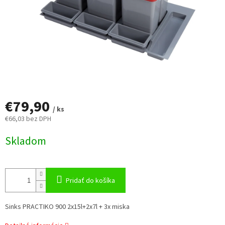
€79,90
/ ks
€66,03 bez DPH
Jednotková
Skladom
cena:
Pridať do košíka
Sinks PRACTIKO 900 2x15l+2x7l + 3x miska