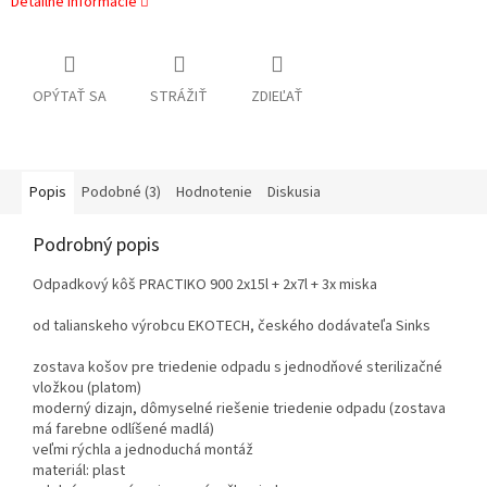
Detailné informácie
OPÝTAŤ SA
STRÁŽIŤ
ZDIEĽAŤ
Popis
Podobné (3)
Hodnotenie
Diskusia
Podrobný popis
Odpadkový kôš PRACTIKO 900 2x15l + 2x7l + 3x miska
od talianskeho výrobcu EKOTECH, českého dodávateľa Sinks
zostava košov pre triedenie odpadu s jednodňové sterilizačné
vložkou (platom)
moderný dizajn, dômyselné riešenie triedenie odpadu (zostava
má farebne odlíšené madlá)
veľmi rýchla a jednoduchá montáž
materiál: plast