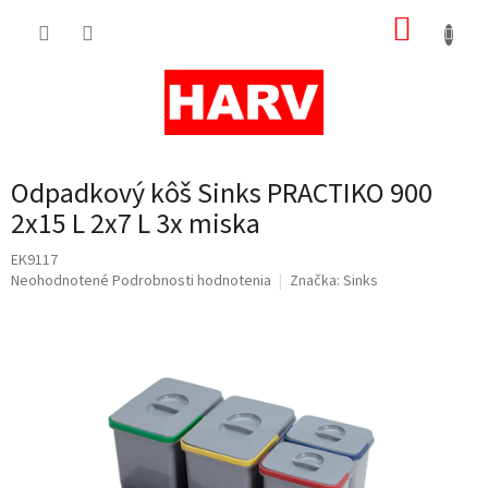
Prejsť
NÁKUP
na
obsah
KOŠÍK
Odpadkový kôš Sinks PRACTIKO 900
2x15 L 2x7 L 3x miska
EK9117
Priemerné
Neohodnotené
Podrobnosti hodnotenia
Značka:
Sinks
hodnotenie
produktu
je
0,0
z
5
hviezdičiek.