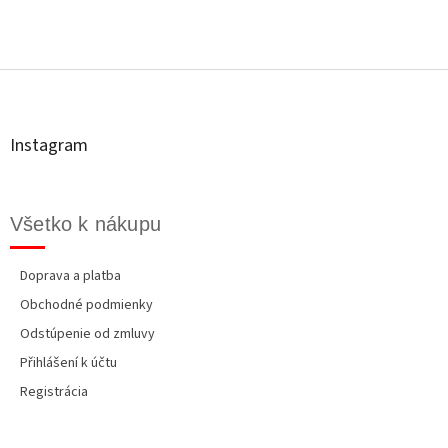
Z
á
p
ä
t
Instagram
i
e
Všetko k nákupu
Doprava a platba
Obchodné podmienky
Odstúpenie od zmluvy
Přihlášení k účtu
Registrácia