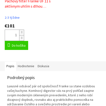
Pachový filter Franke UF 11 s
aktívnym uhlím s dlhou
životnosťou 112.0174.994
2-3 týždne
€101
Do košíka
Popis
Hodnotenie
Diskusia
Podrobný popis
Luxusné odsávač pár od spoločnosť Franke sa stane ozdobou
vašej kuchyne. Komínový digestor vás na prvý pohľad zaujme
svojim moderným skleneným prevedením, ktoré z neho robí
dizajnový doplnok, rovnako ako aj praktického pomocníka na
udržiavanie čistého a sviežeho prostredie pri varení alebo