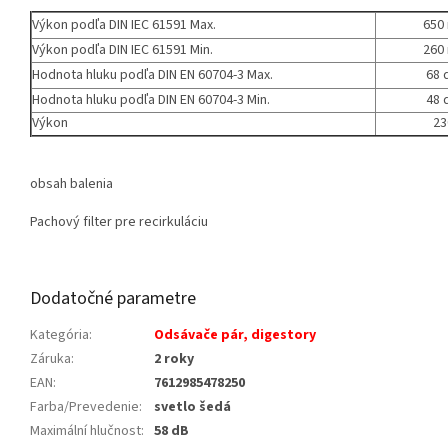
Výkon podľa DIN IEC 61591 Max.
650
Výkon podľa DIN IEC 61591 Min.
260
Hodnota hluku podľa DIN EN 60704-3 Max.
68 
Hodnota hluku podľa DIN EN 60704-3 Min.
48 
Výkon
23
obsah balenia
Pachový filter pre recirkuláciu
Dodatočné parametre
Kategória
:
Odsávače pár, digestory
Záruka
:
2 roky
EAN
:
7612985478250
Farba/Prevedenie
:
svetlo šedá
Maximální hlučnost
:
58 dB