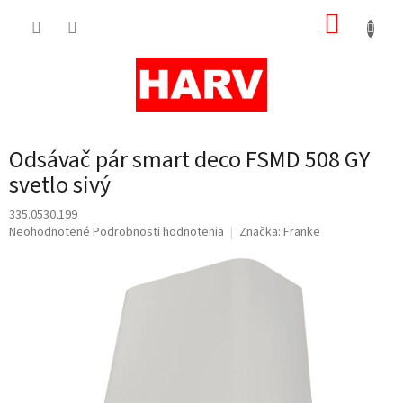
Prejsť
NÁKUP
na
obsah
KOŠÍK
Odsávač pár smart deco FSMD 508 GY
svetlo sivý
335.0530.199
Priemerné
Neohodnotené
Podrobnosti hodnotenia
Značka:
Franke
hodnotenie
produktu
je
0,0
z
5
hviezdičiek.