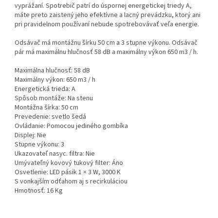
vyprážaní. Spotrebič patrí do úspornej energetickej triedy A,
máte preto zaistený jeho efektívne a lacný prevádzku, ktorý ani
pri pravidelnom používaní nebude spotrebovávať veľa energie.
Odsávač má montážnu šírku 50 cm a 3 stupne výkonu. Odsávač
pár má maximálnu hlučnosť 58 dB a maximálny výkon 650 m3 / h.
Maximálna hlučnosť: 58 dB
Maximálny výkon: 650 m3 / h
Energetická trieda: A
Spôsob montáže: Na stenu
Montážna šírka: 50 cm
Prevedenie: svetlo šedá
Ovládanie: Pomocou jediného gombíka
Displej: Nie
Stupne výkonu: 3
Ukazovateľ nasyc. filtra: Nie
Umývateľný kovový tukový filter: Áno
Osvetlenie: LED pásik 1 × 3 W, 3000 K
S vonkajším odťahom aj s recirkuláciou
Hmotnosť: 16 Kg