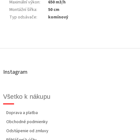
Maximální výkon
:
650 m3/h
Montážní šířka
:
50 cm
Typ odsávače
:
komínový
Z
á
p
ä
t
Instagram
i
e
Všetko k nákupu
Doprava a platba
Obchodné podmienky
Odstúpenie od zmluvy
Přihlášení k účtu