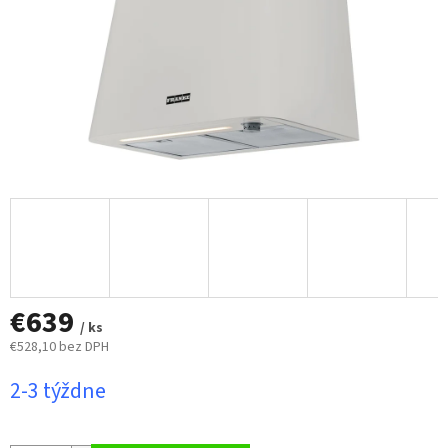
€639
/ ks
€528,10 bez DPH
Jednotková
2-3 týždne
cena: