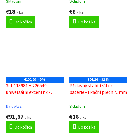
Skladom
Skladom
€18
€8
/ ks
/ ks
Do košíka
Do košíka
€100,99
–9 %
€26,14
–31 %
Set 118981 + 226540
Přídavný stabilizátor
universální excentr Z -
baterie - fixační plech 75mm
STYLE táhlo kulaté nerez
masiv kartáčovaný
Na dotaz
Skladom
€91,67
€18
/ ks
/ ks
Do košíka
Do košíka