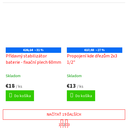
€26,14
–31 %
€17,93
–27 %
Přídavný stabilizátor
Propojení kde dřezům 2x3
baterie - fixační plech 60mm
1/2"
Skladom
Skladom
€18
€13
/ ks
/ ks
Do košíka
Do košíka
NAČÍTAŤ 19 ĎALŠÍCH
S
1
2
3
t