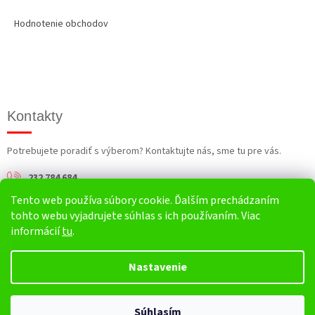
Hodnotenie obchodov
Kontakty
Potrebujete poradiť s výberom? Kontaktujte nás, sme tu pre vás.
232 784 684
Tento web používa súbory cookie. Ďalším prechádzaním
info@harv.sk
tohto webu vyjadrujete súhlas s ich používaním. Viac
informácií
tu
.
Nastavenie
Vytvoril Shoptet
Súhlasím