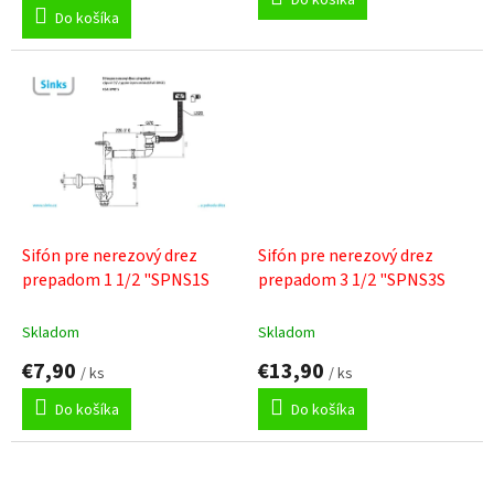
5,0
Do košíka
z
5
hviezdičiek.
Sifón pre nerezový drez
Sifón pre nerezový drez
prepadom 1 1/2 "SPNS1S
prepadom 3 1/2 "SPNS3S
Skladom
Skladom
€7,90
€13,90
/ ks
/ ks
Do košíka
Do košíka