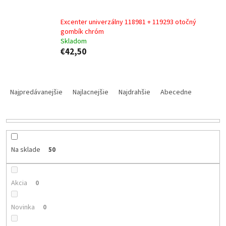
Excenter univerzálny 118981 + 119293 otočný
gombík chróm
Skladom
€42,50
R
a
Najpredávanejšie
Najlacnejšie
Najdrahšie
Abecedne
d
e
n
i
e
Na sklade
50
p
r
o
Akcia
0
d
u
Novinka
0
k
t