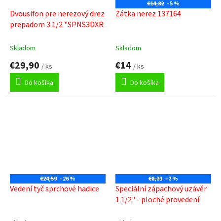
€14,82
–5 %
Dvousifon pre nerezový drez
Zátka nerez 137164
prepadom 3 1/2 "SPNS3DXR
Skladom
Skladom
€29,90
€14
/ ks
/ ks
Do košíka
Do košíka
€24,59
–26 %
€8,21
–2 %
Vedení tyč sprchové hadice
Speciální zápachový uzávěr
1 1/2" - ploché provedení