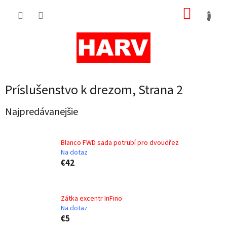
Prejsť
NÁKUP
na
obsah
KOŠÍK
Príslušenstvo k drezom
, Strana 2
Najpredávanejšie
Blanco FWD sada potrubí pro dvoudřez
Na dotaz
€42
Zátka excentr InFino
Na dotaz
€5