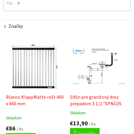
Tip
0
o
v
Značky
V
ý
p
i
s
p
r
o
d
Blanco KlappMatte rošt 460
Sifón pre granitový drez
u
x 440 mm
prepadom 3 1/2 "SPNG3S
k
Skladom
Priemerné
t
Skladom
hodnotenie
€13,90
o
/ ks
produktu
€86
v
/ ks
je
Do košíka