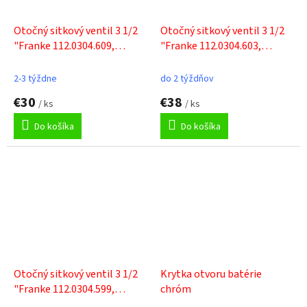
Otočný sitkový ventil 3 1/2
Otočný sitkový ventil 3 1/2
"Franke 112.0304.609,
"Franke 112.0304.603,
Gulaty, chróm
hranatý, nerez, pre drezy
KSG, SID, UBG
2-3 týždne
do 2 týždňov
€30
€38
/ ks
/ ks
Do košíka
Do košíka
Otočný sitkový ventil 3 1/2
Krytka otvoru batérie
"Franke 112.0304.599,
chróm
hranatý, chróm, pre drezy