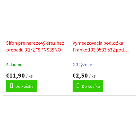
Sifón pre nerezový drez bez
Vymedzovacia podložka
prepadu 3 1/2 "SPNS3SNO
Franke 133.0533.532 pod
drezy UBG
Skladom
2-3 týždne
€11,90
€2,50
/ ks
/ ks
Do košíka
Do košíka