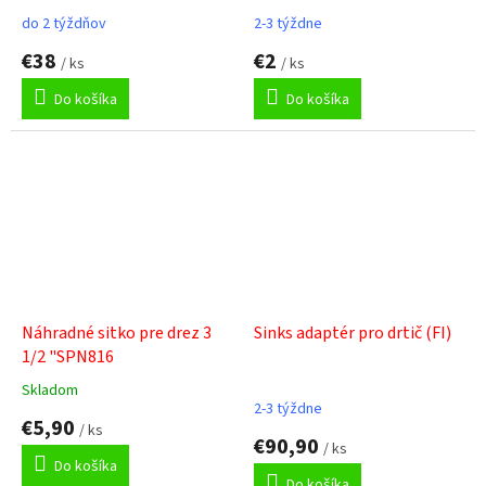
KSG, SID, UBG
do 2 týždňov
2-3 týždne
€38
€2
/ ks
/ ks
Do košíka
Do košíka
Náhradné sitko pre drez 3
Sinks adaptér pro drtič (FI)
1/2 "SPN816
Skladom
Priemerné
2-3 týždne
hodnotenie
€5,90
/ ks
produktu
€90,90
/ ks
je
Do košíka
5,0
Do košíka