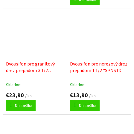
z
5
hviezdičiek.
Dvousifon pre granitový
Dvousifon pre nerezový drez
drez prepadom 3 1/2
prepadom 1 1/2 "SPNS1D
"SPNG3D
Skladom
Skladom
€23,90
€13,90
/ ks
/ ks
Do košíka
Do košíka