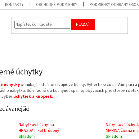
KONTAKTY
OBCHODNÉ PODMIENKY
PODMIENKY OCHRANY OSOB
HĽADAŤ
rné úchytky
é úchytky
ponúkajú aktuálne dizajnové kúsky. Vyberte si čo sa Vám páči a 
ášho nábytku. Sú vhodné do kuchyne, spálne, obývacích priestorov i detsk
ý výber
úchytiek a knopiek
.
edávanejšie
Nábytková úchytka
Nábytková úchyt
HRAZDA nikel brúsený
MARINA čierna ma
Skladom
Skladom