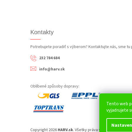
Kontakty
Potrebujete poradiť s výberom? Kontaktujte nás, sme tu 
232 784 684
info@harv.sk
Oblíbené způsoby dopravy:
Tento web p
vyjadrujete s
Nastaven
Copyright 2026
HARV.sk
. Všetky práva vyhradené.