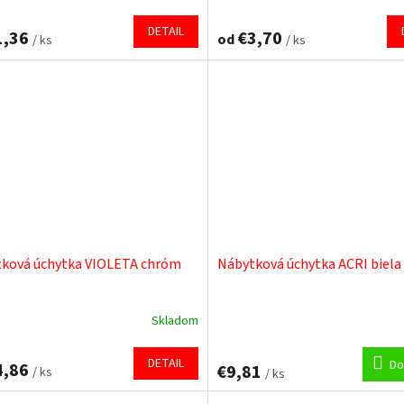
tenie
ktu
DETAIL
1,36
€3,70
od
/ ks
/ ks
ičiek.
ková úchytka VIOLETA chróm
Nábytková úchytka ACRI biel
Skladom
DETAIL
Do
4,86
€9,81
/ ks
/ ks