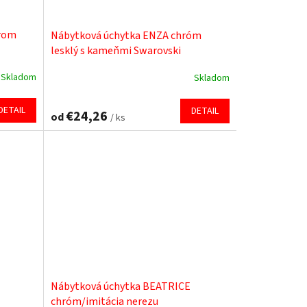
hrom
Nábytková úchytka ENZA chróm
lesklý s kameňmi Swarovski
Skladom
Skladom
Priemerné
hodnotenie
produktu
DETAIL
DETAIL
€24,26
od
/ ks
je
5,0
z
5
hviezdičiek.
Nábytková úchytka BEATRICE
chróm/imitácia nerezu