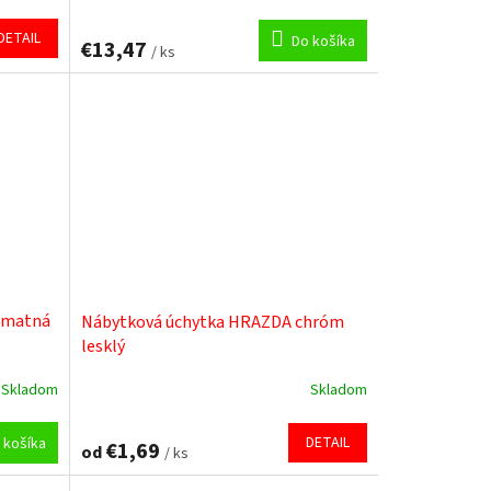
DETAIL
Do košíka
€13,47
/ ks
a matná
Nábytková úchytka HRAZDA chróm
lesklý
Skladom
Skladom
Priemerné
hodnotenie
produktu
DETAIL
 košíka
€1,69
od
/ ks
je
5,0