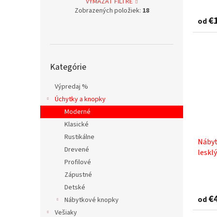
VYMAZAŤ FILTRE
hodno
Zobrazených položiek:
18
produ
€
od
je
5,0
z
5
Preskočiť
hviezd
Kategórie
kategórie
Výpredaj %
Úchytky a knopky
Moderné
Klasické
Rustikálne
Nábyt
Drevené
lesklý
Profilové
Zápustné
Detské
€
od
Nábytkové knopky
Vešiaky