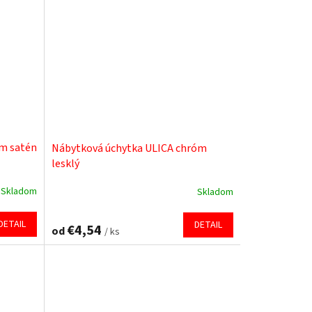
z
5
hviezdičiek.
m satén
Nábytková úchytka ULICA chróm
lesklý
Skladom
Skladom
Priemerné
hodnotenie
produktu
DETAIL
DETAIL
€4,54
od
/ ks
je
5,0
z
5
hviezdičiek.