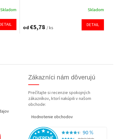
Skladom
Skladom
DETAIL
DETAIL
€5,78
od
/ ks
Zákazníci nám dôverujú
Prečítajte si recenzie spokojných
zákazníkov, ktorí nakúpili v našom
obchode:
dajov
Hodnotenie obchodov