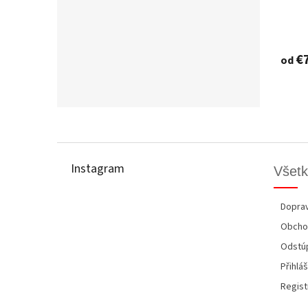
€
od
Z
á
p
Instagram
Všetk
ä
t
i
Doprav
e
Obcho
Odstúp
Přihláš
Regist