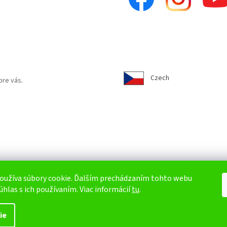
i
s
u
Czech
pre vás.
oužíva súbory cookie. Ďalším prechádzaním tohto webu
úhlas s ich používaním. Viac informácií
tu
.
ie