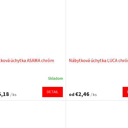
ková úchytka ASAMA chróm
Nábytková úchytka LUCA chró
Skladom
Priemerné
hodnotenie
produktu
DETAIL
5,18
€2,46
od
/ ks
/ ks
je
4,0
z
5
hviezdičiek.