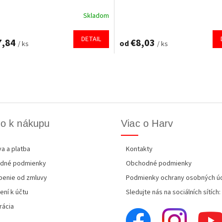
Skladom
Priemerné
hodnotenie
produktu
DETAIL
7,84
€8,03
od
/ ks
/ ks
je
5,0
z
O
5
v
hviezdičiek.
l
á
d
a
c
o k nákupu
Viac o Harv
i
e
a a platba
Kontakty
p
r
dné podmienky
Obchodné podmienky
v
enie od zmluvy
Podmienky ochrany osobných ú
k
y
ení k účtu
Sledujte nás na sociálních sítích:
v
rácia
ý
p