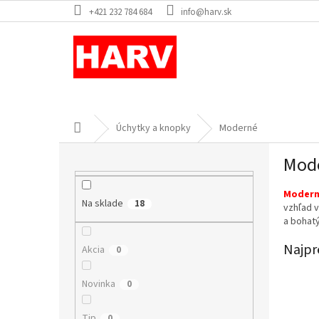
Prejsť
+421 232 784 684
info@harv.sk
na
obsah
Domov
Úchytky a knopky
Moderné
B
Mode
o
č
Modern
n
Na sklade
18
vzhľad v
ý
a bohat
p
a
Najpr
Akcia
0
n
e
Novinka
0
l
Tip
0