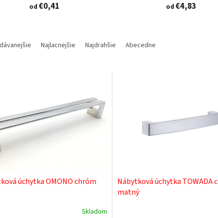
€0,41
€4,83
od
od
dávanejšie
Najlacnejšie
Najdrahšie
Abecedne
tková úchytka OMONO chróm
Nábytková úchytka TOWADA 
matný
Skladom
erné