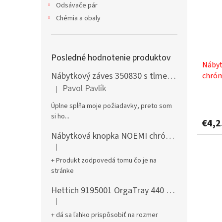
Odsávače pár
Chémia a obaly
Posledné hodnotenie produktov
Nábyt
Nábytkový záves 350830 s tlmením naložený + podložka H0 na vrut
chróm
Pavol Pavlík
|
Hodnotenie produktu je 5 z 5 hviezdičiek.
Úplne spĺňa moje požiadavky, preto som
si ho...
€4,
Nábytková knopka NOEMI chróm satén
|
Hodnotenie produktu je 5 z 5 hviezdičiek.
+ Produkt zodpovedá tomu čo je na
stránke
Hettich 9195001 OrgaTray 440 701-800/441-520 mm antracit
|
Hodnotenie produktu je 5 z 5 hviezdičiek.
+ dá sa ľahko prispôsobiť na rozmer