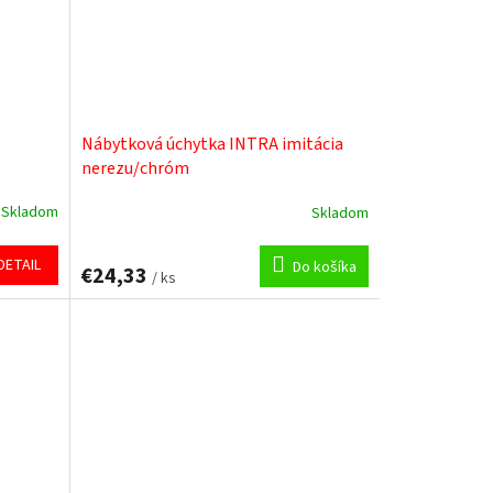
Nábytková úchytka INTRA imitácia
nerezu/chróm
Skladom
Skladom
DETAIL
Do košíka
€24,33
/ ks