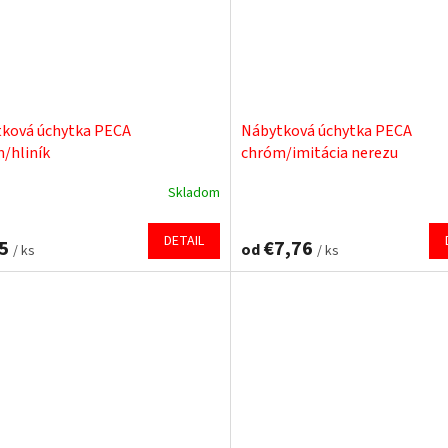
ková úchytka PECA
Nábytková úchytka PECA
/hliník
chróm/imitácia nerezu
Skladom
DETAIL
25
€7,76
od
/ ks
/ ks