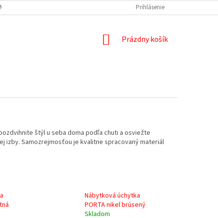
NÝCH ÚDAJOV
DOPRAVA A PLATBA
REKLAMÁCIA
Prihlásenie
ODSTÚPENIE
NÁKUPNÝ
Prázdny košík
KOŠÍK
pozdvihnite štýl u seba doma podľa chuti a osviežte
ej izby. Samozrejmosťou je kvalitne spracovaný materiál
ka
Nábytková úchytka
tná
PORTA nikel brúsený
Skladom