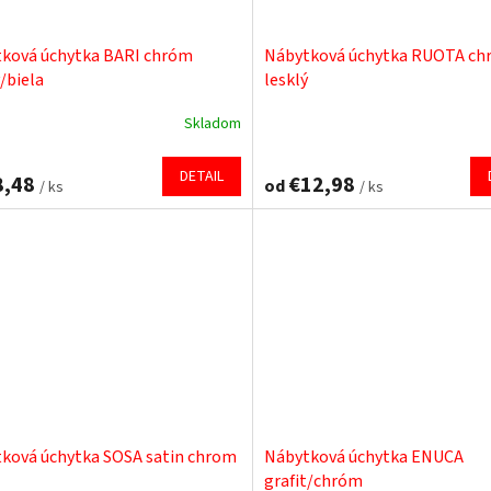
ková úchytka BARI chróm
Nábytková úchytka RUOTA c
/biela
lesklý
Skladom
DETAIL
8,48
€12,98
od
/ ks
/ ks
ková úchytka SOSA satin chrom
Nábytková úchytka ENUCA
grafit/chróm