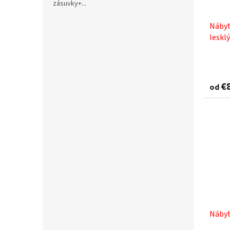
zásuvky+...
Nábyt
lesklý
€
od
Nábyt