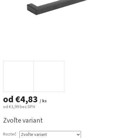
od
€4,83
/ ks
od
€3,99
bez DPH
Jednotková
Zvoľte variant
cena:
Rozteč