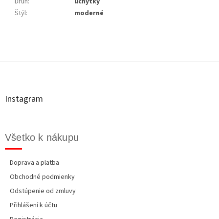
Druh
:
úchytky
Štýl
:
moderné
Z
á
p
ä
t
Instagram
i
e
Všetko k nákupu
Doprava a platba
Obchodné podmienky
Odstúpenie od zmluvy
Přihlášení k účtu