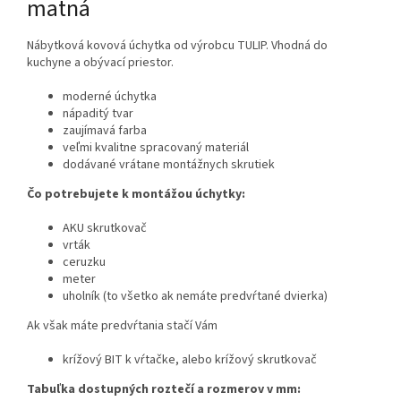
matná
Nábytková kovová úchytka od výrobcu TULIP. Vhodná do
kuchyne a obývací priestor.
moderné úchytka
nápaditý tvar
zaujímavá farba
veľmi kvalitne spracovaný materiál
dodávané vrátane montážnych skrutiek
Čo potrebujete k montážou úchytky:
AKU skrutkovač
vrták
ceruzku
meter
uholník (to všetko ak nemáte predvŕtané dvierka)
Ak však máte predvŕtania stačí Vám
krížový BIT k vŕtačke, alebo krížový skrutkovač
Tabuľka dostupných roztečí a rozmerov v mm: