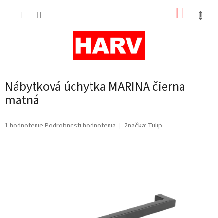
Prejsť
NÁKUP
na
obsah
KOŠÍK
Nábytková úchytka MARINA čierna
matná
Priemerné
1 hodnotenie
Podrobnosti hodnotenia
Značka:
Tulip
hodnotenie
produktu
je
5,0
z
5
hviezdičiek.