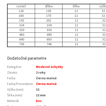
rozteč
dĺžka
šířka
výšk
128
138
12
32
160
170
12
32
192
202
12
32
224
234
12
32
320
330
12
32
480
490
12
32
640
650
12
32
736
746
12
32
Dodatočné parametre
Kategória
:
Moderné úchytky
Záruka
:
2 roky
Farba
:
čierna matná
Farba/Prevedenie
:
čierna matná
Výška (mm)
:
32
Šírka (mm)
:
12 mm
Materiál
:
kov