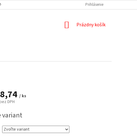
NÝCH ÚDAJOV
DOPRAVA A PLATBA
REKLAMÁCIA
Prihlásenie
ODSTÚPENIE
NÁKUPNÝ
Prázdny košík
KOŠÍK
8,74
/ ks
bez DPH
ová
 variant