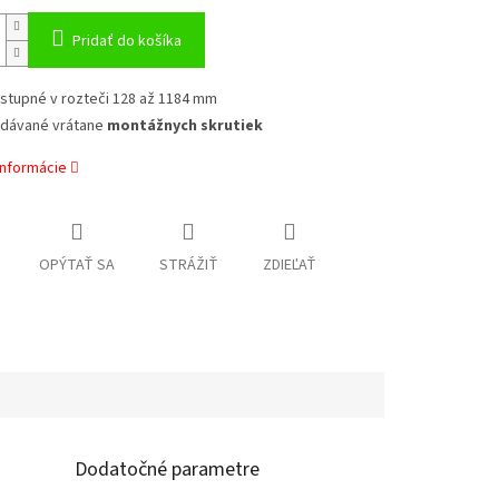
Pridať do košíka
stupné v rozteči 128 až 1184 mm
dávané vrátane
montážnych skrutiek
informácie
OPÝTAŤ SA
STRÁŽIŤ
ZDIEĽAŤ
Dodatočné parametre