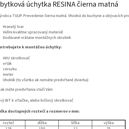
bytková úchytka RESINA čierna matná
ýrobca TULIP. Prevedenie čierna matná. Vhodná do kuchyne a obývacích pri
Hranatý tvar
Veľmi kvalitne spracovaný materiál
Dodávané vrátane montážnych skrutiek
otrebujete k montážou úchytky:
AKU skrutkovač
vrták
ceruzku
meter
Uholník (to všetko ak nemáte predvŕtané dvierka)
šak máte predvŕtania stačí Vám
ový BIT k vŕtačke, alebo krížový skrutkovač
ľka dostupných roztečí a rozmerov v mm:
rozteč
dĺžka
šířka
výška
128
150
12
25