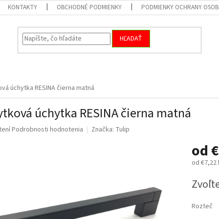
KONTAKTY
OBCHODNÉ PODMIENKY
PODMIENKY OCHRANY OSOB
HĽADAŤ
vá úchytka RESINA čierna matná
tková úchytka RESINA čierna matná
né
tení
Podrobnosti hodnotenia
Značka:
Tulip
nie
od
€
u
od
€7,22
Jednotk
Zvoľte
cena:
iek.
Rozteč