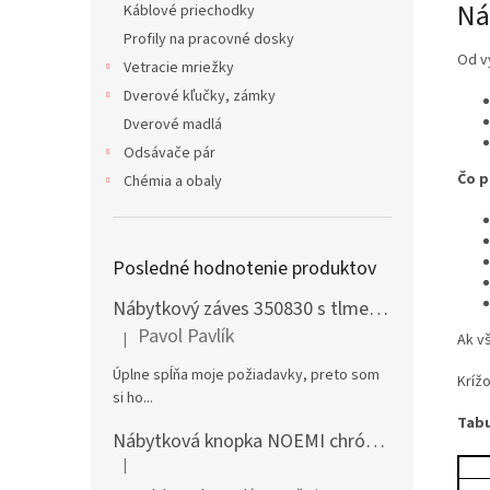
Ná
Káblové priechodky
Profily na pracovné dosky
Od v
Vetracie mriežky
Dverové kľučky, zámky
Dverové madlá
Odsávače pár
Čo p
Chémia a obaly
Posledné hodnotenie produktov
Nábytkový záves 350830 s tlmením naložený + podložka H0 na vrut
Pavol Pavlík
|
Ak v
Hodnotenie produktu je 5 z 5 hviezdičiek.
Úplne spĺňa moje požiadavky, preto som
Kríž
si ho...
Tabu
Nábytková knopka NOEMI chróm satén
|
Hodnotenie produktu je 5 z 5 hviezdičiek.