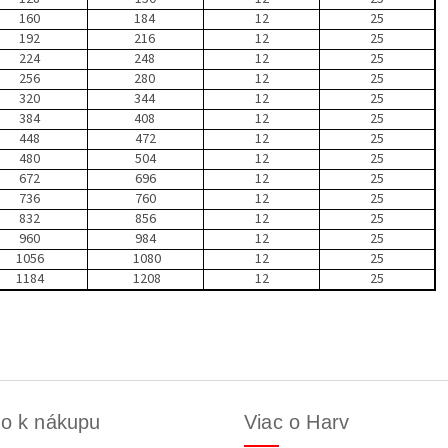
160
184
12
25
192
216
12
25
224
248
12
25
256
280
12
25
320
344
12
25
384
408
12
25
448
472
12
25
480
504
12
25
672
696
12
25
736
760
12
25
832
856
12
25
960
984
12
25
1056
1080
12
25
1184
1208
12
25
o k nákupu
Viac o Harv