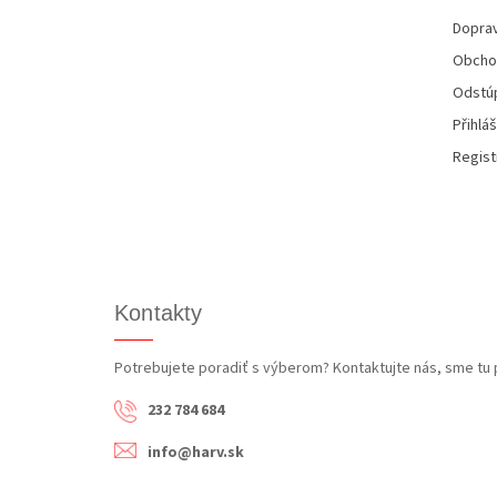
i
Doprav
e
Obcho
Odstúp
Přihláš
Regist
Kontakty
Potrebujete poradiť s výberom? Kontaktujte nás, sme tu 
232 784 684
info@harv.sk