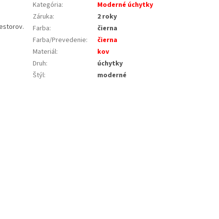
Kategória
:
Moderné úchytky
Záruka
:
2 roky
estorov.
Farba
:
čierna
Farba/Prevedenie
:
čierna
Materiál
:
kov
Druh
:
úchytky
Štýl
:
moderné