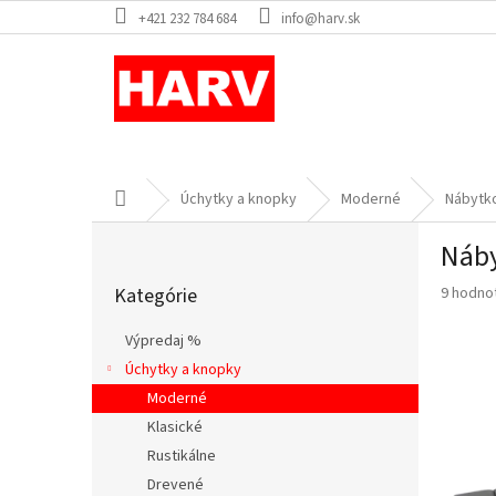
Prejsť
+421 232 784 684
info@harv.sk
na
obsah
Domov
Úchytky a knopky
Moderné
Nábytko
B
Náby
o
Preskočiť
č
Priemer
Kategórie
9 hodno
kategórie
n
hodnote
ý
produkt
Výpredaj %
p
je
Úchytky a knopky
a
4,7
z
Moderné
n
5
e
Klasické
hviezdič
l
Rustikálne
Drevené