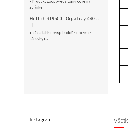
+ Produkt zodpovedá tomu čo je na
stránke
Hettich 9195001 OrgaTray 440 701-800/441-520 mm antracit
|
Hodnotenie produktu je 5 z 5 hviezdičiek.
+ dá sa ľahko prispôsobiť na rozmer
zásuvky+...
Z
á
p
Instagram
Všetk
ä
t