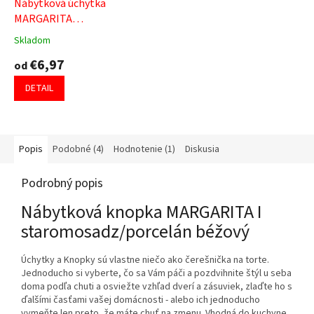
Nábytková úchytka
MARGARITA
staromosadz/porcelán
Skladom
Priemerné
béžový
hodnotenie
€6,97
od
produktu
je
DETAIL
5,0
z
5
hviezdičiek.
Popis
Podobné (4)
Hodnotenie (1)
Diskusia
Podrobný popis
Nábytková knopka MARGARITA I
staromosadz/porcelán béžový
Úchytky a Knopky sú vlastne niečo ako čerešnička na torte.
Jednoducho si vyberte, čo sa Vám páči a pozdvihnite štýl u seba
doma podľa chuti a osviežte vzhľad dverí a zásuviek, zlaďte ho s
ďalšími časťami vašej domácnosti - alebo ich jednoducho
vymeňte len preto, že máte chuť na zmenu. Vhodná do kuchyne,