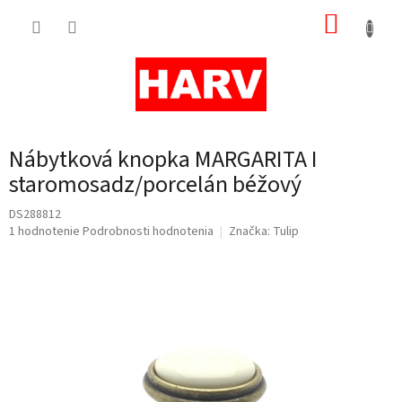
Prejsť
NÁKUP
na
obsah
KOŠÍK
Nábytková knopka MARGARITA I
staromosadz/porcelán béžový
DS288812
Priemerné
1 hodnotenie
Podrobnosti hodnotenia
Značka:
Tulip
hodnotenie
produktu
je
5,0
z
5
hviezdičiek.