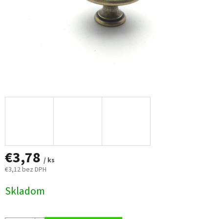
€3,78
/ ks
€3,12 bez DPH
Jednotková
Skladom
cena: