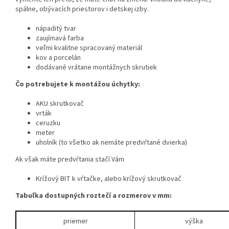
spálne, obývacích priestorov i detskej izby.
nápaditý tvar
zaujímavá farba
veľmi kvalitne spracovaný materiál
kov a porcelán
dodávané vrátane montážnych skrutiek
Čo potrebujete k montážou úchytky:
AKU skrutkovač
vrták
ceruzku
meter
uholník (to všetko ak nemáte predvŕtané dvierka)
Ak však máte predvŕtania stačí Vám
Krížový BIT k vŕtačke, alebo krížový skrutkovač
Tabuľka dostupných roztečí a rozmerov v mm:
priemer
výška