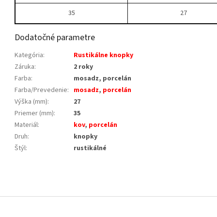
35
27
Dodatočné parametre
Kategória
:
Rustikálne knopky
Záruka
:
2 roky
Farba
:
mosadz, porcelán
Farba/Prevedenie
:
mosadz
,
porcelán
Výška (mm)
:
27
Priemer (mm)
:
35
Materiál
:
kov
,
porcelán
Druh
:
knopky
Štýl
:
rustikálné
Z
á
p