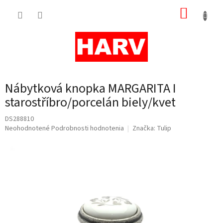
Prejsť
NÁKUP
na
obsah
KOŠÍK
Nábytková knopka MARGARITA I
starostříbro/porcelán biely/kvet
DS288810
Priemerné
Neohodnotené
Podrobnosti hodnotenia
Značka:
Tulip
hodnotenie
produktu
je
0,0
z
5
hviezdičiek.