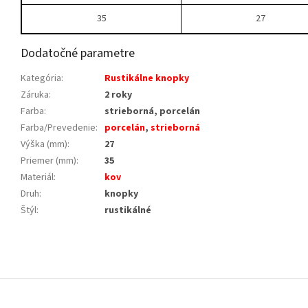
35
27
Dodatočné parametre
Kategória
:
Rustikálne knopky
Záruka
:
2 roky
Farba
:
strieborná, porcelán
Farba/Prevedenie
:
porcelán
,
strieborná
Výška (mm)
:
27
Priemer (mm)
:
35
Materiál
:
kov
Druh
:
knopky
Štýl
:
rustikálné
Z
á
p