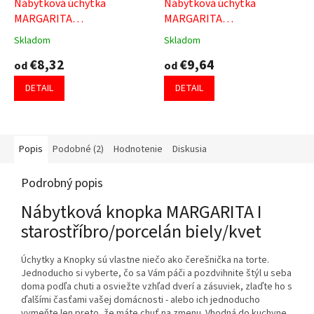
Nábytková úchytka
Nábytková úchytka
MARGARITA
MARGARITA
starostříbro/porcelán biely
starostříbro/porcelán
Skladom
Skladom
Priemerné
Priemerné
biely/kvet
hodnotenie
hodnotenie
€8,32
€9,64
od
od
produktu
produktu
je
je
DETAIL
DETAIL
4,7
5,0
z
z
5
5
hviezdičiek.
hviezdičiek.
Popis
Podobné (2)
Hodnotenie
Diskusia
Podrobný popis
Nábytková knopka MARGARITA I
starostříbro/porcelán biely/kvet
Úchytky a Knopky sú vlastne niečo ako čerešnička na torte.
Jednoducho si vyberte, čo sa Vám páči a pozdvihnite štýl u seba
doma podľa chuti a osviežte vzhľad dverí a zásuviek, zlaďte ho s
ďalšími časťami vašej domácnosti - alebo ich jednoducho
vymeňte len preto, že máte chuť na zmenu. Vhodná do kuchyne,