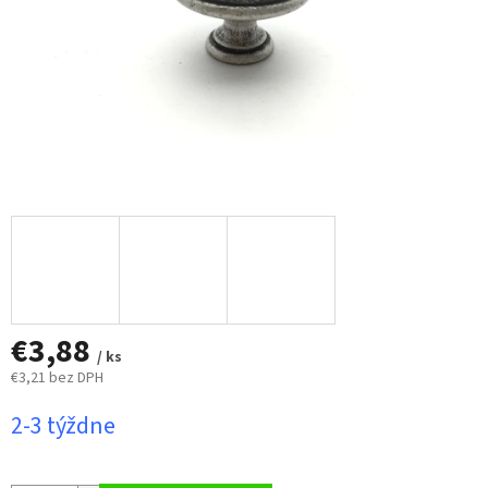
€3,88
/ ks
€3,21 bez DPH
Jednotková
2-3 týždne
cena: