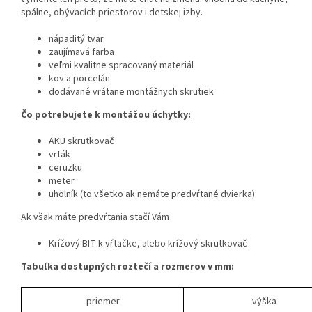
spálne, obývacích priestorov i detskej izby.
nápaditý tvar
zaujímavá farba
veľmi kvalitne spracovaný materiál
kov a porcelán
dodávané vrátane montážnych skrutiek
Čo potrebujete k montážou úchytky:
AKU skrutkovač
vrták
ceruzku
meter
uholník (to všetko ak nemáte predvŕtané dvierka)
Ak však máte predvŕtania stačí Vám
Krížový BIT k vŕtačke, alebo krížový skrutkovač
Tabuľka dostupných roztečí a rozmerov v mm:
priemer
výška