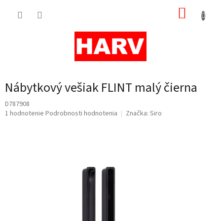
Prejsť
NÁKUP
na
obsah
KOŠÍK
Nábytkový vešiak FLINT malý čierna
D787908
Priemerné
1 hodnotenie
Podrobnosti hodnotenia
Značka:
Siro
hodnotenie
produktu
je
3,0
z
5
hviezdičiek.