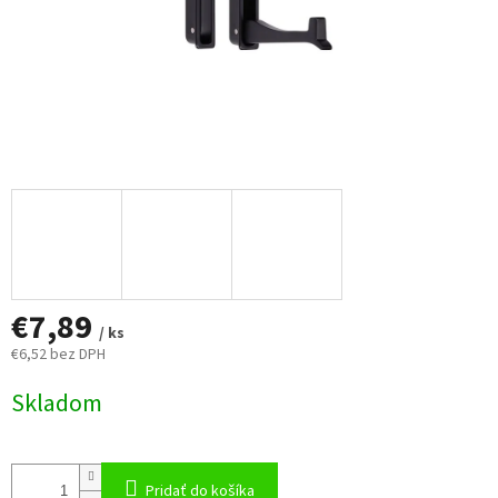
€7,89
/ ks
€6,52 bez DPH
Jednotková
Skladom
cena:
Pridať do košíka