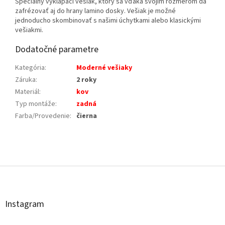
Špeciálny vyklápací vešiak, ktorý sa vďaka svojim rozmerom dá
zafrézovať aj do hrany lamino dosky. Vešiak je možné
jednoducho skombinovať s našimi úchytkami alebo klasickými
vešiakmi.
Dodatočné parametre
Kategória
:
Moderné vešiaky
Záruka
:
2 roky
Materiál
:
kov
Typ montáže
:
zadná
Farba/Provedenie
:
čierna
Z
á
p
ä
t
Instagram
i
e