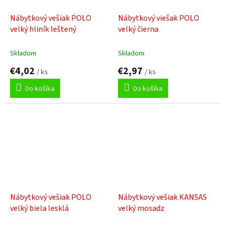
Nábytkový vešiak POLO
Nábytkový viešak POLO
velký hliník leštený
velký čierna
Skladom
Skladom
€4,02
€2,97
/ ks
/ ks
Do košíka
Do košíka
Nábytkový vešiak POLO
Nábytkový vešiak KANSAS
velký biela lesklá
velký mosadz