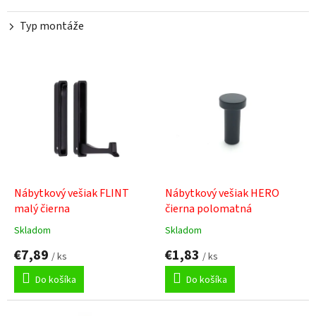
Typ montáže
V
ý
p
i
s
p
r
o
d
Nábytkový vešiak FLINT
Nábytkový vešiak HERO
u
malý čierna
čierna polomatná
k
Skladom
Skladom
Priemerné
Priemerné
t
hodnotenie
hodnotenie
€7,89
€1,83
o
/ ks
/ ks
produktu
produktu
v
je
je
Do košíka
Do košíka
3,0
5,0
z
z
5
5