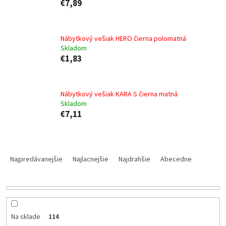
€7,89
Nábytkový vešiak HERO čierna polomatná
Skladom
€1,83
Nábytkový vešiak KARA S čierna matná
Skladom
€7,11
R
a
Najpredávanejšie
Najlacnejšie
Najdrahšie
Abecedne
d
e
n
i
e
Na sklade
114
p