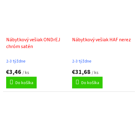
Nábytkový vešiak ONDrEJ
Nábytkový vešiak HAF nerez
chróm satén
2-3 týždne
2-3 týždne
€3,46
€31,68
/ ks
/ ks
Do košíka
Do košíka