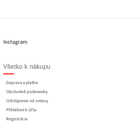
v
a
a
c
Z
n
i
á
i
e
e
p
p
ä
r
t
v
Instagram
i
k
y
e
v
ý
Všetko k nákupu
p
i
s
Doprava a platba
u
Obchodné podmienky
Odstúpenie od zmluvy
Přihlášení k účtu
Registrácia