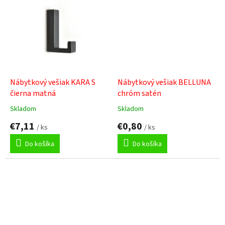
hviezdičiek.
hviezdičiek.
Nábytkový vešiak KARA S
Nábytkový vešiak BELLUNA
čierna matná
chróm satén
Skladom
Skladom
Priemerné
Priemerné
hodnotenie
hodnotenie
€7,11
€0,80
/ ks
/ ks
produktu
produktu
je
je
Do košíka
Do košíka
5,0
5,0
z
z
5
5
hviezdičiek.
hviezdičiek.