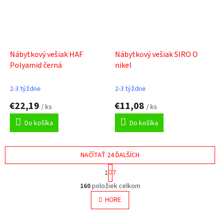
Nábytkový vešiak HAF
Nábytkový vešiak SIRO O
Polyamid černá
nikel
2-3 týždne
2-3 týždne
€22,19
€11,08
/ ks
/ ks
Do košíka
Do košíka
NAČÍTAŤ 24 ĎALŠÍCH
S
1
7
t
O
r
160
položiek celkom
v
á
l
HORE
n
á
k
o
d