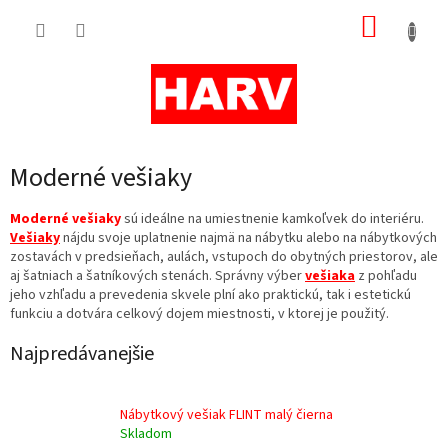
Prejsť
NÁKUP
na
obsah
KOŠÍK
Moderné vešiaky
Moderné vešiaky
sú ideálne na umiestnenie kamkoľvek do interiéru.
Vešiaky
nájdu svoje uplatnenie najmä na nábytku alebo na nábytkových
zostavách v predsieňach, aulách, vstupoch do obytných priestorov, ale
aj šatniach a šatníkových stenách. Správny výber
vešiaka
z pohľadu
jeho vzhľadu a prevedenia skvele plní ako praktickú, tak i estetickú
funkciu a dotvára celkový dojem miestnosti, v ktorej je použitý.
Najpredávanejšie
Nábytkový vešiak FLINT malý čierna
Skladom