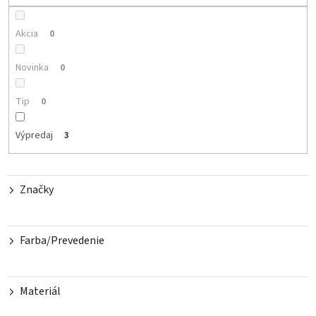
r
o
Akcia
0
d
u
Novinka
0
k
t
Tip
0
o
v
Výpredaj
3
Značky
Farba/Prevedenie
Materiál