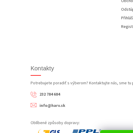
Obcho
Odstúp
Přihláš
Regist
Kontakty
Potrebujete poradiť s výberom? Kontaktujte nás, sme tu 
232 784 684
info@harv.sk
Oblíbené způsoby dopravy: