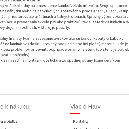
tkový vešiak AYA čierny
vý vešiak vhodný na umiestnenie kamkoľvek do interiéru. Svoje uplatnenie
ä na nábytku alebo na nábytkových zostavách v predsienach, aulách, vstu
ných priestorov, ale aj šatniach a šatných stenách. Správny výber vešiaka 
vzhľadu a prevedenia skvele plní ako praktickú, tak aj estetickú funkciu a 
vý dojem miestnosti, v ktorej je použitý.
inálny hranatý tvar na zavesenie zvrškov ako sú bundy, kabáty či kabelky
áž na laminátovú dosku, drevený podklad alebo iný plošný materiál, kde j
ak bez problémov pripevniť, poprípade priamo na stenu (do steny je potre
alovať hmoždinky)
ak sa nasadí na montážnu doštičku a zo spodnej strany fixuje červíkom
o k nákupu
Viac o Harv
a a platba
Kontakty