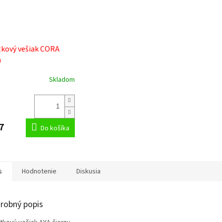
kový vešiak CORA
a
Skladom
7
Do košíka
s
Hodnotenie
Diskusia
robný popis