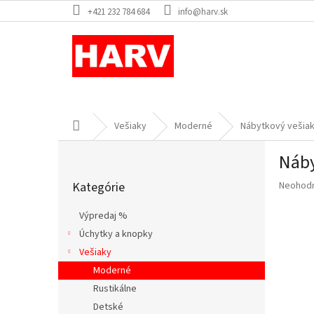
Prejsť
+421 232 784 684
info@harv.sk
na
obsah
Domov
Vešiaky
Moderné
Nábytkový vešiak
B
Náby
o
Preskočiť
č
Priemer
Kategórie
Neohod
kategórie
n
hodnote
ý
produkt
Výpredaj %
p
je
Úchytky a knopky
a
0,0
z
Vešiaky
n
5
e
Moderné
hviezdič
l
Rustikálne
Detské