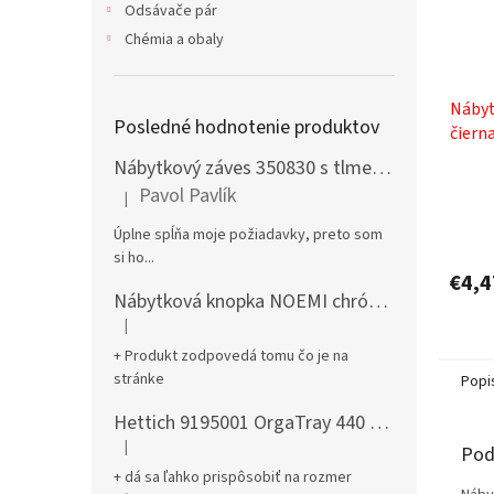
Odsávače pár
Chémia a obaly
Nábyt
Posledné hodnotenie produktov
čiern
Nábytkový záves 350830 s tlmením naložený + podložka H0 na vrut
Pavol Pavlík
|
Hodnotenie produktu je 5 z 5 hviezdičiek.
Úplne spĺňa moje požiadavky, preto som
si ho...
€4,4
Nábytková knopka NOEMI chróm satén
|
Hodnotenie produktu je 5 z 5 hviezdičiek.
+ Produkt zodpovedá tomu čo je na
stránke
Popi
Hettich 9195001 OrgaTray 440 701-800/441-520 mm antracit
|
Pod
Hodnotenie produktu je 5 z 5 hviezdičiek.
+ dá sa ľahko prispôsobiť na rozmer