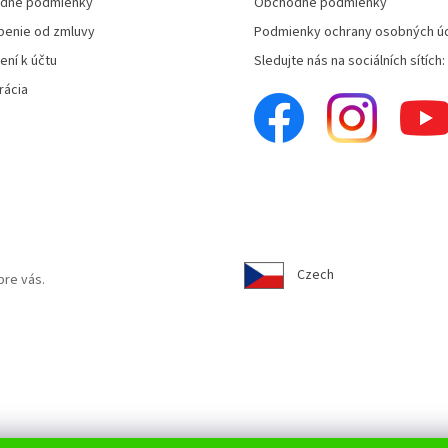
dné podmienky
Obchodné podmienky
enie od zmluvy
Podmienky ochrany osobných ú
ení k účtu
Sledujte nás na sociálních sítích:
rácia
Czech
pre vás.