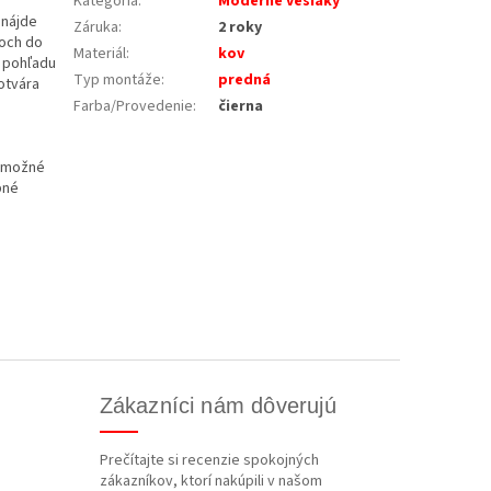
Kategória
:
Moderné vešiaky
 nájde
Záruka
:
2 roky
poch do
Materiál
:
kov
z pohľadu
Typ montáže
:
predná
dotvára
Farba/Provedenie
:
čierna
e možné
bné
Zákazníci nám dôverujú
Prečítajte si recenzie spokojných
zákazníkov, ktorí nakúpili v našom