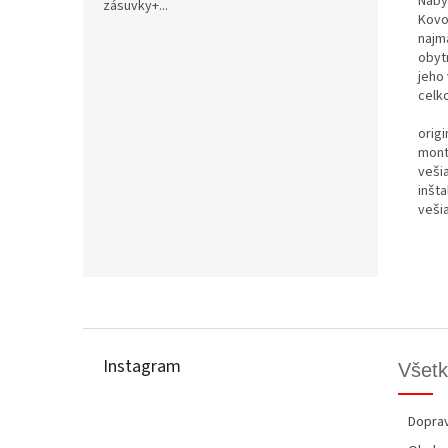
Náby
zásuvky+...
Kovo
najm
obyt
jeho 
celko
orig
mont
veši
inšt
veši
Z
á
p
Instagram
Všetk
ä
t
i
Doprav
e