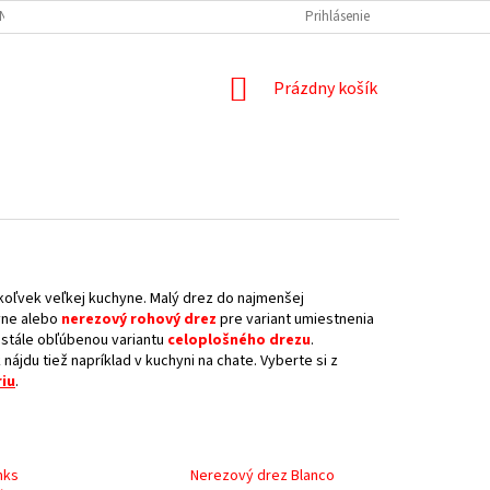
NÝCH ÚDAJOV
DOPRAVA A PLATBA
REKLAMÁCIA
Prihlásenie
ODSTÚPENIE
NÁKUPNÝ
Prázdny košík
KOŠÍK
koľvek veľkej kuchyne. Malý drez do najmenšej
yne alebo
nerezový rohový drez
pre variant umiestnenia
stále obľúbenou variantu
celoplošného drezu
.
ájdu tiež napríklad v kuchyni na chate. Vyberte si z
iu
.
nks
Nerezový drez Blanco