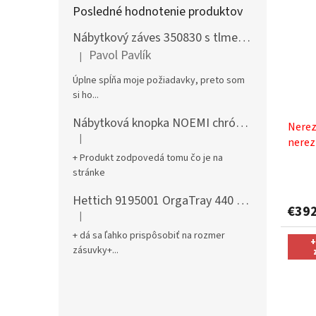
Posledné hodnotenie produktov
Nábytkový záves 350830 s tlmením naložený + podložka H0 na vrut
Pavol Pavlík
|
Hodnotenie produktu je 5 z 5 hviezdičiek.
Úplne spĺňa moje požiadavky, preto som
si ho...
Nábytková knopka NOEMI chróm satén
Nerez
|
nerez
Hodnotenie produktu je 5 z 5 hviezdičiek.
Sinks 
+ Produkt zodpovedá tomu čo je na
stránke
Hettich 9195001 OrgaTray 440 701-800/441-520 mm antracit
€39
|
Hodnotenie produktu je 5 z 5 hviezdičiek.
+ dá sa ľahko prispôsobiť na rozmer
+
zásuvky+...