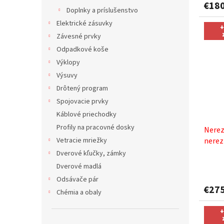
€18
Doplnky a príslušenstvo
Elektrické zásuvky
+
Závesné prvky
Odpadkové koše
Výklopy
Výsuvy
Drôtený program
Spojovacie prvky
Káblové priechodky
Profily na pracovné dosky
Nerez
Vetracie mriežky
nerez
pasta
Dverové kľučky, zámky
Dverové madlá
Odsávače pár
€27
Chémia a obaly
+