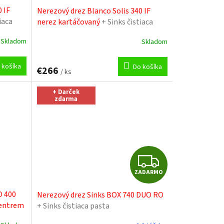
 IF
Nerezový drez Blanco Solis 340 IF
iaca
nerez kartáčovaný
+ Sinks čistiaca
pasta
Skladom
Skladom
 košíka
Do košíka
€266
/ ks
+ Darček
zdarma
Z
ZADARMO
A
O 400
Nerezový drez Sinks BOX 740 DUO RO
D
centrem
+ Sinks čistiaca pasta
A