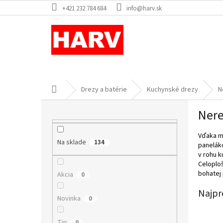
Prejsť
+421 232 784 684
info@harv.sk
na
obsah
Domov
Drezy a batérie
Kuchynské drezy
N
B
Nere
o
č
Vďaka m
n
Na sklade
134
panelák
ý
v rohu k
p
Celoploš
a
bohatej
Akcia
0
n
e
Najpr
Novinka
0
l
Tip
0