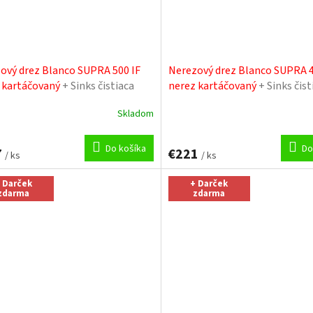
ový drez Blanco SUPRA 500 IF
Nerezový drez Blanco SUPRA 4
 kartáčovaný
+ Sinks čistiaca
nerez kartáčovaný
+ Sinks čist
pasta
Skladom
Do košíka
Do
7
€221
/ ks
/ ks
 Darček
+ Darček
zdarma
zdarma