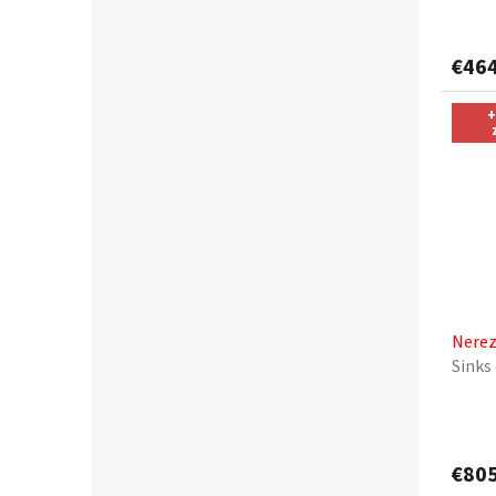
€46
+
Nerez
Sinks 
€80