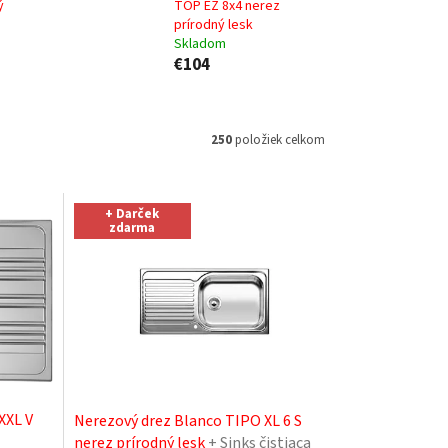
ý
TOP EZ 8x4 nerez
prírodný lesk
Skladom
€104
250
položiek celkom
+ Darček
zdarma
XXL V
Nerezový drez Blanco TIPO XL 6 S
nerez prírodný lesk
+ Sinks čistiaca