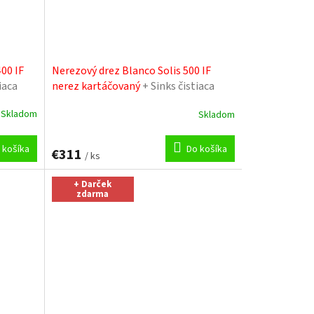
00 IF
Nerezový drez Blanco Solis 500 IF
iaca
nerez kartáčovaný
+ Sinks čistiaca
pasta
Skladom
Skladom
 košíka
Do košíka
€311
/ ks
+ Darček
zdarma