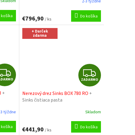
Skladom
2-3 týždne
R
 košíka
Do košíka
€796,90
/ ks
M
+ Darček
O
zdarma
Z
Z
ADARMO
ZADARMO
A
A
I
+
Nerezový drez Sinks BOX 780 RO
+
D
D
Sinks čistiaca pasta
A
A
-3 týždne
Skladom
R
R
 košíka
Do košíka
€441,90
/ ks