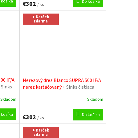
 košíka
Do košíka
€302
/ ks
+ Darček
zdarma
00 IF/A
Nerezový drez Blanco SUPRA 500 IF/A
 Sinks
nerez kartáčovaný
+ Sinks čistiaca
pasta
Skladom
Skladom
 košíka
Do košíka
€302
/ ks
+ Darček
zdarma