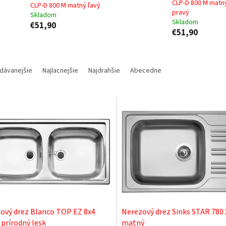
CLP-D 800 M matn
CLP-D 800 M matný ľavý
pravý
Skladom
Skladom
€51,90
€51,90
dávanejšie
Najlacnejšie
Najdrahšie
Abecedne
ový drez Blanco TOP EZ 8x4
Nerezový drez Sinks STAR 780 
 prírodný lesk
matný