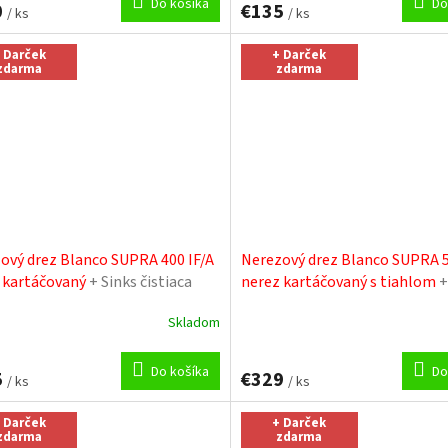
Do košíka
Do
0
€135
/ ks
/ ks
 Darček
+ Darček
zdarma
zdarma
ový drez Blanco SUPRA 400 IF/A
Nerezový drez Blanco SUPRA 5
 kartáčovaný
+ Sinks čistiaca
nerez kartáčovaný s tiahlom
+
čistiaca pasta
Skladom
Do košíka
Do
5
€329
/ ks
/ ks
 Darček
+ Darček
zdarma
zdarma