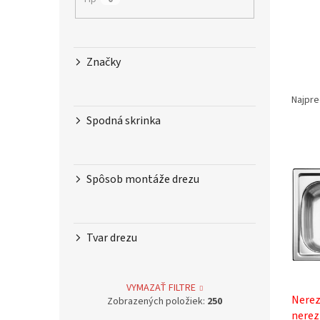
Značky
R
a
Najpre
d
Spodná skrinka
e
V
n
ý
i
p
e
Spôsob montáže drezu
i
p
s
r
p
o
r
Tvar drezu
d
o
u
d
k
u
t
VYMAZAŤ FILTRE
Nerez
k
o
Zobrazených položiek:
250
nerez
t
v