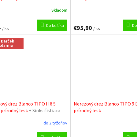
Skladom
Priemerné
hodnotenie
produktu
Do košíka
Do
4
€95,90
/ ks
je
/ ks
5,0
z
 Darček
zdarma
5
hviezdičiek.
ový drez Blanco TIPO II 6 S
Nerezový drez Blanco TIPO 9 
 prírodný lesk
+ Sinks čistiaca
prírodný lesk
do 2 týždňov