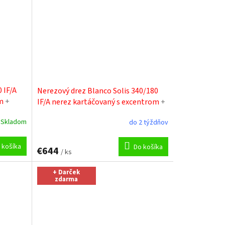
 IF/A
Nerezový drez Blanco Solis 340/180
om
+
IF/A nerez kartáčovaný s excentrom
+
Sinks čistiaca pasta
Skladom
do 2 týždňov
 košíka
Do košíka
€644
/ ks
+ Darček
zdarma