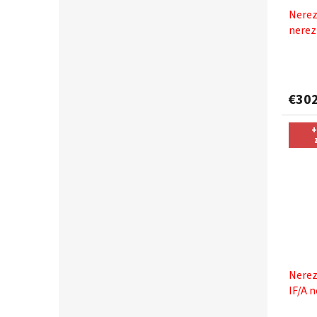
Nerez
nerez
pasta
€30
+
Nerez
IF/A 
+ Sink