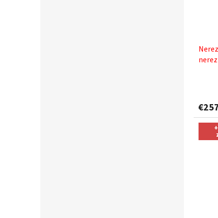
Nerez
nerez
pasta
€25
+