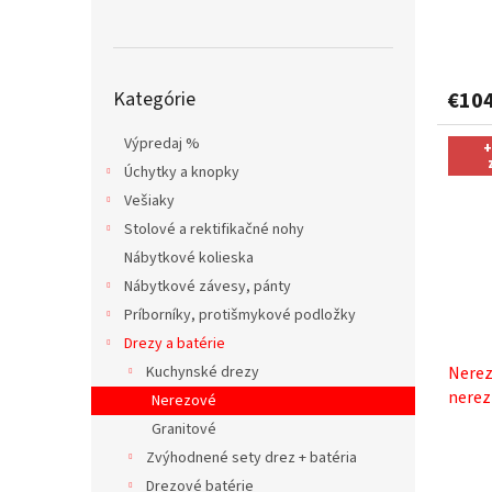
o
v
Preskočiť
Kategórie
€10
kategórie
Výpredaj %
+
Úchytky a knopky
Vešiaky
Stolové a rektifikačné nohy
Nábytkové kolieska
Nábytkové závesy, pánty
Príborníky, protišmykové podložky
Drezy a batérie
Kuchynské drezy
Nerez
nerez
Nerezové
pasta
Granitové
Zvýhodnené sety drez + batéria
Drezové batérie