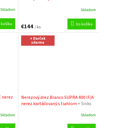
pasta
Skladom
Skladom
 košíka
Do košíka
€144
/ ks
+ Darček
zdarma
E nerez
Nerezový drez Blanco SUPRA 400 IF/A
nerez kartáčovaný s tiahlom
+ Sinks
čistiaca pasta
Skladom
Skladom