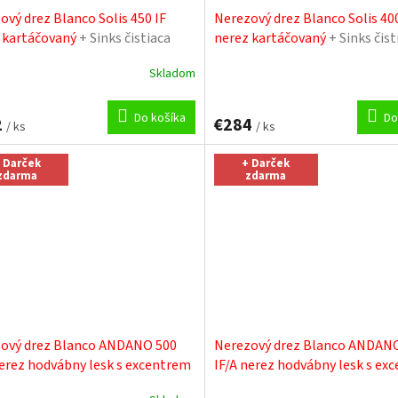
ový drez Blanco Solis 450 IF
Nerezový drez Blanco Solis 400
 kartáčovaný
+ Sinks čistiaca
nerez kartáčovaný
+ Sinks čist
pasta
Skladom
Do košíka
Do
2
€284
/ ks
/ ks
 Darček
+ Darček
zdarma
zdarma
ový drez Blanco ANDANO 500
Nerezový drez Blanco ANDAN
nerez hodvábny lesk s excentrem
IF/A nerez hodvábny lesk s ex
s čistiaca pasta
+ Sinks čistiaca pasta