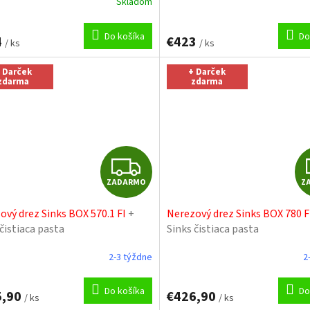
Skladom
Do košíka
Do
4
€423
/ ks
/ ks
 Darček
+ Darček
zdarma
zdarma
Z
ZADARMO
Z
A
ový drez Sinks BOX 570.1 FI
+
Nerezový drez Sinks BOX 780 F
D
čistiaca pasta
Sinks čistiaca pasta
A
2-3 týždne
2
R
Do košíka
Do
5,90
€426,90
/ ks
/ ks