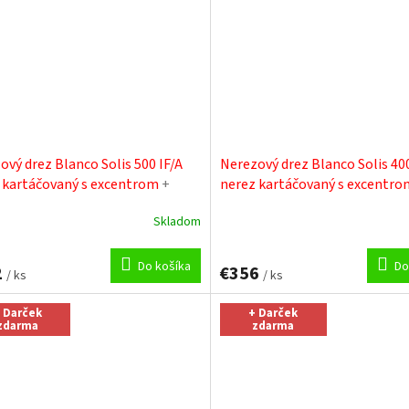
ový drez Blanco Solis 500 IF/A
Nerezový drez Blanco Solis 400
 kartáčovaný s excentrom
+
nerez kartáčovaný s excentr
čistiaca pasta
Sinks čistiaca pasta
Skladom
Do košíka
Do
2
€356
/ ks
/ ks
 Darček
+ Darček
zdarma
zdarma