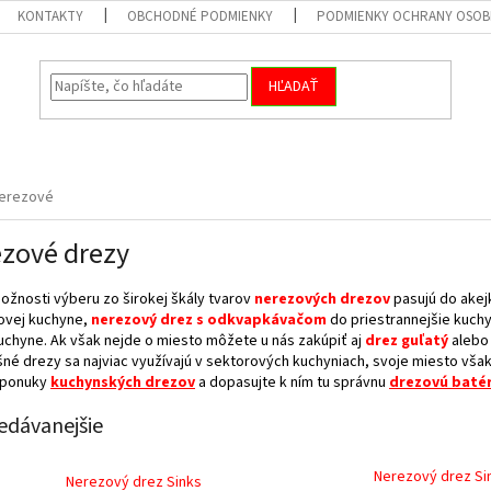
KONTAKTY
OBCHODNÉ PODMIENKY
PODMIENKY OCHRANY OSOB
HĽADAŤ
erezové
zové drezy
ožnosti výberu zo širokej škály tvarov
nerezových drezov
pasujú do akej
ovej kuchyne,
nerezový drez s odkvapkávačom
do priestrannejšie kuch
uchyne. Ak však nejde o miesto môžete u nás zakúpiť aj
drez guľatý
alebo 
né drezy sa najviac využívajú v sektorových kuchyniach, svoje miesto však n
 ponuky
kuchynských drezov
a dopasujte k ním tu správnu
drezovú
batér
edávanejšie
Nerezový drez Si
Nerezový drez Sinks