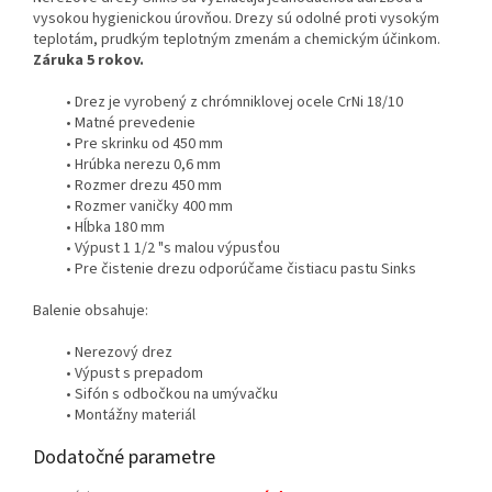
vysokou hygienickou úrovňou. Drezy sú odolné proti vysokým
teplotám, prudkým teplotným zmenám a chemickým účinkom.
Záruka 5 rokov.
• Drez je vyrobený z chrómniklovej ocele CrNi 18/10
• Matné prevedenie
• Pre skrinku od 450 mm
• Hrúbka nerezu 0,6 mm
• Rozmer drezu 450 mm
• Rozmer vaničky 400 mm
• Hĺbka 180 mm
• Výpust 1 1/2 "s malou výpusťou
• Pre čistenie drezu odporúčame čistiacu pastu Sinks
Balenie obsahuje:
• Nerezový drez
• Výpust s prepadom
• Sifón s odbočkou na umývačku
• Montážny materiál
Dodatočné parametre