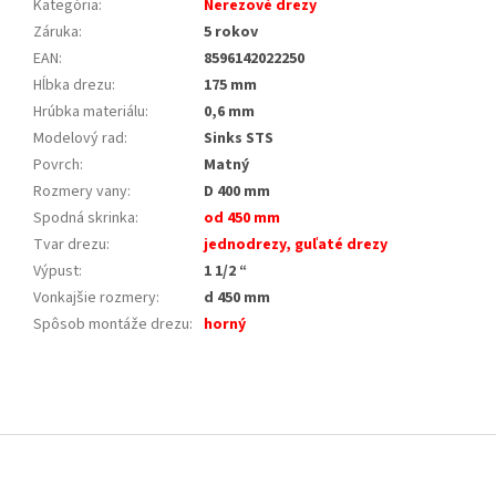
Kategória
:
Nerezové drezy
Záruka
:
5 rokov
EAN
:
8596142022250
Hĺbka drezu
:
175 mm
Hrúbka materiálu
:
0,6 mm
Modelový rad
:
Sinks STS
Povrch
:
Matný
Rozmery vany
:
D 400 mm
Spodná skrinka
:
od 450 mm
Tvar drezu
:
jednodrezy, guľaté drezy
Výpust
:
1 1/2 “
Vonkajšie rozmery
:
d 450 mm
Spôsob montáže drezu
:
horný
Z
á
p
ä