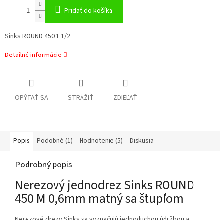
Pridať do košíka
Sinks ROUND 450 1 1/2
Detailné informácie
OPÝTAŤ SA
STRÁŽIŤ
ZDIEĽAŤ
Popis
Podobné (1)
Hodnotenie (5)
Diskusia
Podrobný popis
Nerezový jednodrez Sinks ROUND
450 M 0,6mm matný sa štupľom
Nerezové drezy Sinks sa vyznačujú jednoduchou údržbou a