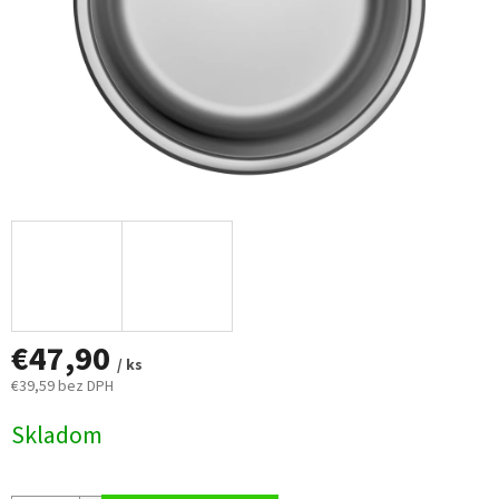
€47,90
/ ks
€39,59 bez DPH
Jednotková
Skladom
cena: