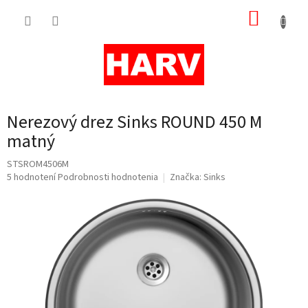
Prejsť
NÁKUP
na
obsah
KOŠÍK
Nerezový drez Sinks ROUND 450 M
matný
STSROM4506M
Priemerné
5 hodnotení
Podrobnosti hodnotenia
Značka:
Sinks
hodnotenie
produktu
je
4,8
z
5
hviezdičiek.