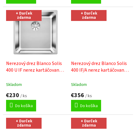
+ Darček
+ Darček
zdarma
zdarma
Nerezový drez Blanco Solis
Nerezový drez Blanco Solis
400 U IF nerez kartáčovaný
+
400 IF/A nerez kartáčovaný s
Sinks čistiaca pasta
excentrom
+ Sinks čistiaca
pasta
Skladom
Skladom
€230
€356
/ ks
/ ks
Do košíka
Do košíka
+ Darček
+ Darček
zdarma
zdarma