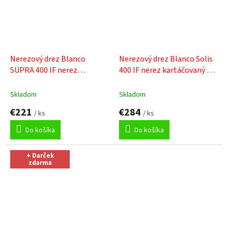
Nerezový drez Blanco
Nerezový drez Blanco Solis
SUPRA 400 IF nerez
400 IF nerez kartáčovaný
+
kartáčovaný
+ Sinks čistiaca
Sinks čistiaca pasta
pasta
Skladom
Skladom
€221
€284
/ ks
/ ks
Do košíka
Do košíka
+ Darček
zdarma