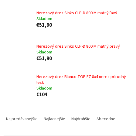
Nerezový drez Sinks CLP-D 800 M matný ľavý
Skladom
€51,90
Nerezový drez Sinks CLP-D 800 M matný pravý
Skladom
€51,90
Nerezový drez Blanco TOP EZ 8x4 nerez prírodný
lesk
Skladom
€104
R
a
Najpredávanejšie
Najlacnejšie
Najdrahšie
Abecedne
d
e