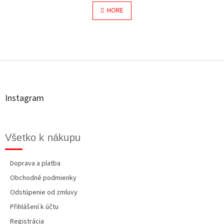
v
á
l
HORE
n
á
k
o
d
v
a
a
c
Z
n
i
á
i
e
e
p
p
ä
r
t
v
Instagram
i
k
y
e
v
ý
Všetko k nákupu
p
i
s
Doprava a platba
u
Obchodné podmienky
Odstúpenie od zmluvy
Přihlášení k účtu
Registrácia