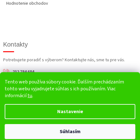
Hodnotenie obchodov
Kontakty
Potrebujete poradiť s výberom? Kontaktujte nás, sme tu pre vás.
232 784 684
Tento web používa súbory cookie. Ďalším prechádzaním
info@harv.sk
tohto webu vyjadrujete súhlas s ich používaním. Viac
informácií
tu
.
Nastavenie
Vytvoril Shoptet
Súhlasím
Copyright 2026
HARV.sk
. Všetky práva vyhradené.