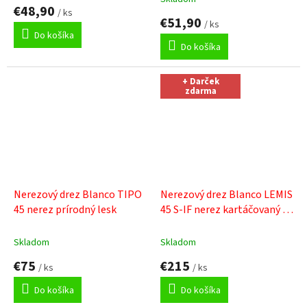
hodnotenie
€48,90
/ ks
produktu
€51,90
/ ks
je
Do košíka
5,0
Do košíka
z
5
hviezdičiek.
+ Darček
zdarma
Nerezový drez Blanco TIPO
Nerezový drez Blanco LEMIS
45 nerez prírodný lesk
45 S-IF nerez kartáčovaný s
excentrom
+ Sinks čistiaca
pasta
Skladom
Skladom
€75
€215
/ ks
/ ks
Do košíka
Do košíka