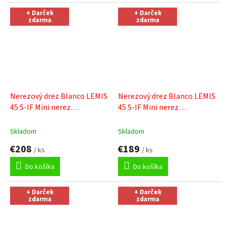
+ Darček
+ Darček
zdarma
zdarma
Nerezový drez Blanco LEMIS
Nerezový drez Blanco LEMIS
45 S-IF Mini nerez
45 S-IF Mini nerez
kartáčovaný s excentrom
+
kartáčovaný
+ Sinks čistiaca
Sinks čistiaca pasta
pasta
Skladom
Skladom
€208
€189
/ ks
/ ks
Do košíka
Do košíka
+ Darček
+ Darček
zdarma
zdarma