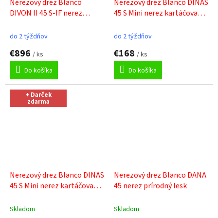
Nerezový drez Blanco
Nerezový drez Blanco DINAS
DIVON II 45 S-IF nerez
45 S Mini nerez kartáčovaný
hodvábny lesk drez vľavo
+
s excentrom
+ Sinks čistiaca
Sinks čistiaca pasta
pasta
do 2 týždňov
do 2 týždňov
€896
€168
/ ks
/ ks
Do košíka
Do košíka
+ Darček
zdarma
Nerezový drez Blanco DINAS
Nerezový drez Blanco DANA
45 S Mini nerez kartáčovaný
45 nerez prírodný lesk
+ Sinks čistiaca pasta
Skladom
Skladom