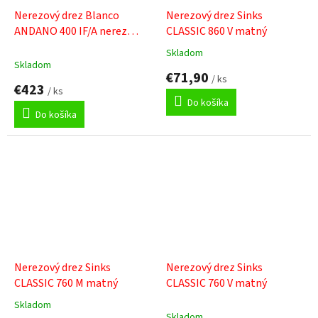
Nerezový drez Blanco
Nerezový drez Sinks
ANDANO 400 IF/A nerez
CLASSIC 860 V matný
hodvábny lesk s excentrem
Skladom
Priemerné
+ Sinks čistiaca pasta
Skladom
hodnotenie
€71,90
/ ks
produktu
€423
/ ks
je
Do košíka
5,0
Do košíka
z
5
hviezdičiek.
Nerezový drez Sinks
Nerezový drez Sinks
CLASSIC 760 M matný
CLASSIC 760 V matný
Skladom
Priemerné
Skladom