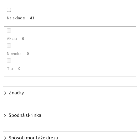
n
i
e
Na sklade
43
p
r
o
Akcia
0
d
u
Novinka
0
k
t
Tip
0
o
v
Značky
Spodná skrinka
Spôsob montáže drezu