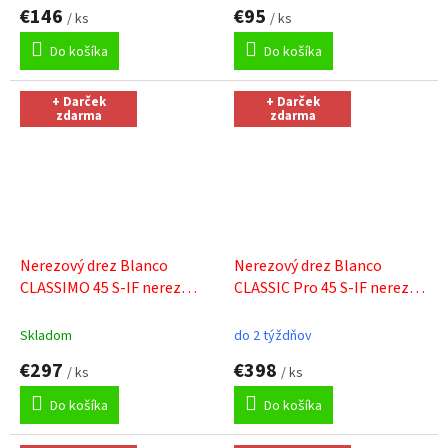
€146
€95
/ ks
/ ks
Do košíka
Do košíka
+ Darček
+ Darček
zdarma
zdarma
Nerezový drez Blanco
Nerezový drez Blanco
CLASSIMO 45 S-IF nerez
CLASSIC Pro 45 S-IF nerez
kartáčovaný
+ Sinks čistiaca
hedvábný lesk
+ Sinks
pasta
čistiaca pasta
Skladom
do 2 týždňov
€297
€398
/ ks
/ ks
Do košíka
Do košíka