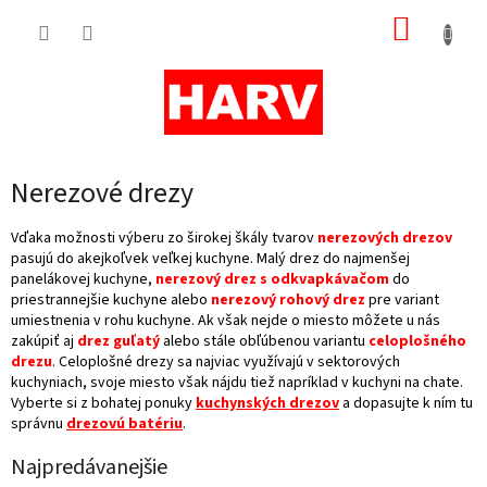
Prejsť
NÁKUP
na
obsah
KOŠÍK
Nerezové drezy
Vďaka možnosti výberu zo širokej škály tvarov
nerezových drezov
pasujú do akejkoľvek veľkej kuchyne. Malý drez do najmenšej
panelákovej kuchyne,
nerezový drez s odkvapkávačom
do
priestrannejšie kuchyne alebo
nerezový rohový drez
pre variant
umiestnenia v rohu kuchyne. Ak však nejde o miesto môžete u nás
zakúpiť aj
drez guľatý
alebo stále obľúbenou variantu
celoplošného
drezu
. Celoplošné drezy sa najviac využívajú v sektorových
kuchyniach, svoje miesto však nájdu tiež napríklad v kuchyni na chate.
Vyberte si z bohatej ponuky
kuchynských drezov
a dopasujte k ním tu
správnu
drezovú
batériu
.
Najpredávanejšie