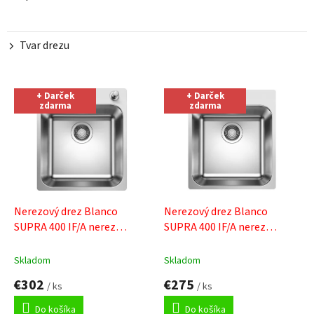
Tvar drezu
V
+ Darček
+ Darček
ý
zdarma
zdarma
p
i
s
p
r
o
d
Nerezový drez Blanco
Nerezový drez Blanco
u
SUPRA 400 IF/A nerez
SUPRA 400 IF/A nerez
k
kartáčovaný s tiahlom
+
kartáčovaný
+ Sinks čistiaca
t
Sinks čistiaca pasta
pasta
Skladom
Skladom
o
€302
€275
v
/ ks
/ ks
Do košíka
Do košíka