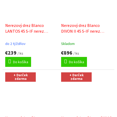
Nerezový drez Blanco
Nerezový drez Blanco
LANTOS 45 S-IF nerez
DIVON II 45 S-IF nerez
kartáčovaný s excentrom
+
hodvábny lesk drez vpravo
+
Sinks čistiaca pasta
Sinks čistiaca pasta
do 2 týždňov
Skladom
€239
€896
/ ks
/ ks
Do košíka
Do košíka
+ Darček
+ Darček
zdarma
zdarma