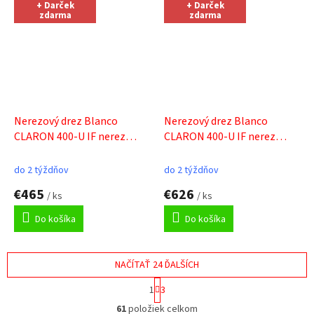
+ Darček
+ Darček
zdarma
zdarma
Nerezový drez Blanco
Nerezový drez Blanco
CLARON 400-U IF nerez
CLARON 400-U IF nerez
hodvábny lesk
+ Sinks
nerez durinox
+ Sinks
čistiaca pasta
čistiaca pasta
do 2 týždňov
do 2 týždňov
€465
€626
/ ks
/ ks
Do košíka
Do košíka
NAČÍTAŤ 24 ĎALŠÍCH
S
1
3
t
O
r
61
položiek celkom