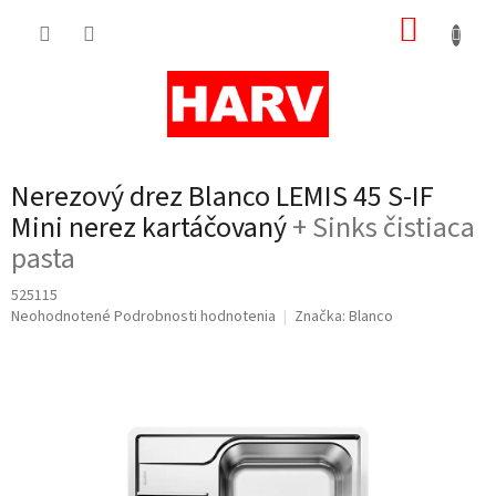
Prejsť
NÁKUP
na
obsah
KOŠÍK
Nerezový drez Blanco LEMIS 45 S-IF
Mini nerez kartáčovaný
+ Sinks čistiaca
pasta
525115
Priemerné
Neohodnotené
Podrobnosti hodnotenia
Značka:
Blanco
hodnotenie
produktu
je
0,0
z
5
hviezdičiek.