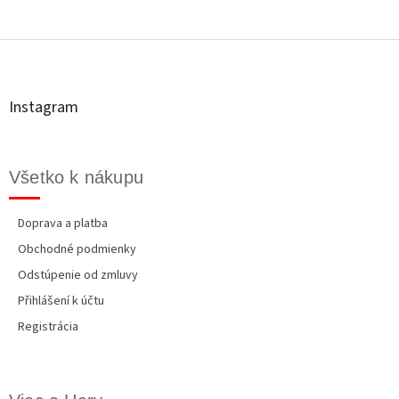
Z
á
p
ä
t
Instagram
i
e
Všetko k nákupu
Doprava a platba
Obchodné podmienky
Odstúpenie od zmluvy
Přihlášení k účtu
Registrácia