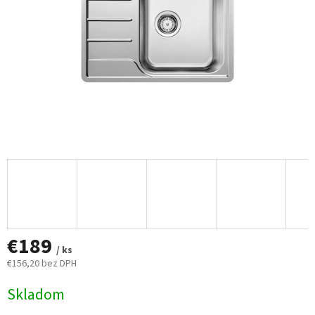
€189
/ ks
€156,20 bez DPH
Jednotková
Skladom
cena: