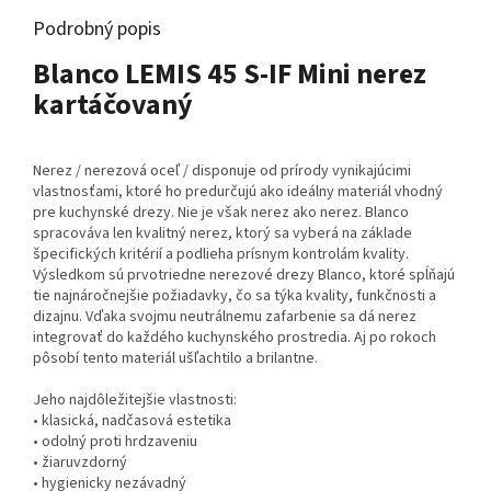
Podrobný popis
Blanco LEMIS 45 S-IF Mini nerez
kartáčovaný
Nerez / nerezová oceľ / disponuje od prírody vynikajúcimi
vlastnosťami, ktoré ho predurčujú ako ideálny materiál vhodný
pre kuchynské drezy. Nie je však nerez ako nerez. Blanco
spracováva len kvalitný nerez, ktorý sa vyberá na základe
špecifických kritérií a podlieha prísnym kontrolám kvality.
Výsledkom sú prvotriedne nerezové drezy Blanco, ktoré spĺňajú
tie najnáročnejšie požiadavky, čo sa týka kvality, funkčnosti a
dizajnu. Vďaka svojmu neutrálnemu zafarbenie sa dá nerez
integrovať do každého kuchynského prostredia. Aj po rokoch
pôsobí tento materiál ušľachtilo a brilantne.
Jeho najdôležitejšie vlastnosti:
• klasická, nadčasová estetika
• odolný proti hrdzaveniu
• žiaruvzdorný
• hygienicky nezávadný