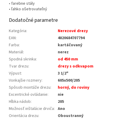
• farebne stály
• ľahko ošetrovateľný
Dodatočné parametre
Kategória
:
Nerezové drezy
EAN
:
4020684707794
Farba
:
kartáčovaný
Materiál
:
nerez
Spodná skrinka
:
od 450 mm
Tvar drezu
:
drezy s odkvapom
Výpust
:
3 1/2"
Vonkajšie rozmery
:
605x500/205
Spôsob montáže drezu
:
horný
,
do roviny
Excentrické ovládanie
:
nie
Hĺbka nádob
:
205
Možnosť inštalácie drviča
:
Ano
Orientácia drezu
:
Oboustranný