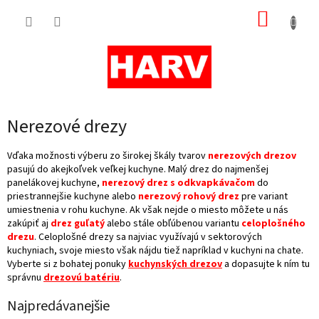
Prejsť
NÁKUP
na
obsah
KOŠÍK
Nerezové drezy
Vďaka možnosti výberu zo širokej škály tvarov
nerezových drezov
pasujú do akejkoľvek veľkej kuchyne. Malý drez do najmenšej
panelákovej kuchyne,
nerezový drez s odkvapkávačom
do
priestrannejšie kuchyne alebo
nerezový rohový drez
pre variant
umiestnenia v rohu kuchyne. Ak však nejde o miesto môžete u nás
zakúpiť aj
drez guľatý
alebo stále obľúbenou variantu
celoplošného
drezu
. Celoplošné drezy sa najviac využívajú v sektorových
kuchyniach, svoje miesto však nájdu tiež napríklad v kuchyni na chate.
Vyberte si z bohatej ponuky
kuchynských drezov
a dopasujte k ním tu
správnu
drezovú
batériu
.
Najpredávanejšie