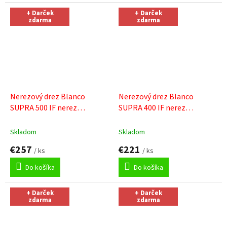
+ Darček
+ Darček
zdarma
zdarma
Nerezový drez Blanco
Nerezový drez Blanco
SUPRA 500 IF nerez
SUPRA 400 IF nerez
kartáčovaný
+ Sinks čistiaca
kartáčovaný
+ Sinks čistiaca
pasta
pasta
Skladom
Skladom
€257
€221
/ ks
/ ks
Do košíka
Do košíka
+ Darček
+ Darček
zdarma
zdarma