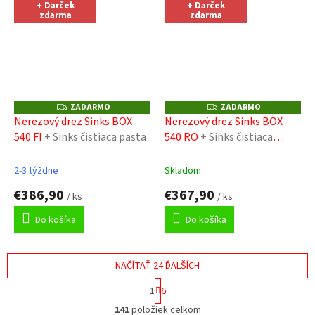
+ Darček
+ Darček
zdarma
zdarma
ZADARMO
ZADARMO
Z
Z
A
A
Nerezový drez Sinks BOX
Nerezový drez Sinks BOX
D
D
540 FI
+ Sinks čistiaca pasta
540 RO
+ Sinks čistiaca
A
A
R
R
pasta
M
M
O
O
2-3 týždne
Skladom
€386,90
€367,90
/ ks
/ ks
Do košíka
Do košíka
NAČÍTAŤ 24 ĎALŠÍCH
S
1
6
t
O
r
141
položiek celkom