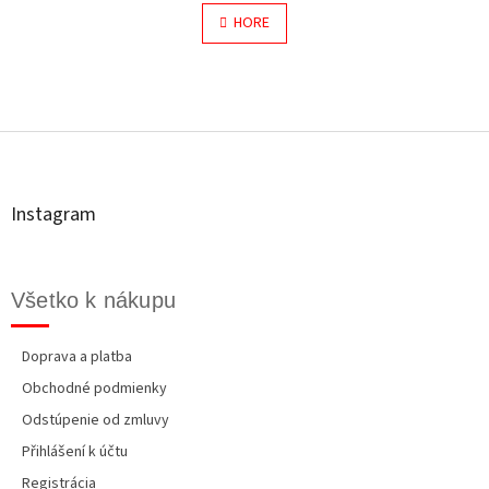
v
á
l
HORE
n
á
k
o
d
v
a
a
c
Z
n
i
á
i
e
e
p
p
ä
r
t
v
Instagram
i
k
y
e
v
ý
Všetko k nákupu
p
i
s
Doprava a platba
u
Obchodné podmienky
Odstúpenie od zmluvy
Přihlášení k účtu
Registrácia