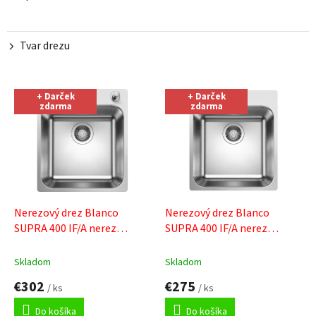
Tvar drezu
V
+ Darček
+ Darček
ý
zdarma
zdarma
p
i
s
p
r
o
d
Nerezový drez Blanco
Nerezový drez Blanco
u
SUPRA 400 IF/A nerez
SUPRA 400 IF/A nerez
k
kartáčovaný s tiahlom
+
kartáčovaný
+ Sinks čistiaca
t
Sinks čistiaca pasta
pasta
Skladom
Skladom
o
€302
€275
v
/ ks
/ ks
Do košíka
Do košíka