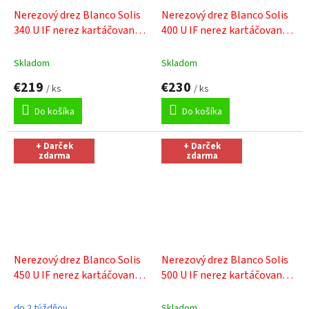
Nerezový drez Blanco Solis
Nerezový drez Blanco Solis
340 U IF nerez kartáčovaný
+
400 U IF nerez kartáčovaný
+
Sinks čistiaca pasta
Sinks čistiaca pasta
Skladom
Skladom
€219
€230
/ ks
/ ks
Do košíka
Do košíka
+ Darček
+ Darček
zdarma
zdarma
Nerezový drez Blanco Solis
Nerezový drez Blanco Solis
450 U IF nerez kartáčovaný
+
500 U IF nerez kartáčovaný
+
Sinks čistiaca pasta
Sinks čistiaca pasta
do 2 týždňov
Skladom