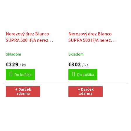
Nerezový drez Blanco
Nerezový drez Blanco
SUPRA 500 IF/A nerez
SUPRA 500 IF/A nerez
kartáčovaný s tiahlom
+
kartáčovaný
+ Sinks čistiaca
Sinks čistiaca pasta
pasta
Skladom
Skladom
€329
€302
/ ks
/ ks
Do košíka
Do košíka
+ Darček
+ Darček
zdarma
zdarma