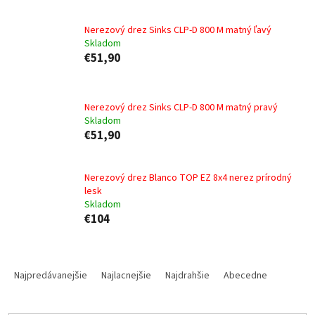
Nerezový drez Sinks CLP-D 800 M matný ľavý
Skladom
€51,90
Nerezový drez Sinks CLP-D 800 M matný pravý
Skladom
€51,90
Nerezový drez Blanco TOP EZ 8x4 nerez prírodný
lesk
Skladom
€104
R
a
Najpredávanejšie
Najlacnejšie
Najdrahšie
Abecedne
d
e