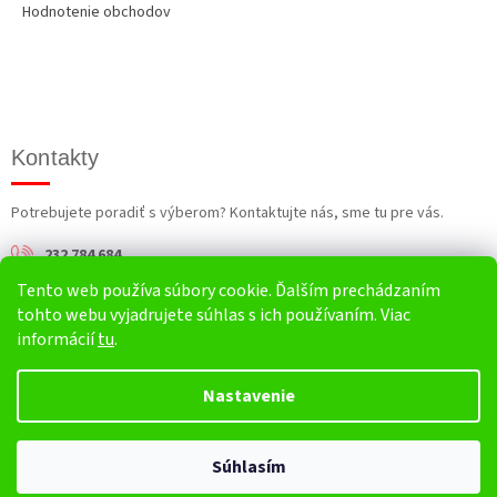
Hodnotenie obchodov
Kontakty
Potrebujete poradiť s výberom? Kontaktujte nás, sme tu pre vás.
232 784 684
Tento web používa súbory cookie. Ďalším prechádzaním
info@harv.sk
tohto webu vyjadrujete súhlas s ich používaním. Viac
informácií
tu
.
Nastavenie
Vytvoril Shoptet
Súhlasím
Copyright 2026
HARV.sk
. Všetky práva vyhradené.