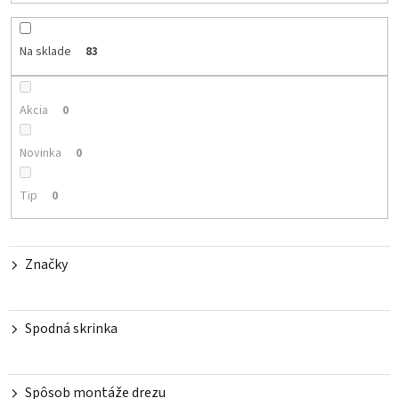
n
i
e
Na sklade
83
p
r
o
Akcia
0
d
u
Novinka
0
k
t
Tip
0
o
v
Značky
Spodná skrinka
Spôsob montáže drezu