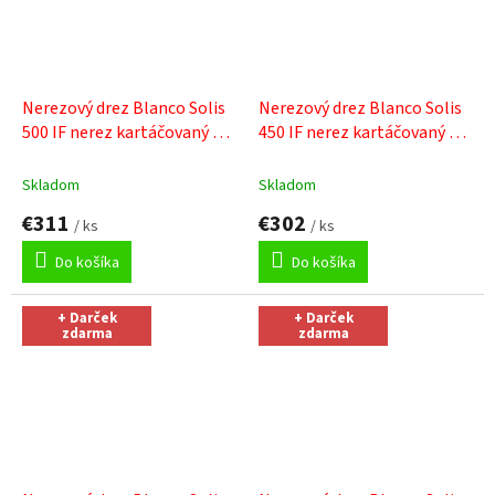
Nerezový drez Blanco Solis
Nerezový drez Blanco Solis
500 IF nerez kartáčovaný
+
450 IF nerez kartáčovaný
+
Sinks čistiaca pasta
Sinks čistiaca pasta
Skladom
Skladom
€311
€302
/ ks
/ ks
Do košíka
Do košíka
+ Darček
+ Darček
zdarma
zdarma