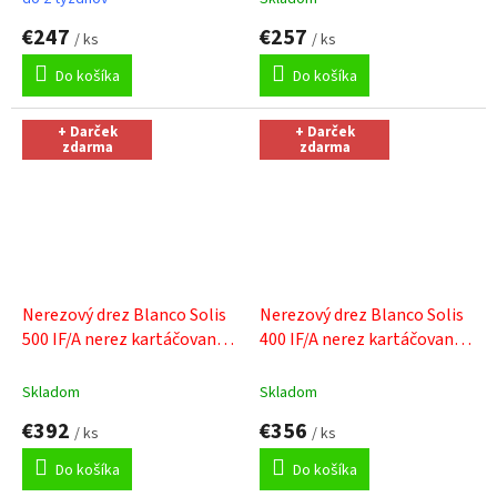
€247
€257
/ ks
/ ks
Do košíka
Do košíka
+ Darček
+ Darček
zdarma
zdarma
Nerezový drez Blanco Solis
Nerezový drez Blanco Solis
500 IF/A nerez kartáčovaný s
400 IF/A nerez kartáčovaný s
excentrom
+ Sinks čistiaca
excentrom
+ Sinks čistiaca
pasta
pasta
Skladom
Skladom
€392
€356
/ ks
/ ks
Do košíka
Do košíka