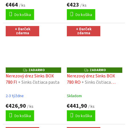
€464
€423
/ ks
/ ks
Do košíka
Do košíka
+ Darček
+ Darček
zdarma
zdarma
ZADARMO
ZADARMO
Z
Z
A
A
Nerezový drez Sinks BOX
Nerezový drez Sinks BOX
D
D
780 FI
+ Sinks čistiaca pasta
780 RO
+ Sinks čistiaca
A
A
R
R
pasta
M
M
O
O
2-3 týždne
Skladom
€426,90
€441,90
/ ks
/ ks
Do košíka
Do košíka