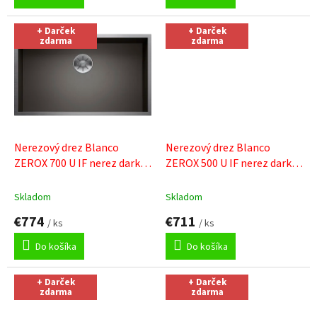
+ Darček
+ Darček
zdarma
zdarma
Nerezový drez Blanco
Nerezový drez Blanco
ZEROX 700 U IF nerez dark
ZEROX 500 U IF nerez dark
steel
+ Sinks čistiaca pasta
steel
+ Sinks čistiaca pasta
Skladom
Skladom
€774
€711
/ ks
/ ks
Do košíka
Do košíka
+ Darček
+ Darček
zdarma
zdarma