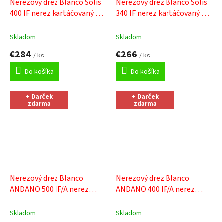
Nerezový drez Blanco Solis
Nerezový drez Blanco Solis
400 IF nerez kartáčovaný
+
340 IF nerez kartáčovaný
+
Sinks čistiaca pasta
Sinks čistiaca pasta
Skladom
Skladom
€284
€266
/ ks
/ ks
Do košíka
Do košíka
+ Darček
+ Darček
zdarma
zdarma
Nerezový drez Blanco
Nerezový drez Blanco
ANDANO 500 IF/A nerez
ANDANO 400 IF/A nerez
hodvábny lesk s excentrem
hodvábny lesk s excentrem
+ Sinks čistiaca pasta
+ Sinks čistiaca pasta
Skladom
Skladom