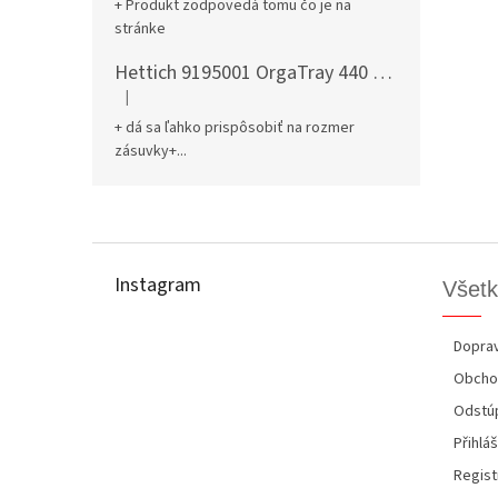
+ Produkt zodpovedá tomu čo je na
stránke
Hettich 9195001 OrgaTray 440 701-800/441-520 mm antracit
|
Hodnotenie produktu je 5 z 5 hviezdičiek.
+ dá sa ľahko prispôsobiť na rozmer
zásuvky+...
Z
á
p
Instagram
Všetk
ä
t
i
Doprav
e
Obcho
Odstúp
Přihláš
Regist