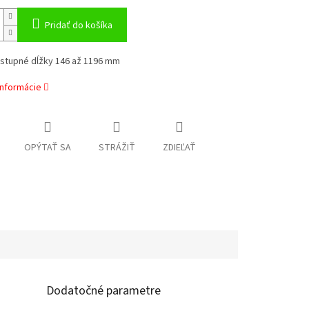
Pridať do košíka
stupné dĺžky 146 až 1196 mm
informácie
OPÝTAŤ SA
STRÁŽIŤ
ZDIEĽAŤ
Dodatočné parametre