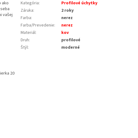
o ako
Kategória
:
Profilové úchytky
u seba
Záruka
:
2 roky
i vašej
Farba
:
nerez
Farba/Prevedenie
:
nerez
Materiál
:
kov
Druh
:
profilové
Štýl
:
moderné
vierka 20