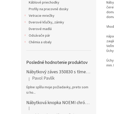
Náby
Káblové priechodky
čere
Profily na pracovné dosky
doma
Vetracie mriežky
domá
Dverové kľučky, zámky
Vhod
Dverové madlá
Odsávače pár
nápa
zauj
Chémia a obaly
Veľm
Úchy
Úchyt
Posledné hodnotenie produktov
mm. 
Nábytkový záves 350830 s tlmením naložený + podložka H0 na vrut
Pavol Pavlík
|
Hodnotenie produktu je 5 z 5 hviezdičiek.
Úplne spĺňa moje požiadavky, preto som
si ho...
Nábytková knopka NOEMI chróm satén
|
Hodnotenie produktu je 5 z 5 hviezdičiek.