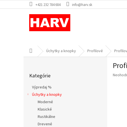
Prejsť
+421 232 784 684
info@harv.sk
na
obsah
Domov
Úchytky a knopky
Profilové
Profilo
B
Prof
o
Preskočiť
č
Priemer
Kategórie
Neohod
kategórie
n
hodnote
ý
produkt
Výpredaj %
p
je
Úchytky a knopky
a
0,0
z
Moderné
n
5
e
Klasické
hviezdič
l
Rustikálne
Drevené