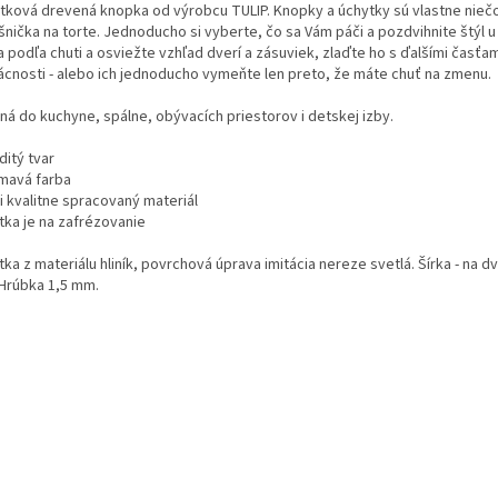
tková drevená knopka od výrobcu TULIP. Knopky a úchytky sú vlastne nieč
šnička na torte. Jednoducho si vyberte, čo sa Vám páči a pozdvihnite štýl 
 podľa chuti a osviežte vzhľad dverí a zásuviek, zlaďte ho s ďalšími časťam
cnosti - alebo ich jednoducho vymeňte len preto, že máte chuť na zmenu.
ná do kuchyne, spálne, obývacích priestorov i detskej izby.
ditý tvar
ímavá farba
i kvalitne spracovaný materiál
tka je na zafrézovanie
ka z materiálu hliník, povrchová úprava imitácia nereze svetlá. Šírka - na d
Hrúbka 1,5 mm.