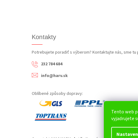
Kontakty
Potrebujete poradiť s výberom? Kontaktujte nás, sme tu 
232 784 684
info@harv.sk
Oblíbené způsoby dopravy:
Tento web p
vyjadrujete s
Nastaven