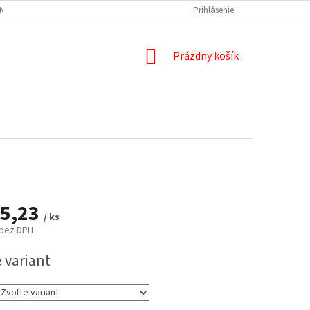
NÝCH ÚDAJOV
DOPRAVA A PLATBA
REKLAMÁCIA
Prihlásenie
ODSTÚPENIE
NÁKUPNÝ
Prázdny košík
KOŠÍK
5,23
/ ks
bez DPH
ová
 variant