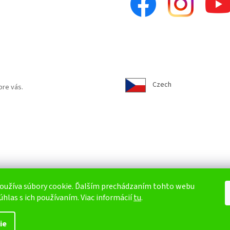
Czech
pre vás.
oužíva súbory cookie. Ďalším prechádzaním tohto webu
úhlas s ich používaním. Viac informácií
tu
.
ie