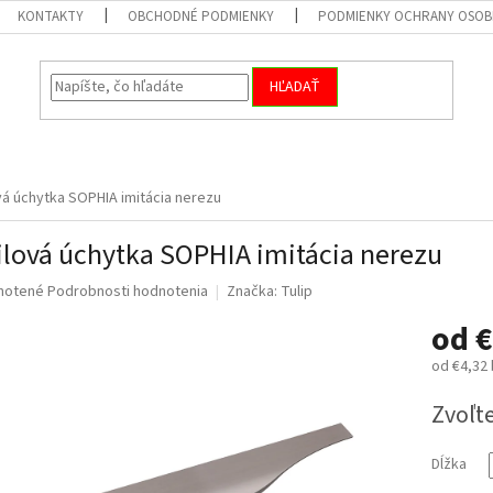
KONTAKTY
OBCHODNÉ PODMIENKY
PODMIENKY OCHRANY OSOB
HĽADAŤ
vá úchytka SOPHIA imitácia nerezu
ilová úchytka SOPHIA imitácia nerezu
né
notené
Podrobnosti hodnotenia
Značka:
Tulip
nie
od
€
u
od
€4,32
Jednotk
Zvoľte
cena:
iek.
Dĺžka