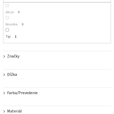
r
o
Akcia
0
d
u
Novinka
0
k
t
Tip
1
o
v
Značky
Dĺžka
Farba/Prevedenie
Materiál