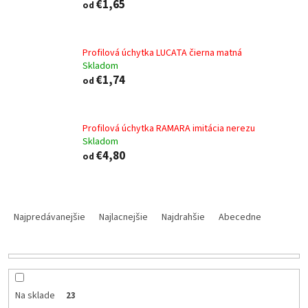
€1,65
od
Profilová úchytka LUCATA čierna matná
Skladom
€1,74
od
Profilová úchytka RAMARA imitácia nerezu
Skladom
€4,80
od
R
a
Najpredávanejšie
Najlacnejšie
Najdrahšie
Abecedne
d
e
n
i
e
Na sklade
23
p