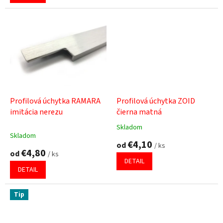
z
5
hviezdičiek.
Profilová úchytka RAMARA
Profilová úchytka ZOID
imitácia nerezu
čierna matná
Skladom
Priemerné
Skladom
hodnotenie
€4,10
od
/ ks
produktu
€4,80
od
/ ks
je
DETAIL
5,0
DETAIL
z
5
hviezdičiek.
Tip