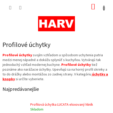
Prejsť
NÁKUP
na
obsah
KOŠÍK
Profilové úchytky
Profilové úchytky
svojím vzhľadom a spôsobom uchytenia patria
medzi menej nápadné a dokážu splynúť s kuchyňou. Vytvárajú tak
jednoduchý vzhľad modernej kuchyne.
Profilové úchytky
tiež
poznáme ako narážacie úchytky. Upevňujú sa na horný profil skrinky a
to do drážky alebo montážou zo zadnej strany. V kategóriu
úchytky a
knopky
si určíte vyberiete.
Najpredávanejšie
Profilová úchytka LUCATA eloxovaný hliník
Skladom