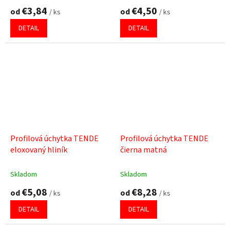
€3,84
€4,50
od
od
/ ks
/ ks
DETAIL
DETAIL
Profilová úchytka TENDE
Profilová úchytka TENDE
eloxovaný hliník
čierna matná
Skladom
Skladom
€5,08
€8,28
od
od
/ ks
/ ks
DETAIL
DETAIL