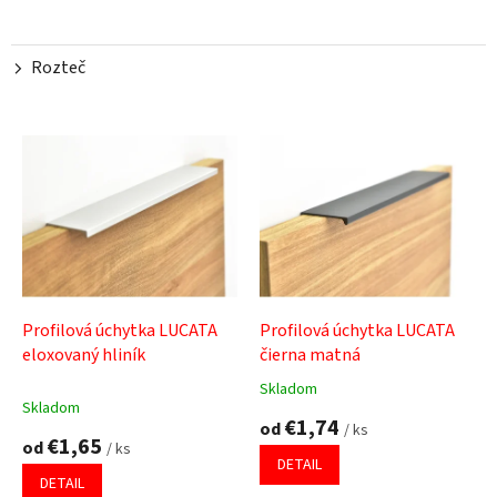
Rozteč
V
ý
p
i
s
p
r
o
d
Profilová úchytka LUCATA
Profilová úchytka LUCATA
u
eloxovaný hliník
čierna matná
k
Skladom
Priemerné
t
Skladom
hodnotenie
€1,74
o
od
/ ks
produktu
€1,65
od
v
/ ks
je
DETAIL
5,0
DETAIL