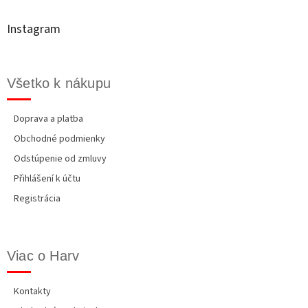
ä
i
t
e
Instagram
p
i
r
e
v
k
Všetko k nákupu
y
v
ý
Doprava a platba
p
Obchodné podmienky
i
s
Odstúpenie od zmluvy
u
Přihlášení k účtu
Registrácia
Viac o Harv
Kontakty