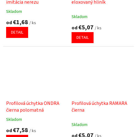
imitácia nerezu
eloxovaný hliník
Skladom
Priemerné
Skladom
hodnotenie
€1,68
od
/ ks
produktu
€5,07
od
/ ks
je
DETAIL
5,0
DETAIL
z
5
hviezdičiek.
Profilová úchytka ONDRA
Profilová úchytka RAMARA
čierna polomatná
čierna
Skladom
Priemerné
Skladom
hodnotenie
€7,58
od
/ ks
produktu
€5,07
od
/ ks