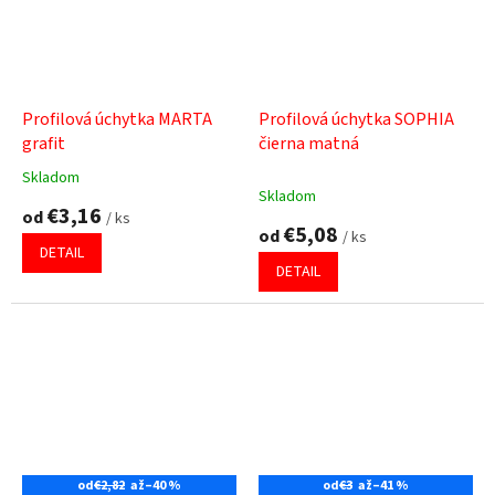
Profilová úchytka MARTA
Profilová úchytka SOPHIA
grafit
čierna matná
Skladom
Priemerné
Skladom
hodnotenie
€3,16
od
/ ks
produktu
€5,08
od
/ ks
je
DETAIL
5,0
DETAIL
z
5
hviezdičiek.
od
€2,82
až
–40 %
od
€3
až
–41 %