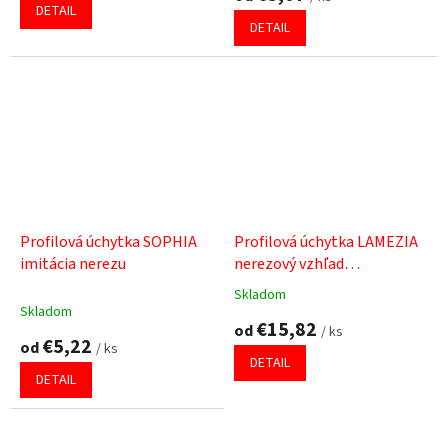
je
DETAIL
5,0
DETAIL
z
5
hviezdičiek.
Profilová úchytka SOPHIA
Profilová úchytka LAMEZIA
imitácia nerezu
nerezový vzhľad
kartáčovaný
Skladom
Priemerné
Skladom
hodnotenie
€15,82
od
/ ks
produktu
€5,22
od
/ ks
je
DETAIL
5,0
DETAIL
z
5
hviezdičiek.