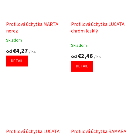
Profilová úchytka MARTA
Profilová úchytka LUCATA
nerez
chróm lesklý
Skladom
Priemerné
Skladom
hodnotenie
€4,27
od
/ ks
produktu
€2,46
od
/ ks
je
DETAIL
4,7
DETAIL
z
5
hviezdičiek.
Profilová úchytka LUCATA
Profilová úchytka RAMARA