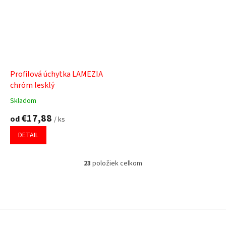
Profilová úchytka LAMEZIA
chróm lesklý
Skladom
Priemerné
hodnotenie
€17,88
od
/ ks
produktu
je
DETAIL
5,0
z
5
23
položiek celkom
O
hviezdičiek.
v
l
á
Z
d
á
a
p
c