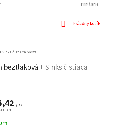
NÝCH ÚDAJOV
DOPRAVA A PLATBA
REKLAMÁCIA
Prihlásenie
ODSTÚPENIE
NÁKUPNÝ
Prázdny košík
KOŠÍK
+ Sinks čistiaca pasta
m beztlaková
+ Sinks čistiaca
5,42
/ ks
bez DPH
ová
dom