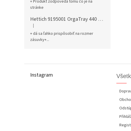
+ Produkt zodpovedá tomu čo je na
stránke
Hettich 9195001 OrgaTray 440 701-800/441-520 mm antracit
|
Hodnotenie produktu je 5 z 5 hviezdičiek.
+ dá sa ľahko prispôsobiť na rozmer
zásuvky+...
Z
á
p
Instagram
Všetk
ä
t
i
Doprav
e
Obcho
Odstúp
Přihláš
Regist