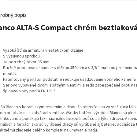
robný popis
anco ALTA-S Compact chróm beztlakov
Vysoká štíhla armatúra v estetickom dizajne
S výsuvnou sprchou
Je potrebný otvor 35 mm
Pružné pripojovacie hadice s dĺžkou 450 mm a s 3/8 '' maticou pre mimor
montáž
Patentovaný perlátor podstatne redukuje usadzovanie vodného kameňa
Sériovo vybavené dvomi spätnými ventilmi a teda zabezpečené proti nas
špinavej vody podľa EN 1717
uša Blanco s keramickým tesnením a dlhou životnosťou sa vyznačujúca ľah
om pri otváraní a zatváraní ventilov. Všetky batérie výrobca Blanco sú pln
rtifikované a ponúkajú tak maximálnu bezpečnosť čo sa týka zdravia. V rov
riáloch a farbách ako sú vyrábané drezy sú vyrábané aj batérie, dochádza 
ektnému zladenie celého kompletu na umývanie riadu.