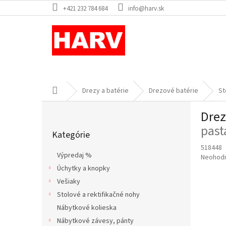
Prejsť
+421 232 784 684
info@harv.sk
na
obsah
Domov
Drezy a batérie
Drezové batérie
St
B
Drez
o
Preskočiť
č
past
Kategórie
kategórie
n
518448
ý
Výpredaj %
Priemer
Neohod
p
hodnote
Úchytky a knopky
a
produkt
Vešiaky
n
je
e
Stolové a rektifikačné nohy
0,0
l
z
Nábytkové kolieska
5
Nábytkové závesy, pánty
hviezdič