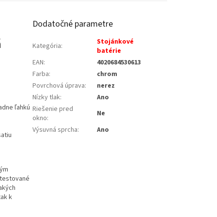
Dodatočné parametre
á
Stojánkové
Kategória
:
batérie
EAN
:
4020684530613
Farba
:
chrom
Povrchová úprava
:
nerez
Nízky tlak
:
Ano
iadne ľahkú
Riešenie pred
Ne
okno
:
Výsuvná sprcha
:
Ano
atiu
kým
e testované
nakých
tak k