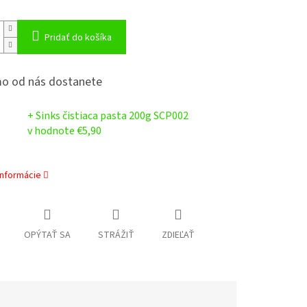
Pridať do košíka
o od nás dostanete
+ Sinks čistiaca pasta 200g SCP002
v hodnote €5,90
informácie
OPÝTAŤ SA
STRÁŽIŤ
ZDIEĽAŤ