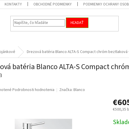
KONTAKTY
OBCHODNÉ PODMIENKY
PODMIENKY OCHRANY OSOB
HĽADAŤ
ojánkové
Drezová batéria Blanco ALTA-S Compact chróm beztlaková
ová batéria Blanco ALTA-S Compact chró
a
né
notené
Podrobnosti hodnotenia
Značka:
Blanco
nie
€60
u
€500,35 
Jednotk
Skla
cena:
iek.