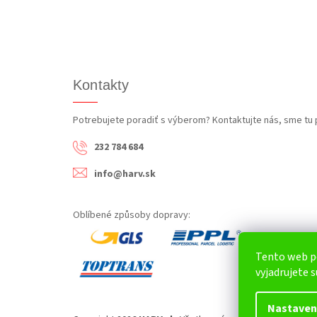
Kontakty
Potrebujete poradiť s výberom? Kontaktujte nás, sme tu 
232 784 684
info@harv.sk
Oblíbené způsoby dopravy:
Tento web p
vyjadrujete s
Nastaven