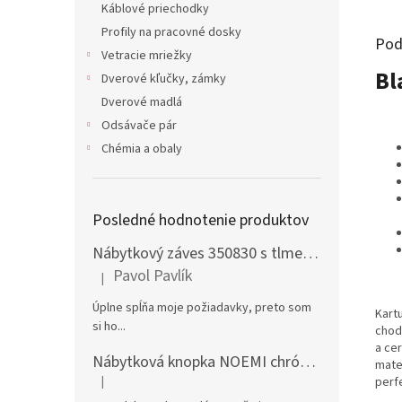
Káblové priechodky
Profily na pracovné dosky
Pod
Vetracie mriežky
Bl
Dverové kľučky, zámky
Dverové madlá
Odsávače pár
Chémia a obaly
Posledné hodnotenie produktov
Nábytkový záves 350830 s tlmením naložený + podložka H0 na vrut
Pavol Pavlík
|
Hodnotenie produktu je 5 z 5 hviezdičiek.
Úplne spĺňa moje požiadavky, preto som
Kart
si ho...
chod
a ce
Nábytková knopka NOEMI chróm satén
mate
|
perf
Hodnotenie produktu je 5 z 5 hviezdičiek.