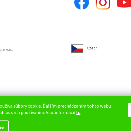
Czech
pre vás.
oužíva súbory cookie. Ďalším prechádzaním tohto webu
úhlas s ich používaním. Viac informácií
tu
.
ie