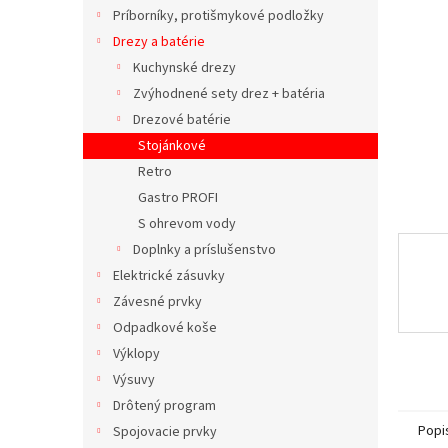
Príborníky, protišmykové podložky
Drezy a batérie
Kuchynské drezy
Zvýhodnené sety drez + batéria
Drezové batérie
Stojánkové
Retro
Gastro PROFI
S ohrevom vody
Doplnky a príslušenstvo
Elektrické zásuvky
Závesné prvky
Odpadkové koše
Výklopy
Výsuvy
Drôtený program
Popi
Spojovacie prvky