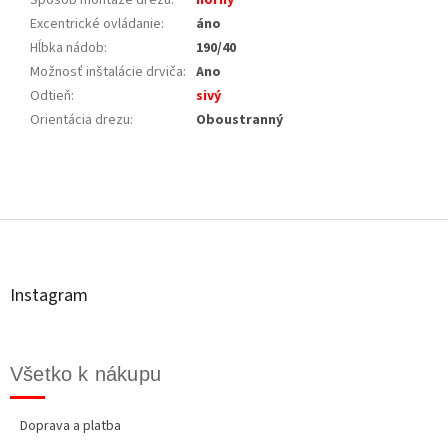
Excentrické ovládanie
:
áno
Hĺbka nádob
:
190/40
Možnosť inštalácie drviča
:
Ano
Odtieň
:
sivý
Orientácia drezu
:
Oboustranný
Z
á
p
ä
t
Instagram
i
e
Všetko k nákupu
Doprava a platba