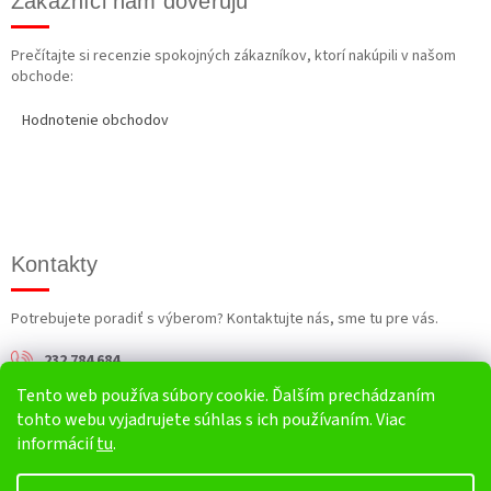
Zákazníci nám dôverujú
Prečítajte si recenzie spokojných zákazníkov, ktorí nakúpili v našom
obchode:
Hodnotenie obchodov
Kontakty
Potrebujete poradiť s výberom? Kontaktujte nás, sme tu pre vás.
232 784 684
Tento web používa súbory cookie. Ďalším prechádzaním
info@harv.sk
tohto webu vyjadrujete súhlas s ich používaním. Viac
informácií
tu
.