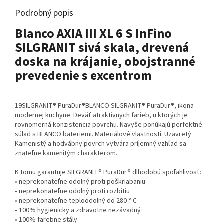
Podrobný popis
Blanco AXIA III XL 6 S InFino
SILGRANIT sivá skala, drevená
doska na krájanie, obojstranné
prevedenie s excentrom
19SILGRANIT® PuraDur®BLANCO SILGRANIT® PuraDur®, ikona
modernej kuchyne. Deväť atraktívnych farieb, u ktorých je
rovnomerná konzistencia povrchu. Navyše ponúkajú perfektné
súlad s BLANCO bateriemi. Materiálové vlastnosti: Uzavretý
Kamenistý a hodvábny povrch vytvára príjemný vzhľad sa
znateľne kamenitým charakterom.
K tomu garantuje SILGRANIT® PuraDur® dlhodobú spoľahlivosť:
• neprekonateľne odolný proti poškriabaniu
• neprekonateľne odolný proti rozbitiu
• neprekonateľne teploodolný do 280 ° C
• 100% hygienicky a zdravotne nezávadný
• 100% farebne stály