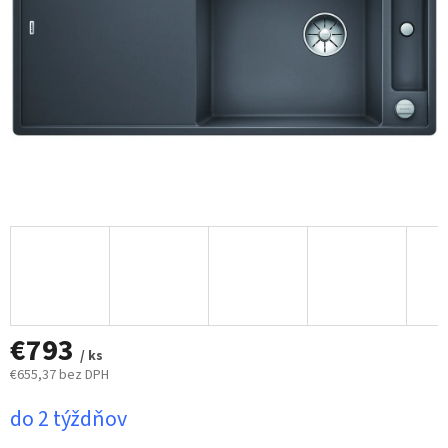
€793
/ ks
€655,37 bez DPH
Jednotková
do 2 týždňov
cena: