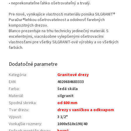
• neprekonateľne ľahko ošetrovateľný a trvalý.
Pre nové, vynikajúce vlastnosti materiálu ponúka SILGRANIT®
PuraDur®lehkou ošetrovatelnost a odolnosť farebných
kompozitných drezov.
Blanco prezentuje na trhu technicky jedinečný materiál. S
excelentnými, viacnásobne vylepšenými ošetrovacími
vlastnosťami pre všetky SILGRANIT-ové výrobky a vo všetkých
farbách.
Dodatočné parametre
Kategória
:
Granitové drezy
EAN
:
4020684683333
Farba
:
šedá skála
Materiál
:
silgranit
Spodná skrinka
:
od 600 mm
Tvar drezu
:
drezy s vaničkou a odkvapom
Výpust
:
3 1/2"
Vonkajšie rozmery
:
1000x510x190/40
Spôsob montáže drezu
:
horný