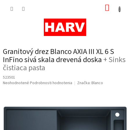
Prejsť
NÁKUP
na
obsah
KOŠÍK
Granitový drez Blanco AXIA III XL 6 S
InFino sivá skala drevená doska
+ Sinks
čistiaca pasta
523501
Priemerné
Neohodnotené
Podrobnosti hodnotenia
Značka:
Blanco
hodnotenie
produktu
je
0,0
z
5
hviezdičiek.