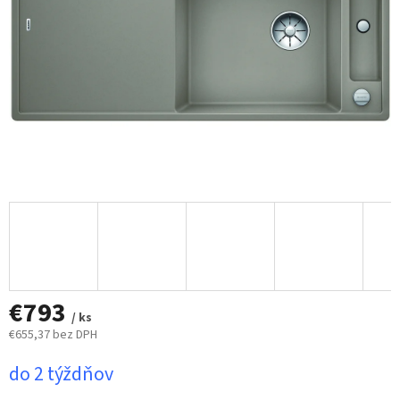
€793
/ ks
€655,37 bez DPH
Jednotková
do 2 týždňov
cena: