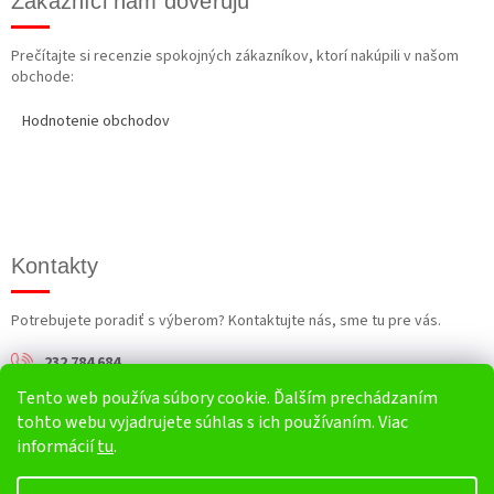
Zákazníci nám dôverujú
Prečítajte si recenzie spokojných zákazníkov, ktorí nakúpili v našom
obchode:
Hodnotenie obchodov
Kontakty
Potrebujete poradiť s výberom? Kontaktujte nás, sme tu pre vás.
232 784 684
Tento web používa súbory cookie. Ďalším prechádzaním
info@harv.sk
tohto webu vyjadrujete súhlas s ich používaním. Viac
informácií
tu
.