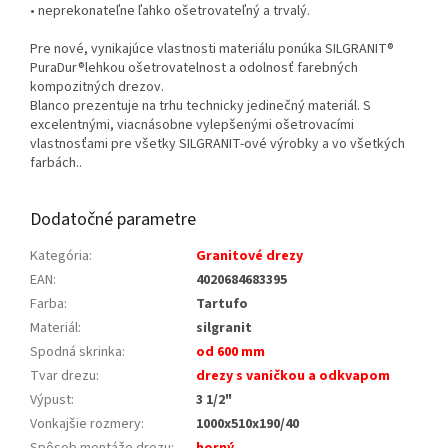
• neprekonateľne ľahko ošetrovateľný a trvalý.
Pre nové, vynikajúce vlastnosti materiálu ponúka SILGRANIT®
PuraDur®lehkou ošetrovatelnost a odolnosť farebných
kompozitných drezov.
Blanco prezentuje na trhu technicky jedinečný materiál. S
excelentnými, viacnásobne vylepšenými ošetrovacími
vlastnosťami pre všetky SILGRANIT-ové výrobky a vo všetkých
farbách..
Dodatočné parametre
Kategória
:
Granitové drezy
EAN
:
4020684683395
Farba
:
Tartufo
Materiál
:
silgranit
Spodná skrinka
:
od 600 mm
Tvar drezu
:
drezy s vaničkou a odkvapom
Výpust
:
3 1/2"
Vonkajšie rozmery
:
1000x510x190/40
Spôsob montáže drezu
:
horný