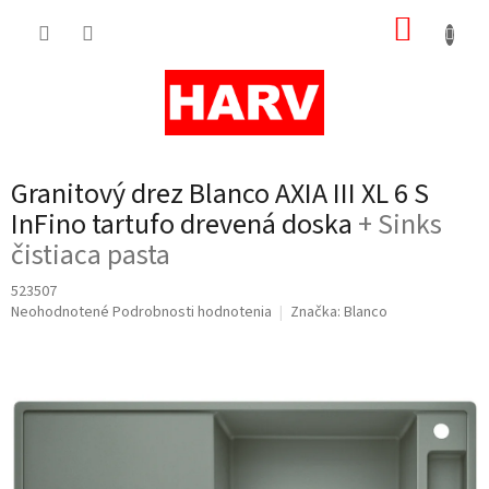
Prejsť
NÁKUP
na
obsah
KOŠÍK
Granitový drez Blanco AXIA III XL 6 S
InFino tartufo drevená doska
+ Sinks
čistiaca pasta
523507
Priemerné
Neohodnotené
Podrobnosti hodnotenia
Značka:
Blanco
hodnotenie
produktu
je
0,0
z
5
hviezdičiek.