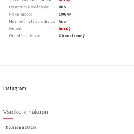
Excentrické ovládanie
:
áno
Hĺbka nádob
:
190/40
Možnosť inštalácie drviča
:
Ano
Odtieň
:
hnedý
Orientácia drezu
:
Oboustranný
Z
á
p
ä
t
Instagram
i
e
Všetko k nákupu
Doprava a platba