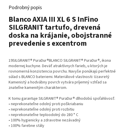
Podrobný popis
Blanco AXIA III XL 6 S InFino
SILGRANIT tartufo, drevená
doska na krájanie, obojstranné
prevedenie s excentrom
19SILGRANIT® PuraDur®BLANCO SILGRANIT® PuraDur®, ikona
modernej kuchyne. Deväť atraktívnych farieb, u ktorých je
rovnomerná konzistencia povrchu. Navyše ponúkajú perfektné
súlad s BLANCO bateriemi. Materiálové vlastnosti: Uzavretý
Kamenistý a hodvábny povrch vytvára príjemný vzhľad sa
znateľne kamenitým charakterom.
K tomu garantuje SILGRANIT® PuraDur® dlhodobú spoľahlivosť:
• neprekonateľne odolný proti poškriabaniu
• neprekonateľne odolný proti rozbitiu
• neprekonateľne teploodolný do 280 ° C
• 100% hygienicky a zdravotne nezávadný
• 100% farebne stály