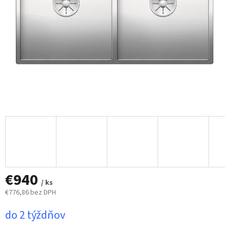
€940
/ ks
€776,86 bez DPH
Jednotková
do 2 týždňov
cena: