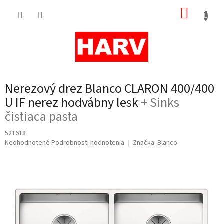
Prejsť
NÁKUP
na
obsah
KOŠÍK
Nerezový drez Blanco CLARON 400/400
U IF nerez hodvábny lesk
+ Sinks
čistiaca pasta
521618
Priemerné
Neohodnotené
Podrobnosti hodnotenia
Značka:
Blanco
hodnotenie
produktu
je
0,0
z
5
hviezdičiek.