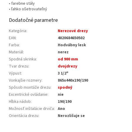
• farebne stály
• ľahko ošetrovateľný
Dodatočné parametre
Kategória
:
Nerezové drezy
EAN
:
4020684650502
Farba
:
Hodvábny lesk
Materiál
:
nerez
Spodná skrinka
:
od 900 mm
Tvar drezu
:
dvojdrezy
Výpust
:
3 1/2"
Vonkajšie rozmery
:
865x440x190/190
Spôsob montáže drezu
:
spodný
Excentrické ovládanie
:
nie
Hĺbka nádob
:
190/190
Možnosť inštalácie drviča
:
Ano
Orientácia drezu
:
Nerozlišuje se