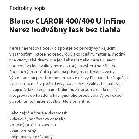
Podrobný popis
Blanco CLARON 400/400 U InFino
Nerez hodvábny lesk bez tiahla
Nerez / nerezová oceľ / disponuje od prírody vynikajúcimi
vlastnosťami, ktoré ho predurčujú ako ideálny materiál vhodný
pre kuchynské drezy. Nie je však nerez ako nerez. Blanco
spracováva len kvalitný nerez, ktorý sa vyberá na základe
špecifických kritérií a podlieha prísnym kontrolám kvality.
Výsledkom sú prvotriedne nerezové drezy Blanco, ktoré spĺňajú
tie najnáročnejšie požiadavky, čo sa týka kvality, funkčnosti a
dizajnu. Vďaka svojmu neutrálnemu zafarbenie sa dá nerez
integrovať do každého kuchynského prostredia. Aj po rokoch
pôsobí tento materiál ušľachtilo a brilantne.
Jeho najdôležitejšie vlastnosti:
• klasická, nadčasová estetika
• odolný proti hrdzaveniu
• žiaruvzdorný
• hygienicky nezávadný