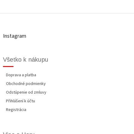
Z
á
p
ä
t
Instagram
i
e
Všetko k nákupu
Doprava a platba
Obchodné podmienky
Odstúpenie od zmluvy
Přihlášení k účtu
Registrácia