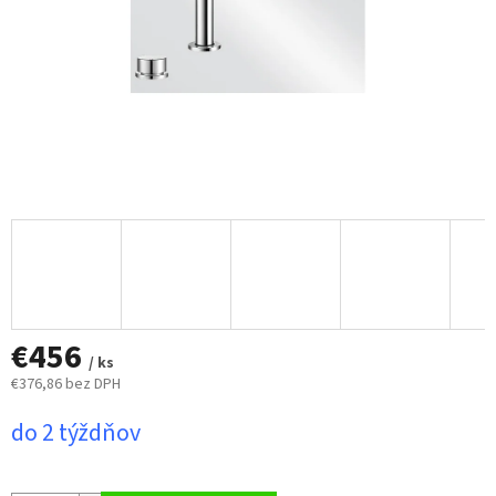
€456
/ ks
€376,86 bez DPH
Jednotková
do 2 týždňov
cena: