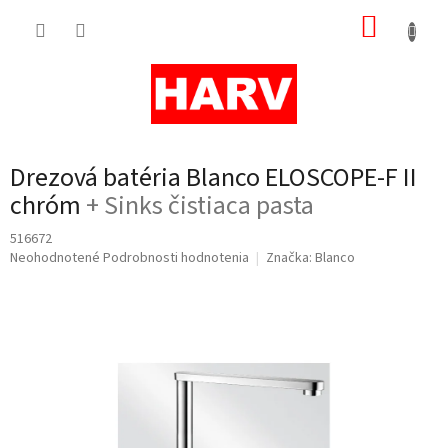
Prejsť
NÁKUP
na
obsah
KOŠÍK
Drezová batéria Blanco ELOSCOPE-F II
chróm
+ Sinks čistiaca pasta
516672
Priemerné
Neohodnotené
Podrobnosti hodnotenia
Značka:
Blanco
hodnotenie
produktu
je
0,0
z
5
hviezdičiek.