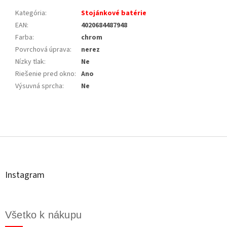
Kategória
:
Stojánkové batérie
EAN
:
4020684487948
Farba
:
chrom
Povrchová úprava
:
nerez
Nízky tlak
:
Ne
Riešenie pred okno
:
Ano
Výsuvná sprcha
:
Ne
Z
á
p
ä
t
Instagram
i
e
Všetko k nákupu