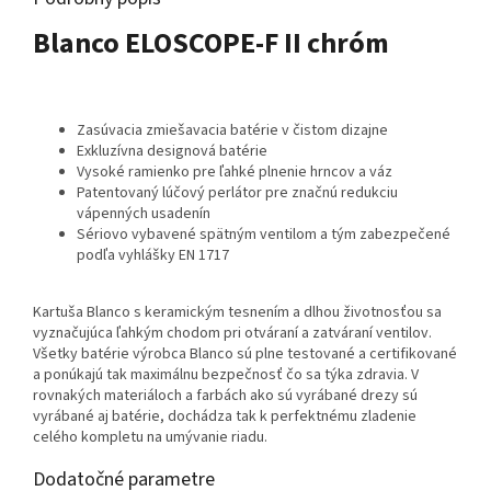
Blanco ELOSCOPE-F II chróm
Zasúvacia zmiešavacia batérie v čistom dizajne
Exkluzívna designová batérie
Vysoké ramienko pre ľahké plnenie hrncov a váz
Patentovaný lúčový perlátor pre značnú redukciu
vápenných usadenín
Sériovo vybavené spätným ventilom a tým zabezpečené
podľa vyhlášky EN 1717
Kartuša Blanco s keramickým tesnením a dlhou životnosťou sa
vyznačujúca ľahkým chodom pri otváraní a zatváraní ventilov.
Všetky batérie výrobca Blanco sú plne testované a certifikované
a ponúkajú tak maximálnu bezpečnosť čo sa týka zdravia. V
rovnakých materiáloch a farbách ako sú vyrábané drezy sú
vyrábané aj batérie, dochádza tak k perfektnému zladenie
celého kompletu na umývanie riadu.
Dodatočné parametre