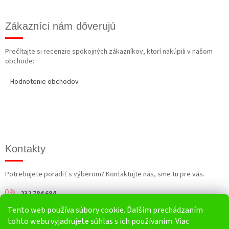
Zákazníci nám dôverujú
Prečítajte si recenzie spokojných zákazníkov, ktorí nakúpili v našom
obchode:
Hodnotenie obchodov
Kontakty
Potrebujete poradiť s výberom? Kontaktujte nás, sme tu pre vás.
232 784 684
Tento web používa súbory cookie. Ďalším prechádzaním
info@harv.sk
tohto webu vyjadrujete súhlas s ich používaním. Viac