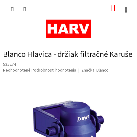
Prejsť
NÁKUP
na
obsah
KOŠÍK
Blanco Hlavica - držiak filtračné Karuše
525274
Priemerné
Neohodnotené
Podrobnosti hodnotenia
Značka:
Blanco
hodnotenie
produktu
je
0,0
z
5
hviezdičiek.