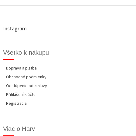
á
p
ä
t
Instagram
i
e
Všetko k nákupu
Doprava a platba
Obchodné podmienky
Odstúpenie od zmluvy
Přihlášení k účtu
Registrácia
Viac o Harv