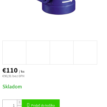
€110
/ ks
€90,91 bez DPH
Jednotková
Skladom
cena:
Pridať do košíka