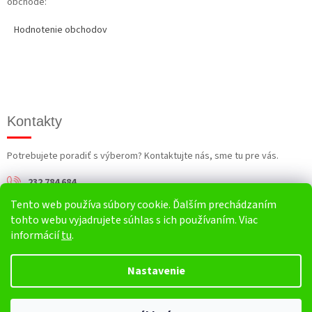
obchode:
Hodnotenie obchodov
Kontakty
Potrebujete poradiť s výberom? Kontaktujte nás, sme tu pre vás.
232 784 684
Tento web používa súbory cookie. Ďalším prechádzaním
info@harv.sk
tohto webu vyjadrujete súhlas s ich používaním. Viac
informácií
tu
.
Nastavenie
Vytvoril Shoptet