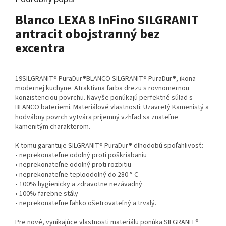
Blanco LEXA 8 InFino SILGRANIT
antracit obojstranný bez
excentra
19SILGRANIT® PuraDur®BLANCO SILGRANIT® PuraDur®, ikona
modernej kuchyne. Atraktívna farba drezu s rovnomernou
konzistenciou povrchu. Navyše ponúkajú perfektné súlad s
BLANCO bateriemi. Materiálové vlastnosti: Uzavretý Kamenistý a
hodvábny povrch vytvára príjemný vzhľad sa znateľne
kamenitým charakterom.
K tomu garantuje SILGRANIT® PuraDur® dlhodobú spoľahlivosť:
• neprekonateľne odolný proti poškriabaniu
• neprekonateľne odolný proti rozbitiu
• neprekonateľne teploodolný do 280 ° C
• 100% hygienicky a zdravotne nezávadný
• 100% farebne stály
• neprekonateľne ľahko ošetrovateľný a trvalý.
Pre nové, vynikajúce vlastnosti materiálu ponúka SILGRANIT®