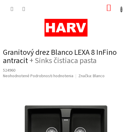
Prejsť
NÁKUP
na
obsah
KOŠÍK
Granitový drez Blanco LEXA 8 InFino
antracit
+ Sinks čistiaca pasta
524960
Priemerné
Neohodnotené
Podrobnosti hodnotenia
Značka:
Blanco
hodnotenie
produktu
je
0,0
z
5
hviezdičiek.