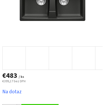
€483
/ ks
€399,17 bez DPH
Jednotková
Na dotaz
cena: