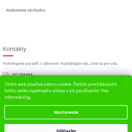
Hodnotenie obchodov
Kontakty
Potrebujete poradiť s výberom? Kontaktujte nás, sme tu pre vás.
232 784 684
Tento web používa súbory cookie. Ďalším prechádzaním
info@harv.sk
tohto webu vyjadrujete súhlas s ich používaním. Viac
informácií
tu
.
Nastavenie
Vytvoril Shoptet
Súhlasím