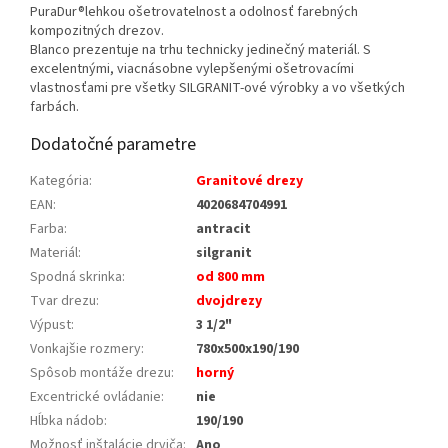
PuraDur®lehkou ošetrovatelnost a odolnosť farebných
kompozitných drezov.
Blanco prezentuje na trhu technicky jedinečný materiál. S
excelentnými, viacnásobne vylepšenými ošetrovacími
vlastnosťami pre všetky SILGRANIT-ové výrobky a vo všetkých
farbách.
Dodatočné parametre
Kategória
:
Granitové drezy
EAN
:
4020684704991
Farba
:
antracit
Materiál
:
silgranit
Spodná skrinka
:
od 800 mm
Tvar drezu
:
dvojdrezy
Výpust
:
3 1/2"
Vonkajšie rozmery
:
780x500x190/190
Spôsob montáže drezu
:
horný
Excentrické ovládanie
:
nie
Hĺbka nádob
:
190/190
Možnosť inštalácie drviča
:
Ano