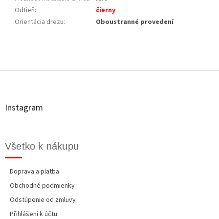
Odtieň
:
čierny
Orientácia drezu
:
Oboustranné provedení
Z
á
p
ä
t
Instagram
i
e
Všetko k nákupu
Doprava a platba
Obchodné podmienky
Odstúpenie od zmluvy
Přihlášení k účtu