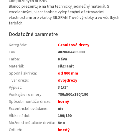
kompozitných drezov.
Blanco prezentuje na trhu technicky jedinečný materiál. S
excelentnými, viacnásobne vylepšenými ošetrovacími
vlastnosťami pre všetky SILGRANIT-ové výrobky a vo všetkých
farbách.
Dodatočné parametre
Kategória
:
Granitové drezy
EAN
:
4020684705080
Farba
:
Káva
Materiál
:
silgranit
Spodná skrinka
:
od 800 mm
Tvar drezu
:
dvojdrezy
Výpust
:
3 1/2"
Vonkajšie rozmery
:
780x500x190/190
Spôsob montáže drezu
:
horný
Excentrické ovládanie
:
nie
Hĺbka nádob
:
190/190
Možnosť inštalácie drviča
:
Ano
Odtieň
:
hnedý