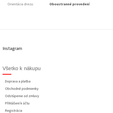
Orientácia drezu
:
Oboustranné provedení
Z
á
p
ä
t
Instagram
i
e
Všetko k nákupu
Doprava a platba
Obchodné podmienky
Odstúpenie od zmluvy
Přihlášení k účtu
Registrácia