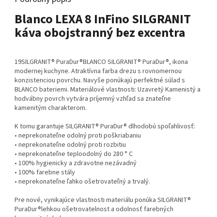
Blanco LEXA 8 InFino SILGRANIT
káva obojstranný bez excentra
19SILGRANIT® PuraDur®BLANCO SILGRANIT® PuraDur®, ikona
modernej kuchyne. Atraktívna farba drezu s rovnomernou
konzistenciou povrchu. Navyše ponúkajú perfektné súlad s
BLANCO bateriemi. Materiálové vlastnosti: Uzavretý Kamenistý a
hodvábny povrch vytvára príjemný vzhľad sa znateľne
kamenitým charakterom.
K tomu garantuje SILGRANIT® PuraDur® dlhodobú spoľahlivosť:
• neprekonateľne odolný proti poškriabaniu
• neprekonateľne odolný proti rozbitiu
• neprekonateľne teploodolný do 280 ° C
• 100% hygienicky a zdravotne nezávadný
• 100% farebne stály
• neprekonateľne ľahko ošetrovateľný a trvalý.
Pre nové, vynikajúce vlastnosti materiálu ponúka SILGRANIT®
PuraDur®lehkou ošetrovatelnost a odolnosť farebných