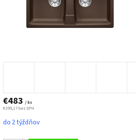
€483
/ ks
€399,17 bez DPH
Jednotková
do 2 týždňov
cena: