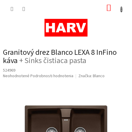
Prejsť
NÁKUP
na
obsah
KOŠÍK
Granitový drez Blanco LEXA 8 InFino
káva
+ Sinks čistiaca pasta
524969
Priemerné
Neohodnotené
Podrobnosti hodnotenia
Značka:
Blanco
hodnotenie
produktu
je
0,0
z
5
hviezdičiek.