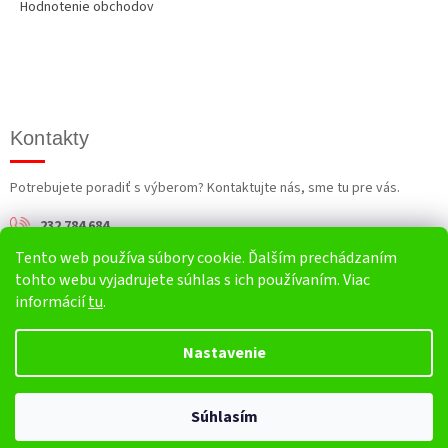
Hodnotenie obchodov
Kontakty
Potrebujete poradiť s výberom? Kontaktujte nás, sme tu pre vás.
232 784 684
Tento web používa súbory cookie. Ďalším prechádzaním
info@harv.sk
tohto webu vyjadrujete súhlas s ich používaním. Viac
informácií
tu
.
Nastavenie
Vytvoril Shoptet
Súhlasím
Copyright 2026
HARV.sk
. Všetky práva vyhradené.