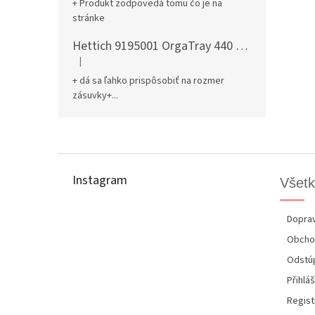
+ Produkt zodpovedá tomu čo je na
stránke
Hettich 9195001 OrgaTray 440 701-800/441-520 mm antracit
|
Hodnotenie produktu je 5 z 5 hviezdičiek.
+ dá sa ľahko prispôsobiť na rozmer
zásuvky+...
Z
á
p
Instagram
Všetk
ä
t
i
Doprav
e
Obcho
Odstúp
Přihláš
Regist