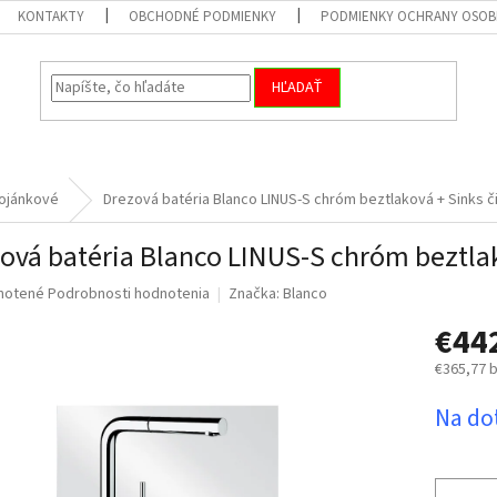
KONTAKTY
OBCHODNÉ PODMIENKY
PODMIENKY OCHRANY OSOB
HĽADAŤ
ojánkové
Drezová batéria Blanco LINUS-S chróm beztlaková
+ Sinks č
ová batéria Blanco LINUS-S chróm beztl
né
notené
Podrobnosti hodnotenia
Značka:
Blanco
nie
€44
u
€365,77 
Jednotk
Na do
cena:
iek.