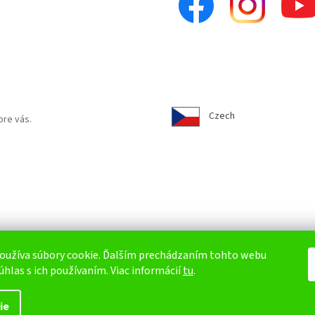
Czech
pre vás.
oužíva súbory cookie. Ďalším prechádzaním tohto webu
úhlas s ich používaním. Viac informácií
tu
.
ie