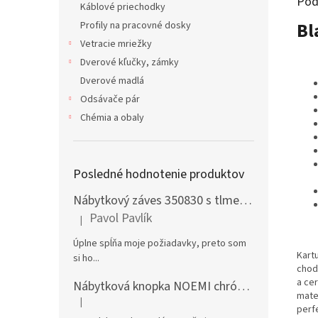
Pod
Káblové priechodky
Bl
Profily na pracovné dosky
Vetracie mriežky
Dverové kľučky, zámky
Dverové madlá
Odsávače pár
Chémia a obaly
Posledné hodnotenie produktov
Nábytkový záves 350830 s tlmením naložený + podložka H0 na vrut
Pavol Pavlík
|
Hodnotenie produktu je 5 z 5 hviezdičiek.
Úplne spĺňa moje požiadavky, preto som
Kart
si ho...
chod
a ce
Nábytková knopka NOEMI chróm satén
mate
|
Hodnotenie produktu je 5 z 5 hviezdičiek.
perf