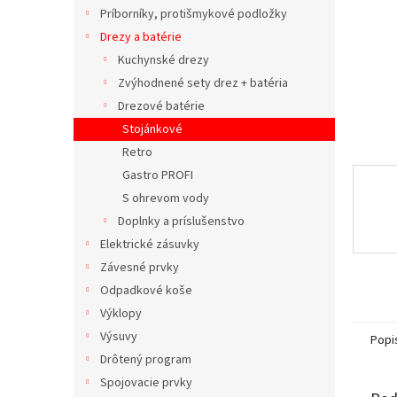
Príborníky, protišmykové podložky
Drezy a batérie
Kuchynské drezy
Zvýhodnené sety drez + batéria
Drezové batérie
Stojánkové
Retro
Gastro PROFI
S ohrevom vody
Doplnky a príslušenstvo
Elektrické zásuvky
Závesné prvky
Odpadkové koše
Výklopy
Výsuvy
Popi
Drôtený program
Spojovacie prvky