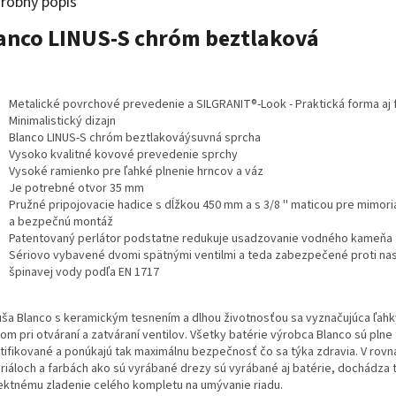
robný popis
anco LINUS-S chróm beztlaková
Metalické povrchové prevedenie a SILGRANIT®-Look - Praktická forma aj 
Minimalistický dizajn
Blanco LINUS-S chróm beztlakováýsuvná sprcha
Vysoko kvalitné kovové prevedenie sprchy
Vysoké ramienko pre ľahké plnenie hrncov a váz
Je potrebné otvor 35 mm
Pružné pripojovacie hadice s dĺžkou 450 mm a s 3/8 '' maticou pre mimor
a bezpečnú montáž
Patentovaný perlátor podstatne redukuje usadzovanie vodného kameňa
Sériovo vybavené dvomi spätnými ventilmi a teda zabezpečené proti nas
špinavej vody podľa EN 1717
uša Blanco s keramickým tesnením a dlhou životnosťou sa vyznačujúca ľah
om pri otváraní a zatváraní ventilov. Všetky batérie výrobca Blanco sú pln
rtifikované a ponúkajú tak maximálnu bezpečnosť čo sa týka zdravia. V rov
riáloch a farbách ako sú vyrábané drezy sú vyrábané aj batérie, dochádza 
ektnému zladenie celého kompletu na umývanie riadu.