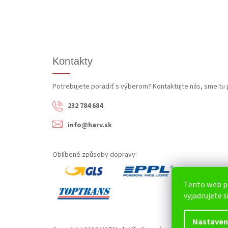
Kontakty
Potrebujete poradiť s výberom? Kontaktujte nás, sme tu 
232 784 684
info@harv.sk
Oblíbené způsoby dopravy:
Tento web p
vyjadrujete s
Nastaven