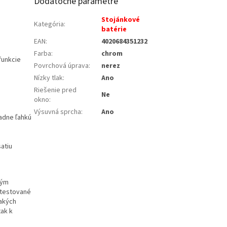
Dodatočné parametre
Stojánkové
Kategória
:
batérie
EAN
:
4020684351232
Farba
:
chrom
funkcie
Povrchová úprava
:
nerez
Nízky tlak
:
Ano
Riešenie pred
Ne
okno
:
Výsuvná sprcha
:
Ano
iadne ľahkú
atiu
kým
e testované
nakých
tak k