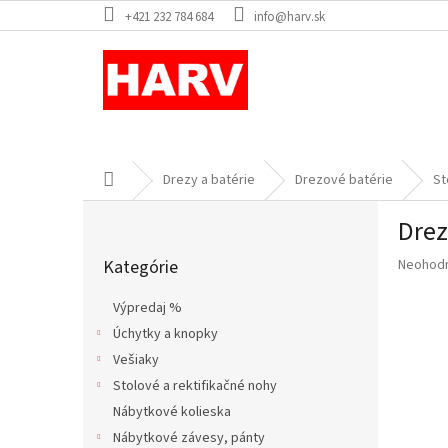
Prejsť
+421 232 784 684
info@harv.sk
na
obsah
Domov
Drezy a batérie
Drezové batérie
St
B
Drez
o
Preskočiť
č
Priemer
Kategórie
Neohod
kategórie
n
hodnote
ý
produkt
Výpredaj %
p
je
Úchytky a knopky
a
0,0
z
Vešiaky
n
5
e
Stolové a rektifikačné nohy
hviezdič
l
Nábytkové kolieska
Nábytkové závesy, pánty