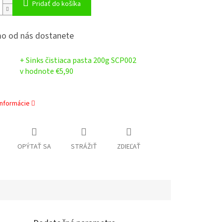
Pridať do košíka
o od nás dostanete
+ Sinks čistiaca pasta 200g SCP002
v hodnote €5,90
informácie
OPÝTAŤ SA
STRÁŽIŤ
ZDIEĽAŤ