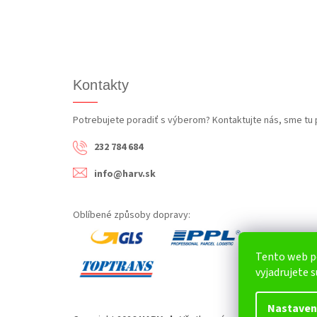
Kontakty
Potrebujete poradiť s výberom? Kontaktujte nás, sme tu 
232 784 684
info@harv.sk
Oblíbené způsoby dopravy:
Tento web p
vyjadrujete s
Nastaven