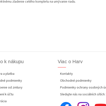
ektnému zladenie celého kompletu na umývanie riadu.
o k nákupu
Viac o Harv
a a platba
Kontakty
dné podmienky
Obchodné podmienky
enie od zmluvy
Podmienky ochrany osobných ú
ení k účtu
Sledujte nás na sociálních sítích:
rácia