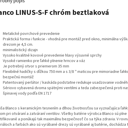
robný popis
anco LINUS-S-F chróm beztlaková
Metalické povrchové prevedenie
Praktická forma i funkcie - vhodná pre montáž pred okno, minimálna výš
drezom je 4,5 cm.
minimalistický dizajn
Vysoko kvalitné kovové prevedenie hlavy výsuvné sprchy
Vysoké ramienko pre ľahké plnenie hrncov a váz
Je potrebný otvor s priemerom 35 mm
Flexibilné hadičky s dĺžkou 750 mm a s 3/8 '' maticou pre mimoriadne ľahk
bezpečnú montáž
Patentovaný perlátor / kaskáda podstatne redukuje usadzovanie vodné
Sériovo vybavená dvoma spätnými ventilmi a teda zabezpečená proti na
špinavej vody podľa EN 1717
uša Blanco s keramickým tesnením a dlhou životnosťou sa vyznačujúca ľah
om pri otváraní a zatváraní ventilov. Všetky batérie výrobca Blanco sú pln
rtifikované a ponúkajú tak maximálnu bezpečnosť čo sa týka zdravia. V rov
riáloch a farbách ako sú vyrábané drezy sú vyrábané aj batérie, dochádza 