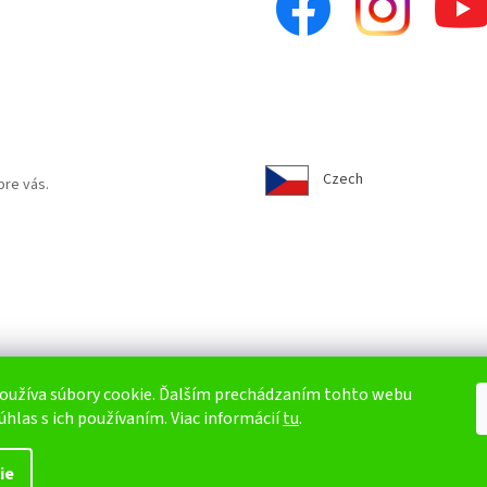
Czech
pre vás.
oužíva súbory cookie. Ďalším prechádzaním tohto webu
úhlas s ich používaním. Viac informácií
tu
.
ie