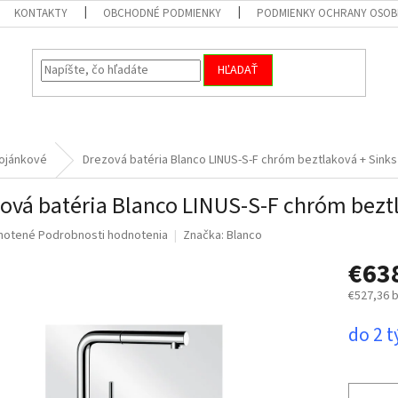
KONTAKTY
OBCHODNÉ PODMIENKY
PODMIENKY OCHRANY OSOB
HĽADAŤ
ojánkové
Drezová batéria Blanco LINUS-S-F chróm beztlaková
+ Sinks
ová batéria Blanco LINUS-S-F chróm bez
né
notené
Podrobnosti hodnotenia
Značka:
Blanco
nie
€63
u
€527,36 
Jednotk
do 2 
cena:
iek.