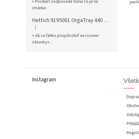
+ Produkt zodpovedá tomu čo je na
perf
stránke
Hettich 9195001 OrgaTray 440 701-800/441-520 mm antracit
|
Hodnotenie produktu je 5 z 5 hviezdičiek.
+ dá sa ľahko prispôsobiť na rozmer
zásuvky+...
Z
á
p
Instagram
Všetk
ä
t
i
Doprav
e
Obcho
Odstúp
Přihláš
Regist