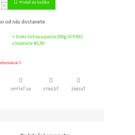
Pridať do košíka
o od nás dostanete
+ Sinks čistiaca pasta 200g SCP002
v hodnote €5,90
informácie
OPÝTAŤ SA
STRÁŽIŤ
ZDIEĽAŤ