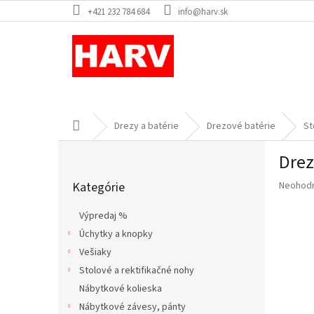
Prejsť
+421 232 784 684
info@harv.sk
na
obsah
Domov
Drezy a batérie
Drezové batérie
St
B
Drez
o
Preskočiť
č
Priemer
Kategórie
Neohod
kategórie
n
hodnote
ý
produkt
Výpredaj %
p
je
Úchytky a knopky
a
0,0
z
Vešiaky
n
5
e
Stolové a rektifikačné nohy
hviezdič
l
Nábytkové kolieska
Nábytkové závesy, pánty