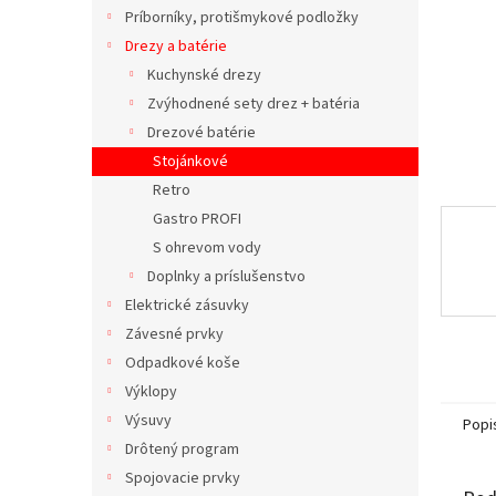
Príborníky, protišmykové podložky
Drezy a batérie
Kuchynské drezy
Zvýhodnené sety drez + batéria
Drezové batérie
Stojánkové
Retro
Gastro PROFI
S ohrevom vody
Doplnky a príslušenstvo
Elektrické zásuvky
Závesné prvky
Odpadkové koše
Výklopy
Výsuvy
Popi
Drôtený program
Spojovacie prvky