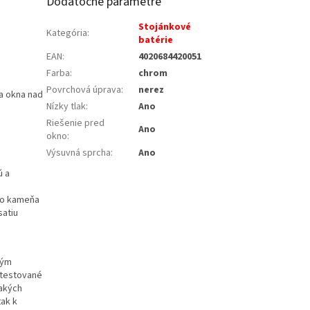
Dodatočné parametre
Stojánkové
Kategória
:
batérie
EAN
:
4020684420051
Farba
:
chrom
Povrchová úprava
:
nerez
ka okna nad
Nízky tlak
:
Ano
Riešenie pred
Ano
okno
:
Výsuvná sprcha
:
Ano
ú a
ho kameňa
satiu
kým
e testované
nakých
tak k