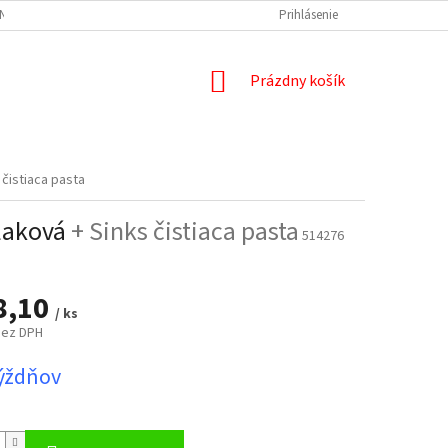
NÝCH ÚDAJOV
DOPRAVA A PLATBA
REKLAMÁCIA
Prihlásenie
ODSTÚPENIE
NÁKUPNÝ
Prázdny košík
KOŠÍK
 čistiaca pasta
tlaková
+ Sinks čistiaca pasta
514276
8,10
/ ks
bez DPH
ová
týždňov