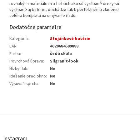
rovnakých materiáloch a farbách ako sú vyrábané drezy sú
vyrábané aj batérie, dochádza tak k perfektnému zladenie
celého kompletu na umývanie riadu.
Dodatočné parametre
Kategória
:
Stojánkové batérie
EAN
:
4020684589888
Farba
:
šedá skála
Povrchová úprava
:
Silgranit-look
Nízky tlak
:
Ne
Riešenie pred okno
:
Ne
Výsuvná sprcha
:
Ne
Z
á
p
ä
t
Instagram