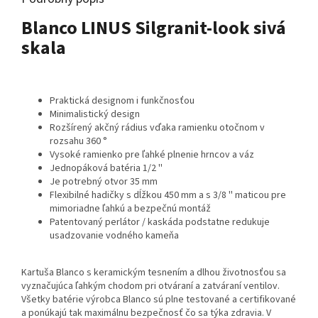
Blanco LINUS Silgranit-look sivá
skala
Praktická designom i funkčnosťou
Minimalistický design
Rozšírený akčný rádius vďaka ramienku otočnom v
rozsahu 360 °
Vysoké ramienko pre ľahké plnenie hrncov a váz
Jednopáková batéria 1/2 ''
Je potrebný otvor 35 mm
Flexibilné hadičky s dĺžkou 450 mm a s 3/8 '' maticou pre
mimoriadne ľahkú a bezpečnú montáž
Patentovaný perlátor / kaskáda podstatne redukuje
usadzovanie vodného kameňa
Kartuša Blanco s keramickým tesnením a dlhou životnosťou sa
vyznačujúca ľahkým chodom pri otváraní a zatváraní ventilov.
Všetky batérie výrobca Blanco sú plne testované a certifikované
a ponúkajú tak maximálnu bezpečnosť čo sa týka zdravia. V