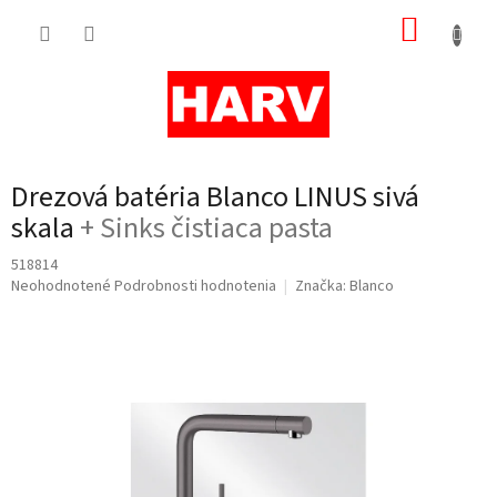
Prejsť
NÁKUP
na
obsah
KOŠÍK
Drezová batéria Blanco LINUS sivá
skala
+ Sinks čistiaca pasta
518814
Priemerné
Neohodnotené
Podrobnosti hodnotenia
Značka:
Blanco
hodnotenie
produktu
je
0,0
z
5
hviezdičiek.