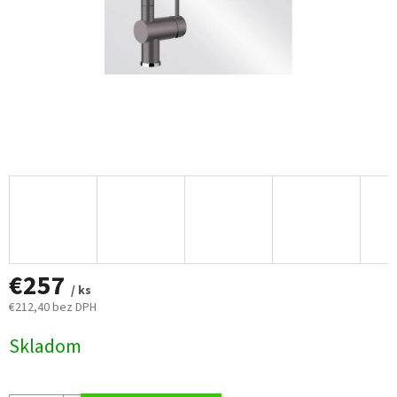
€257
/ ks
€212,40 bez DPH
Jednotková
Skladom
cena: