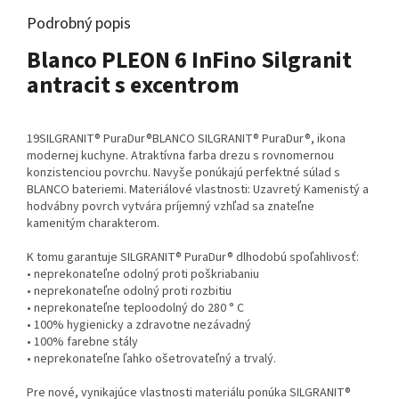
Podrobný popis
Blanco PLEON 6 InFino Silgranit
antracit s excentrom
19SILGRANIT® PuraDur®BLANCO SILGRANIT® PuraDur®, ikona
modernej kuchyne. Atraktívna farba drezu s rovnomernou
konzistenciou povrchu. Navyše ponúkajú perfektné súlad s
BLANCO bateriemi. Materiálové vlastnosti: Uzavretý Kamenistý a
hodvábny povrch vytvára príjemný vzhľad sa znateľne
kamenitým charakterom.
K tomu garantuje SILGRANIT® PuraDur® dlhodobú spoľahlivosť:
• neprekonateľne odolný proti poškriabaniu
• neprekonateľne odolný proti rozbitiu
• neprekonateľne teploodolný do 280 ° C
• 100% hygienicky a zdravotne nezávadný
• 100% farebne stály
• neprekonateľne ľahko ošetrovateľný a trvalý.
Pre nové, vynikajúce vlastnosti materiálu ponúka SILGRANIT®