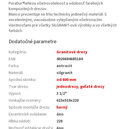
PuraDur®lehkou ošetrovatelnost a odolnosť farebných
kompozitných drezov.
Blanco prezentuje na trhu technicky jedinečný materiál. S
excelentnými, viacnásobne vylepšenými ošetrovacími
vlastnosťami pre všetky SILGRANIT-ové výrobky a vo všetkých
farbách.
Dodatočné parametre
Kategória
:
Granitové drezy
EAN
:
4020684685184
Farba
:
antracit
Materiál
:
silgranit
Spodná skrinka
:
od 600 mm
Tvar drezu
:
jednodrezy, guľaté drezy
Výpust
:
3 1/2"
Vonkajšie rozmery
:
615x510x220
Spôsob montáže drezu
:
horný
Excentrické ovládanie
:
áno
Hĺbka nádob
:
220
Možnosť inštalácie drviča
:
Ano