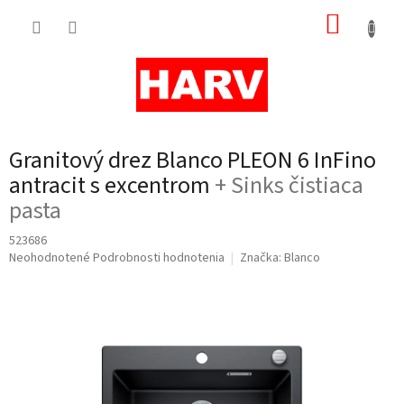
Prejsť
NÁKUP
na
obsah
KOŠÍK
Granitový drez Blanco PLEON 6 InFino
antracit s excentrom
+ Sinks čistiaca
pasta
523686
Priemerné
Neohodnotené
Podrobnosti hodnotenia
Značka:
Blanco
hodnotenie
produktu
je
0,0
z
5
hviezdičiek.