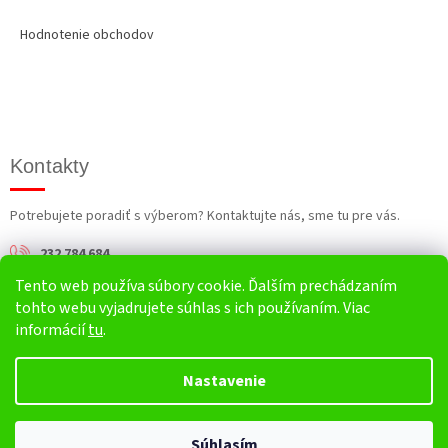
Hodnotenie obchodov
Kontakty
Potrebujete poradiť s výberom? Kontaktujte nás, sme tu pre vás.
232 784 684
Tento web používa súbory cookie. Ďalším prechádzaním
info@harv.sk
tohto webu vyjadrujete súhlas s ich používaním. Viac
informácií
tu
.
Nastavenie
Vytvoril Shoptet
Súhlasím