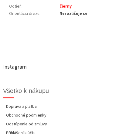
Odtieň
:
čierny
Orientácia drezu
:
Nerozlišuje se
Z
á
p
ä
t
Instagram
i
e
Všetko k nákupu
Doprava a platba
Obchodné podmienky
Odstúpenie od zmluvy
Přihlášení k účtu