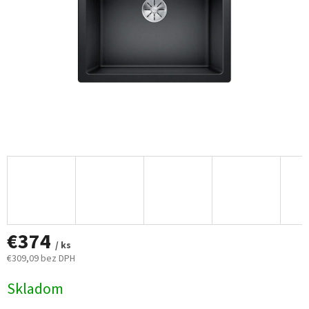
€374
/ ks
€309,09 bez DPH
Jednotková
Skladom
cena: