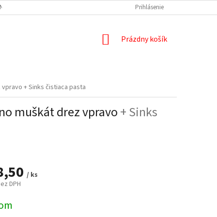
NÝCH ÚDAJOV
DOPRAVA A PLATBA
REKLAMÁCIA
Prihlásenie
ODSTÚPENIE
NÁKUPNÝ
Prázdny košík
KOŠÍK
z vpravo
+ Sinks čistiaca pasta
ino muškát drez vpravo
+ Sinks
8,50
/ ks
bez DPH
ová
dom