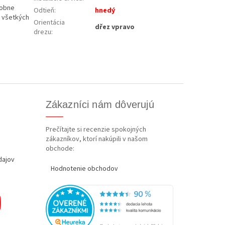
sobne
Odtieň
:
hnedý
o všetkých
Orientácia
dřez vpravo
drezu
:
Zákazníci nám dôverujú
Prečítajte si recenzie spokojných
zákazníkov, ktorí nakúpili v našom
obchode:
dajov
Hodnotenie obchodov