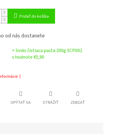
Pridať do košíka
o od nás dostanete
+ Sinks čistiaca pasta 200g SCP002
v hodnote €5,90
informácie
OPÝTAŤ SA
STRÁŽIŤ
ZDIEĽAŤ