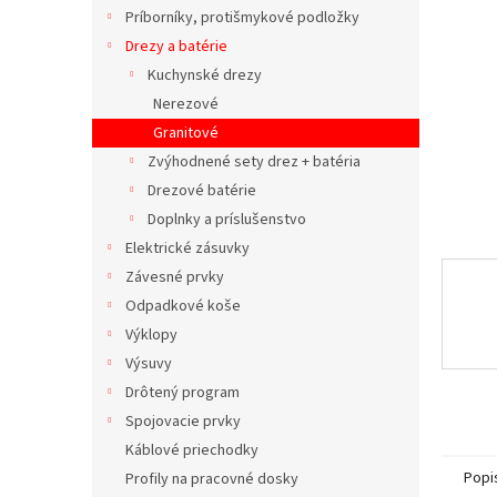
Príborníky, protišmykové podložky
Drezy a batérie
Kuchynské drezy
Nerezové
Granitové
Zvýhodnené sety drez + batéria
Drezové batérie
Doplnky a príslušenstvo
Elektrické zásuvky
Závesné prvky
Odpadkové koše
Výklopy
Výsuvy
Drôtený program
Spojovacie prvky
Káblové priechodky
Popi
Profily na pracovné dosky