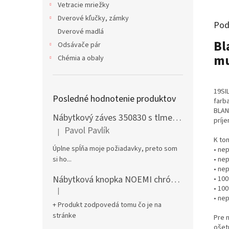
Vetracie mriežky
Dverové kľučky, zámky
Pod
Dverové madlá
Bl
Odsávače pár
mu
Chémia a obaly
19SI
Posledné hodnotenie produktov
farb
BLAN
Nábytkový záves 350830 s tlmením naložený + podložka H0 na vrut
príj
Pavol Pavlík
|
Hodnotenie produktu je 5 z 5 hviezdičiek.
K to
Úplne spĺňa moje požiadavky, preto som
• ne
• ne
si ho...
• ne
Nábytková knopka NOEMI chróm satén
• 10
• 10
|
Hodnotenie produktu je 5 z 5 hviezdičiek.
• ne
+ Produkt zodpovedá tomu čo je na
stránke
Pre 
ošet