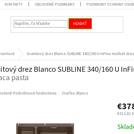
KONTAKTY
OBCHODNÉ PODMIENKY
PODMIENKY OCHRANY OSOB
HĽADAŤ
ranitové
Granitový drez Blanco SUBLINE 340/160 U InFino muškát dre
itový drez Blanco SUBLINE 340/160 U InF
iaca pasta
né
notené
Podrobnosti hodnotenia
Značka:
Blanco
nie
€37
u
€312,81 
Jednotk
Skla
cena:
iek.