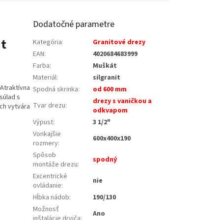
Dodatočné parametre
it
Kategória
:
Granitové drezy
EAN
:
4020684683999
Farba
:
Muškát
Materiál
:
silgranit
Atraktívna
Spodná skrinka
:
od 600 mm
súlad s
drezy s vaničkou a
Tvar drezu
:
ch vytvára
odkvapom
Výpust
:
3 1/2"
Vonkajšie
600x400x190
rozmery
:
Spôsob
spodný
montáže drezu
:
Excentrické
nie
ovládanie
:
Hĺbka nádob
:
190/130
Možnosť
Ano
inštalácie drviča
: