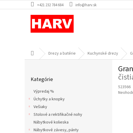
Prejsť
+421 232 784 684
info@harv.sk
na
obsah
Domov
Drezy a batérie
Kuchynské drezy
G
B
Gran
o
Preskočiť
č
čist
Kategórie
kategórie
n
523566
ý
Výpredaj %
Priemer
Neohod
p
hodnote
Úchytky a knopky
a
produkt
Vešiaky
n
je
e
Stolové a rektifikačné nohy
0,0
l
z
Nábytkové kolieska
5
Nábytkové závesy, pánty
hviezdič