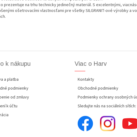
co prezentuje na trhu technicky jedinečný materiál. S excelentnými, viacná
pšenými ošetrovacími vlastnosťami pre všetky SILGRANIT-ové výrobky a v
ách.
o k nákupu
Viac o Harv
a a platba
Kontakty
dné podmienky
Obchodné podmienky
enie od zmluvy
Podmienky ochrany osobných ú
ení k účtu
Sledujte nás na sociálních sítích:
rácia