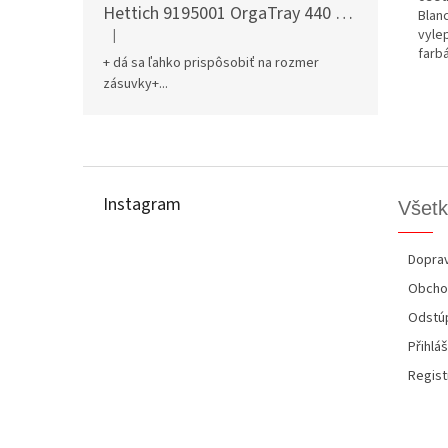
Hettich 9195001 OrgaTray 440 701-800/441-520 mm antracit
Blan
vyle
|
Hodnotenie produktu je 5 z 5 hviezdičiek.
farb
+ dá sa ľahko prispôsobiť na rozmer
zásuvky+...
Z
á
p
Instagram
Všetk
ä
t
i
Doprav
e
Obcho
Odstúp
Přihláš
Regist