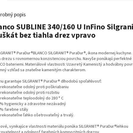
robný popis
anco SUBLINE 340/160 U InFino Silgran
škát bez tiahla drez vpravo
LGRANIT® PuraDur®BLANCO SILGRANIT® PuraDur®, ikona modernej kuchyne. 
a drezu s rovnomernou konzistenciou povrchu. Navyše ponúkajú perfektné 
CO bateriemi. Materiálové vlastnosti: Uzavretý Kamenistý a hodvábny povr
emný vzhľad sa znateľne kamenitým charakterom.
mu garantuje SILGRANIT® PuraDur® dlhodobú spoľahlivosť:
prekonateľne odolný proti poškriabaniu
prekonateľne odolný proti rozbitiu
prekonateľne teploodolný do 280 ° C
0% hygienicky a zdravotne nezávadný
0% farebne stály
prekonateľne ľahko ošetrovateľný a trvalý.
nové, vynikajúce vlastnosti materiálu ponúka SILGRANIT® PuraDur®lehkou
rovatelnost a odolnosť farebných kompozitných drezov.