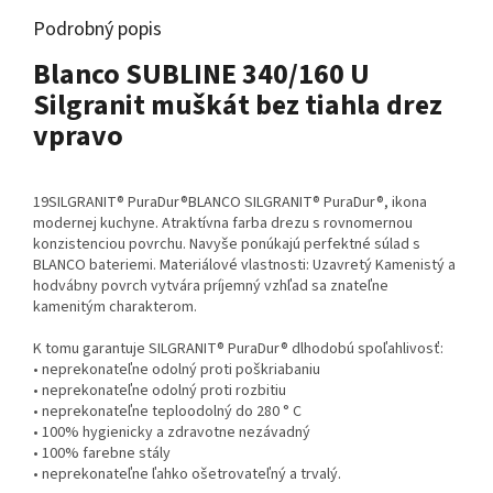
Podrobný popis
Blanco SUBLINE 340/160 U
Silgranit muškát bez tiahla drez
vpravo
19SILGRANIT® PuraDur®BLANCO SILGRANIT® PuraDur®, ikona
modernej kuchyne. Atraktívna farba drezu s rovnomernou
konzistenciou povrchu. Navyše ponúkajú perfektné súlad s
BLANCO bateriemi. Materiálové vlastnosti: Uzavretý Kamenistý a
hodvábny povrch vytvára príjemný vzhľad sa znateľne
kamenitým charakterom.
K tomu garantuje SILGRANIT® PuraDur® dlhodobú spoľahlivosť:
• neprekonateľne odolný proti poškriabaniu
• neprekonateľne odolný proti rozbitiu
• neprekonateľne teploodolný do 280 ° C
• 100% hygienicky a zdravotne nezávadný
• 100% farebne stály
• neprekonateľne ľahko ošetrovateľný a trvalý.