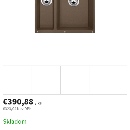
€390,88
/ ks
€323,04 bez DPH
Jednotková
Skladom
cena: