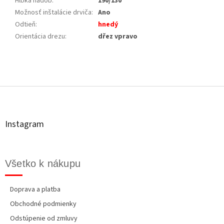
Hĺbka nádob
:
190/130
Možnosť inštalácie drviča
:
Ano
Odtieň
:
hnedý
Orientácia drezu
:
dřez vpravo
Z
á
p
ä
t
Instagram
i
e
Všetko k nákupu
Doprava a platba
Obchodné podmienky
Odstúpenie od zmluvy