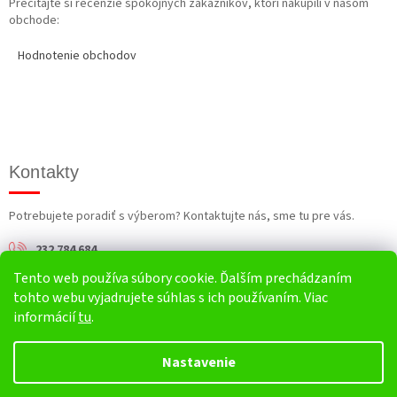
Prečítajte si recenzie spokojných zákazníkov, ktorí nakúpili v našom
obchode:
Hodnotenie obchodov
Kontakty
Potrebujete poradiť s výberom? Kontaktujte nás, sme tu pre vás.
232 784 684
Tento web používa súbory cookie. Ďalším prechádzaním
info@harv.sk
tohto webu vyjadrujete súhlas s ich používaním. Viac
informácií
tu
.
Nastavenie
Vytvoril Shoptet