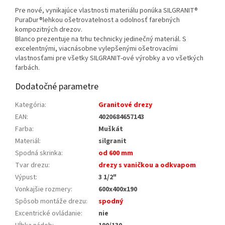
Pre nové, vynikajúce vlastnosti materiálu ponúka SILGRANIT®
PuraDur®lehkou ošetrovatelnost a odolnosť farebných
kompozitných drezov.
Blanco prezentuje na trhu technicky jedinečný materiál. S
excelentnými, viacnásobne vylepšenými ošetrovacími
vlastnosťami pre všetky SILGRANIT-ové výrobky a vo všetkých
farbách.
Dodatočné parametre
Kategória
:
Granitové drezy
EAN
:
4020684657143
Farba
:
Muškát
Materiál
:
silgranit
Spodná skrinka
:
od 600 mm
Tvar drezu
:
drezy s vaničkou a odkvapom
Výpust
:
3 1/2"
Vonkajšie rozmery
:
600x400x190
Spôsob montáže drezu
:
spodný
Excentrické ovládanie
:
nie