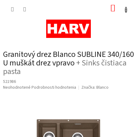
Prejsť
NÁKUP
na
obsah
KOŠÍK
Granitový drez Blanco SUBLINE 340/160
U muškát drez vpravo
+ Sinks čistiaca
pasta
521986
Priemerné
Neohodnotené
Podrobnosti hodnotenia
Značka:
Blanco
hodnotenie
produktu
je
0,0
z
5
hviezdičiek.