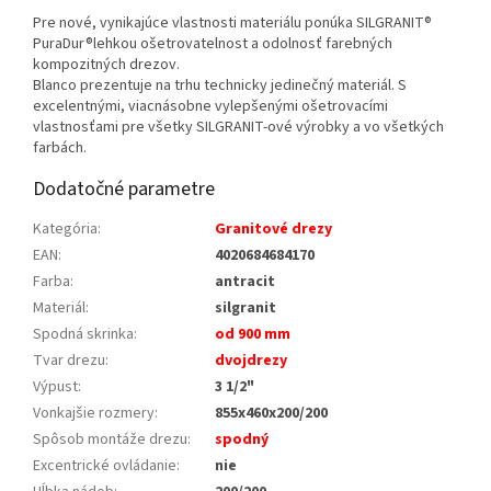
Pre nové, vynikajúce vlastnosti materiálu ponúka SILGRANIT®
PuraDur®lehkou ošetrovatelnost a odolnosť farebných
kompozitných drezov.
Blanco prezentuje na trhu technicky jedinečný materiál. S
excelentnými, viacnásobne vylepšenými ošetrovacími
vlastnosťami pre všetky SILGRANIT-ové výrobky a vo všetkých
farbách.
Dodatočné parametre
Kategória
:
Granitové drezy
EAN
:
4020684684170
Farba
:
antracit
Materiál
:
silgranit
Spodná skrinka
:
od 900 mm
Tvar drezu
:
dvojdrezy
Výpust
:
3 1/2"
Vonkajšie rozmery
:
855x460x200/200
Spôsob montáže drezu
:
spodný
Excentrické ovládanie
:
nie