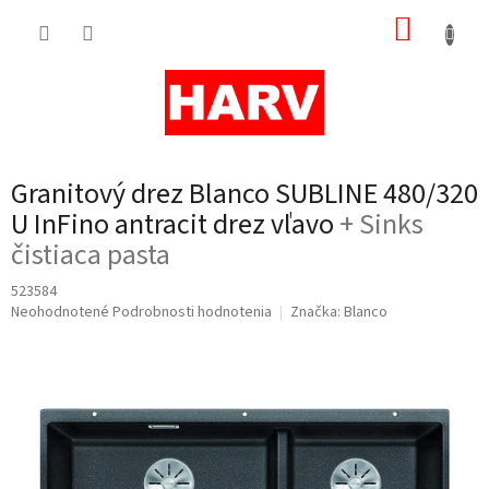
Prejsť
NÁKUP
na
obsah
KOŠÍK
Granitový drez Blanco SUBLINE 480/320
U InFino antracit drez vľavo
+ Sinks
čistiaca pasta
523584
Priemerné
Neohodnotené
Podrobnosti hodnotenia
Značka:
Blanco
hodnotenie
produktu
je
0,0
z
5
hviezdičiek.