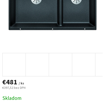
€481
/ ks
€397,52 bez DPH
Jednotková
Skladom
cena: