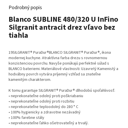
Podrobný popis
Blanco SUBLINE 480/320 U InFino
Silgranit antracit drez vľavo bez
tiahla
19SILGRANIT® PuraDur®BLANCO SILGRANIT® PuraDur®, ikona
modernej kuchyne. Atraktívna farba drezu s rovnomernou
konzistenciou povrchu. Navyše ponúkajú perfektné súlad s
BLANCO bateriemi. Materiálové vlastnosti: Uzavretý Kamenistý a
hodvábny povrch vytvára príjemný vzhľad sa znateľne
kamenitým charakterom.
K tomu garantuje SILGRANIT® PuraDur® dlhodobú spoľahlivosť:
• neprekonateľne odolný proti poškriabaniu
• neprekonateľne odolný proti rozbitiu
• neprekonateľne teploodolný do 280 ° C
• 100% hygienicky a zdravotne nezávadný
• 100% farebne stály
• neprekonateľne ľahko ošetrovateľný a trvalý.