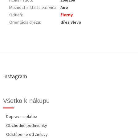
Hĺbka nádob
:
200/200
Možnosť inštalácie drviča
:
Ano
Odtieň
:
čierny
Orientácia drezu
:
dřez vlevo
Z
á
p
ä
t
Instagram
i
e
Všetko k nákupu
Doprava a platba
Obchodné podmienky
Odstúpenie od zmluvy