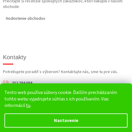
Prečítajte si recenzie spokojných zákazníkov, ktorí nakúpili v našom
obchode:
Hodnotenie obchodov
Kontakty
Potrebujete poradiť s výberom? Kontaktujte nás, sme tu pre vás.
232 784 684
Tento web používa súbory cookie. Ďalším prechádzaním
info@harv.sk
tohto webu vyjadrujete súhlas s ich používaním. Viac
informácií
tu
.
Nastavenie
Vytvoril Shoptet